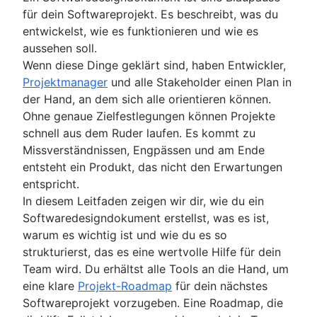
Projektbeschaffungsplanung
Designsprints
Verbessere deine Workflows in Confluence
Zeitmanagement
Kernelemente & wichtige Schritte
Entscheidungsfindungsprozess
Prozessflussdiagramm
für dein Softwareprojekt. Es beschreibt, was du
Verwaltung von Enterprise-Ressourcen
Empathiekarten
mithilfe von Automatisierungen
Business objectives
Verwaltung mehrerer Projekte
Prozessdokumentation
Zeitmanagement
entwickelst, wie es funktionieren und wie es
Risikomanagement
Projektkostenmanagement
Whiteboard-Strategie
Business Process Automation
Mission Statement
Kontextwechsel
Zeitmanagementtools
aussehen soll.
Mind-Mapping
Prozessautomatisierung
Projektrisikomanagement
Projektüberwachung
Swimlane-Diagramm
PERT-Diagramm
Wenn diese Dinge geklärt sind, haben Entwickler,
Beispiele für Mind-Mapping
So automatisierst du Aufgaben
Risikominderung
Flussdiagramme
Dashboard-Berichterstattung
Projektmanager
und alle Stakeholder einen Plan in
Projektabschluss
Concept Maps
KI-Aufgaben-Management
Risikomanagement
Genehmigungsprozesse optimieren
Vorlaufzeit
der Hand, an dem sich alle orientieren können.
Blasendiagramm
Risk Register
Project post-mortem
Architekturdiagramm: Definition, Typen und
Zeiterfassung
Ohne genaue Zielfestlegungen können Projekte
Venn-Diagramme
Risikomatrix
Lessons learned
Best Practices
Kostenentwicklungsindex
schnell aus dem Ruder laufen. Es kommt zu
Entscheidungsbaum
Enterprise-Risikomanagement
Überprüfung nach der Implementierung
Schemadiagramme
Projektengpässe
Missverständnissen, Engpässen und am Ende
Affinitätsdiagramm
7 coole Dinge, von denen du nicht wusstest
8D-Problemlösung
Context diagram
entsteht ein Produkt, das nicht den Erwartungen
Business Process Reengineering
dass sie mit Confluence-Datenbanken mögl
Total Quality Management
AWS-Diagramme
entspricht.
sind
UML-Diagramme
In diesem Leitfaden zeigen wir dir, wie du ein
Vereinfachtes Content-Management mit
SIPOC-Diagramm
Softwaredesigndokument erstellst, was es ist,
Confluence-Datenbanken
Projektstrukturplan
warum es wichtig ist und wie du es so
Spaghetti-Diagramm
strukturierst, das es eine wertvolle Hilfe für dein
Datenflussdiagramme (DFD): Definition und
Team wird. Du erhältst alle Tools an die Hand, um
wichtigste Komponenten
eine klare
Projekt-Roadmap
für dein nächstes
Entity-Relationship-Diagramm
Softwareprojekt vorzugeben. Eine Roadmap, die