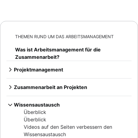
THEMEN RUND UM DAS ARBEITSMANAGEMENT
Was ist Arbeitsmanagement für die
Zusammenarbeit?
Projektmanagement
Überblick
KI-gestütztes Projektmanagement
Zusammenarbeit an Projekten
Phasen des Projektmanagements
Überblick
Projektlebenszyklus
Von Zusammenarbeit geprägte Kultur
Wissensaustausch
Prinzipien
Überblick
Überblick
Enterprise-Projektmanagement
FUNKTIONSÜBERGREIFENDE TEAMS
Zusammenarbeit und Kommunikation
Überblick
Creative project management
Überblick
Best Practices für Brainstorming
Zusammenarbeit im Team
Videos auf den Seiten verbessern den
Lösungen
Funktionsübergreifende Zusammenarbeit
Insider-Tipps von Power-Usern für die
Überblick
Wissensaustausch
IT-Projektmanagement
Effektive Teammeetings
Genehmigungsprozess