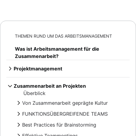
THEMEN RUND UM DAS ARBEITSMANAGEMENT
Was ist Arbeitsmanagement für die
Zusammenarbeit?
Projektmanagement
Überblick
KI-gestütztes Projektmanagement
Zusammenarbeit an Projekten
Phasen des Projektmanagements
Überblick
Projektlebenszyklus
Von Zusammenarbeit geprägte Kultur
Prinzipien
Überblick
Enterprise-Projektmanagement
FUNKTIONSÜBERGREIFENDE TEAMS
Zusammenarbeit und Kommunikation
Creative project management
Überblick
Best Practices für Brainstorming
Zusammenarbeit im Team
Lösungen
Funktionsübergreifende Zusammenarbeit
Insider-Tipps von Power-Usern für die
Überblick
IT-Projektmanagement
Effektive Teammeetings
Genehmigungsprozess