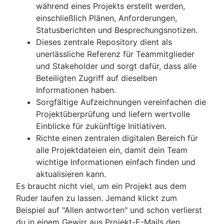
Kommunikation mit Teams und Stakeholder
Überblick
Komponenten
Dokumentenmanagementprozess
während eines Projekts erstellt werden,
Teammanagement und -leitung
Kollaborative Erstellung von Inhalten
Brainstorming-Sitzung
Leitfaden für das Event-Projektmanagement
Kollaborative Meetings
Entity-Relationship-Diagramm
Überblick
einschließlich Plänen, Anforderungen,
Nominal-Group-Technique
Brainstorming mit Confluence-Whiteboards
Überblick
[2025]
Weniger Meetings
Soziales Unternehmensnetzwerk
Statusberichten und Besprechungsnotizen.
Selbstmanagement
(demnächst verfügbar)
Überblick
Bauprojektmanagement
Besprechungsnotizen und Tagesordnungen
Dieses zentrale Repository dient als
Teamprojektmanagement
Projektretrospektiven
Software für das Bauprojektmanagement
Besprechungsrhythmus
unerlässliche Referenz für Teammitglieder
Projektdokumentation
So verfolgst du den Projektfortschritt
Meeting-Rückblicke
und Stakeholder und sorgt dafür, dass alle
Teamcharta
Project initiation
Beteiligten Zugriff auf dieselben
Stakeholder-Theorie
What is project initiation?
Informationen haben.
Kommunikationsplan
Ziele setzen
Meeting zum Projektstart
Sorgfältige Aufzeichnungen vereinfachen die
Aktivitäten für Mitarbeiterengagement
Überblick
Rollen und Zuständigkeiten
Projektzielsetzungen
Projektüberprüfung und liefern wertvolle
Anerkennung der Mitarbeiter
Erstellen einer Vision und Mission
Project milestones
Projektrollen
Einblicke für zukünftige Initiativen.
Managementstile
Projektplanung
Arten von Zielen
Projektergebnisse
Projektmanager
Richte einen zentralen digitalen Bereich für
Produktivität am Arbeitsplatz
Zielsetzungstheorie
Überblick
Strategische Planung
Akzeptanzkriterien
Projektleiter
alle Projektdateien ein, damit dein Team
Besser kommunizieren
Beispiele für OKRs
Entwicklung eines Projektplans
Einordnung von Stakeholdern: Definition,
Projektträger
Überblick
wichtige Informationen einfach finden und
Funktionale Unternehmensstruktur [Definitio
Planungs-Frameworks
Beispiele für Projektzielsetzungen
Aktionsplan
Vorteile und Beispiele
Projektverantwortlicher
Beispiele
aktualisieren kann.
Vorteile und Beispiele]
Kosten-Nutzen-Analyse
Projektkoordination
FRAMEWORKS
Projektschätzung
Projektumfang
Projektteams
Jahresplanung
Es braucht nicht viel, um ein Projekt aus dem
Überblick
Business Model Canvas
Betriebliche Planung
SWOT-Analyse
Dreifache Einschränkungen
RACI-Diagramm
Quartalsplanung
Projektschätzung
Ruder laufen zu lassen. Jemand klickt zum
Modelle
Ressourcenmanagement
Wahrnehmungskarten verstehen
KPIs
PESTLE-Analyse
Business Case
Teamcharta
Unternehmensplanung
Zeitleiste
Beispiel auf "Allen antworten" und schon verlierst
Co-Leitung
Goal management software
Marketingplan
Visionsboard
Überblick
Projektausführung
Proof of Concept
Implementierungsplan
So priorisierst du Aufgaben
Meilensteindiagramm
du in einem Gewirr aus Projekt-E-Mails den