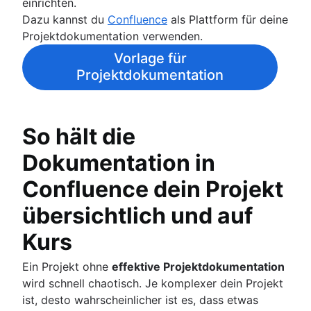
Dokumente speichern und nachverfolgen
einrichten.
Spaghetti-Diagramm
Produktdokumentation
Dazu kannst du
Confluence
als Plattform für deine
Datenflussdiagramme (DFD): Definition und
Softwaredesigndokument
Projektdokumentation verwenden.
wichtigste Komponenten
Leistungsbeschreibung
Vorlage für
Entity-Relationship-Diagramm
Dokumentenmanagementprozess
Projektdokumentation
Überblick
Soziales Unternehmensnetzwerk
So hält die
Dokumentation in
Confluence dein Projekt
übersichtlich und auf
Kurs
Ein Projekt ohne
effektive Projektdokumentation
wird schnell chaotisch. Je komplexer dein Projekt
ist, desto wahrscheinlicher ist es, dass etwas