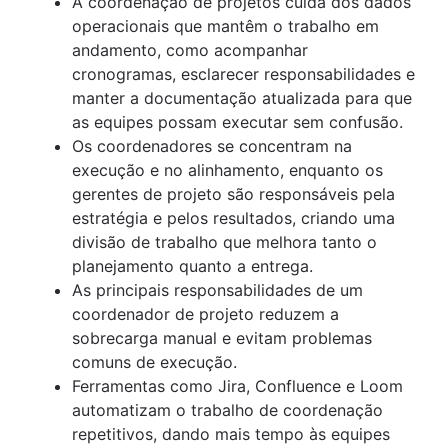
Modelos
A coordenação de projetos cuida dos dados
Project initiation
documentos
Coliderança
operacionais que mantêm o trabalho em
What is project initiation?
Visão geral
Como definir objetivos
andamento, como acompanhar
Reunião de lançamento do projeto
Rede social corporativa
Visão geral
cronogramas, esclarecer responsabilidades e
Funções e responsabilidades
Objetivos do projeto
Criando a visão e a missão
manter a documentação atualizada para que
Project milestones
Funções do projeto
Planejamento de projetos
Tipos de metas
as equipes possam executar sem confusão.
Entregas do projeto
Gerente de projeto
Teoria de definição de metas
Visão geral
Os coordenadores se concentram na
Critérios de aceitação
Líder do projeto
Exemplos de OKR
Como desenvolver um plano de projeto
execução e no alinhamento, enquanto os
Mapeamento de partes interessadas: defini
Patrocinador do projeto
Exemplos de objetivos do projeto
Plano de ação
gerentes de projeto são responsáveis pela
benefícios e exemplos
Proprietário do projeto
Análise de custo-benefício
Coordenação de projeto
estratégia e pelos resultados, criando uma
Escopo do projeto
Equipes de projeto
Tela de modelo de negócios
Planejamento operacional
divisão de trabalho que melhora tanto o
Restrição tripla
Gráfico RACI
Entendendo o mapeamento perceptual
KPIs
planejamento quanto a entrega.
Caso de negócio
Estatuto da equipe
Goal management software
Plano de marketing
As principais responsabilidades de um
Prova de conceito
Plano de implementação
Gerenciamento do portfólio de projetos
coordenador de projeto reduzem a
Esboço de proposta
Organograma
Estudo de viabilidade
sobrecarga manual e evitam problemas
Termo de abertura do projeto vs. pôster do
Project calendar
comuns de execução.
projeto
Ferramentas como Jira, Confluence e Loom
Planejamento estratégico
automatizam o trabalho de coordenação
Visão geral
Estruturas de planejamento
repetitivos, dando mais tempo às equipes
Exemplos