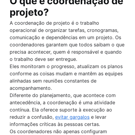
O que é coordenação de
Supere problemas de comunicação
Documento de projeto de software
projeto?
Estrutura organizacional funcional (definiçã
Declaração de trabalho
benefícios e exemplos)
Processo de gerenciamento de documento
A coordenação de projeto é o trabalho
Visão geral
Visão geral
operacional de organizar tarefas, cronogramas,
Modelos
Rede social corporativa
comunicação e dependências em um projeto. Os
Coliderança
coordenadores garantem que todos saibam o que
precisa acontecer, quem é responsável e quando
o trabalho deve ser entregue.
Eles monitoram o progresso, atualizam os planos
conforme as coisas mudam e mantêm as equipes
alinhadas sem reuniões constantes de
acompanhamento.
Diferente do planejamento, que acontece com
antecedência, a coordenação é uma atividade
contínua. Ela oferece suporte à execução ao
reduzir a confusão,
evitar gargalos
e levar
informações críticas às pessoas certas.
Os coordenadores não apenas configuram