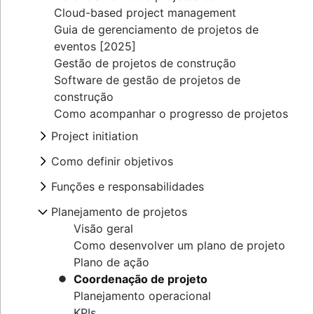
Cloud-based project management
Guia de gerenciamento de projetos de
eventos [2025]
Gestão de projetos de construção
Software de gestão de projetos de
construção
Como acompanhar o progresso de projetos
Project initiation
What is project initiation?
Como definir objetivos
Reunião de lançamento do projeto
Visão geral
Funções e responsabilidades
Objetivos do projeto
Criando a visão e a missão
Project milestones
Funções do projeto
Planejamento de projetos
Tipos de metas
Entregas do projeto
Gerente de projeto
Teoria de definição de metas
Visão geral
Critérios de aceitação
Líder do projeto
Exemplos de OKR
Como desenvolver um plano de projeto
Mapeamento de partes interessadas:
Patrocinador do projeto
Exemplos de objetivos do projeto
Plano de ação
definição, benefícios e exemplos
Proprietário do projeto
Análise de custo-benefício
Coordenação de projeto
Escopo do projeto
Equipes de projeto
Tela de modelo de negócios
Planejamento operacional
Restrição tripla
Gráfico RACI
Entendendo o mapeamento perceptual
KPIs