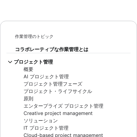
作業管理のトピック
コラボレーティブな作業管理とは
プロジェクト管理
概要
AI プロジェクト管理
プロジェクト管理フェーズ
プロジェクト・ライフサイクル
原則
エンタープライズ プロジェクト管理
Creative project management
ソリューション
IT プロジェクト管理
Cloud-based project management