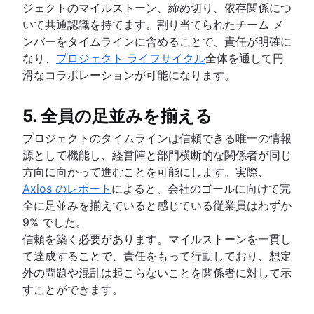
ジェクトのマイルストーン、締め切り、依存関係につ
いて共通認識を持てます。割り当てられたチーム メ
ンバーをタイムラインに含めることで、責任が明確に
なり、
プロジェクト ライフサイクル
全体を通して円
滑なコラボレーションが可能になります。
5. 全員の足並みを揃える
プロジェクトのタイムラインは信頼できる唯一の情報
源として機能し、経営陣と部門横断的な関係者が同じ
方向に向かって進むことを可能にします。実際、
Axios のレポート
によると、会社のゴールに向けて完
全に足並みを揃えていると感じている従業員はわずか
9% でした。
信頼を築く必要があります。マイルストーンを一貫し
て達成することで、責任をもって行動しており、想定
外の問題や混乱は起こらないことを関係者に対して示
すことができます。