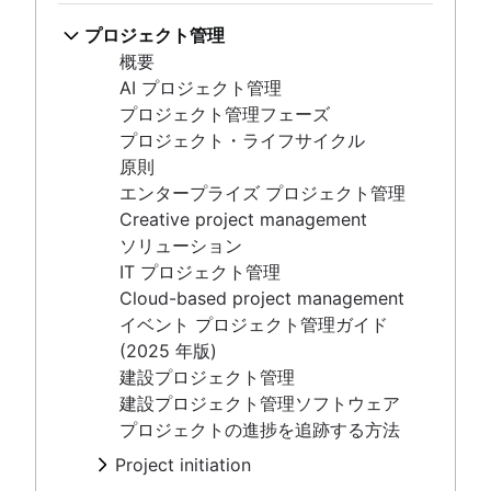
原則
管理スタイル
製品ドキュメント
エンタープライズ プロジェクト管理
プロジェクト管理
職場の生産性
ソフトウェア設計ドキュメント
Creative project management
概要
コミュニケーション不足を克服する
作業範囲記述書
ソリューション
AI プロジェクト管理
機能別組織構造 (定義とメリット + 事例)
ドキュメント管理プロセス
IT プロジェクト管理
プロジェクト管理フェーズ
概要
概要
Cloud-based project management
プロジェクト・ライフサイクル
モデル
エンタープライズ ソーシャル ネットワーク
イベント プロジェクト管理ガイド (2025 年版)
原則
共同リーダーシップ
建設プロジェクト管理
エンタープライズ プロジェクト管理
建設プロジェクト管理ソフトウェア
Creative project management
プロジェクトの進捗を追跡する方法
ソリューション
IT プロジェクト管理
Project initiation
Cloud-based project management
What is project initiation?
目標の設定
イベント プロジェクト管理ガイド
プロジェクト キックオフ ミーティング
概要
(2025 年版)
役割と責任
プロジェクトの目標
ビジョンとミッションの創造
建設プロジェクト管理
Project milestones
プロジェクト ロール
プロジェクト計画
目標のタイプ
建設プロジェクト管理ソフトウェア
プロジェクトの成果物
プロジェクト マネージャー
目標設定理論
概要
プロジェクトの進捗を追跡する方法
戦略計画
承認基準
プロジェクトのリーダー
OKR の例
プロジェクト計画の作成
関係者のマッピング: 定義、メリット、例
プロジェクト スポンサー
概要
Project initiation
計画フレームワーク
プロジェクト目標の例
アクション プラン
プロジェクトのスコープ
プロジェクト所有者
例