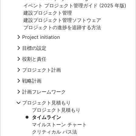
イベント プロジェクト管理ガイド (2025 年版)
建設プロジェクト管理
建設プロジェクト管理ソフトウェア
プロジェクトの進捗を追跡する方法
Project initiation
What is project initiation?
目標の設定
プロジェクト キックオフ ミーティング
概要
役割と責任
プロジェクトの目標
ビジョンとミッションの創造
Project milestones
プロジェクト ロール
プロジェクト計画
目標のタイプ
プロジェクトの成果物
プロジェクト マネージャー
目標設定理論
概要
戦略計画
承認基準
プロジェクトのリーダー
OKR の例
プロジェクト計画の作成
関係者のマッピング: 定義、メリット、例
プロジェクト スポンサー
概要
計画フレームワーク
プロジェクト目標の例
アクション プラン
プロジェクトのスコープ
プロジェクト所有者
例
費用便益分析
プロジェクトの調整
フレームワーク
プロジェクト見積もり
三大制約条件
プロジェクトチーム
年間計画
ビジネス モデル キャンバス
運用計画
SWOT 分析
ビジネス ケース
RACI チャート
四半期計画
プロジェクト見積もり
知覚マッピングを理解する
KPI
PESTLE 分析
概念実証
チーム憲章
企業計画
タイムライン
Goal management software
マーケティング計画
ビジョン ボード
提案の概要
実装計画
タスクに優先順位を付ける方法
マイルストーン チャート
プロジェクト ポートフォリオ管理
根本原因分析
プロジェクト計画書とプロジェクト ポスタ
組織図
エコシステムのマッピング
クリティカル パス法
実現可能性調査
PDCA サイクル