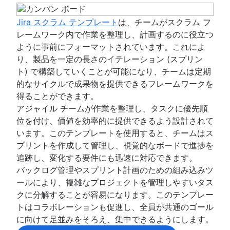
Jira スクラム テンプレート
は、チームがスクラム フ
レームワーク内で作業を整理し、計画するのに役立つ
ように事前にフォーマットされています。これによ
り、製品を一定の長さのイテレーション (スプリン
ト) で構築していくことが可能になり、チームは定期
的なサイクルで成果物を提供できるフレームワークを
得ることができます。
アジャイル チームが作業を整理し、タスクに優先順
位を付け、価値を効率的に提供できるよう設計されて
います。このテンプレートを使用すると、チームはス
プリントを作成して管理し、視覚的なボードで進捗を
追跡し、変化する要件にも迅速に対応できます。
バックログ管理やスプリント計画のための組み込みツ
ールにより、複雑なプロジェクトを管理しやすいタス
クに分解することが容易になります。このテンプレー
トはコラボレーションも促進し、全員が共通のゴール
に向けて足並みをそろえ、集中できるようにします。