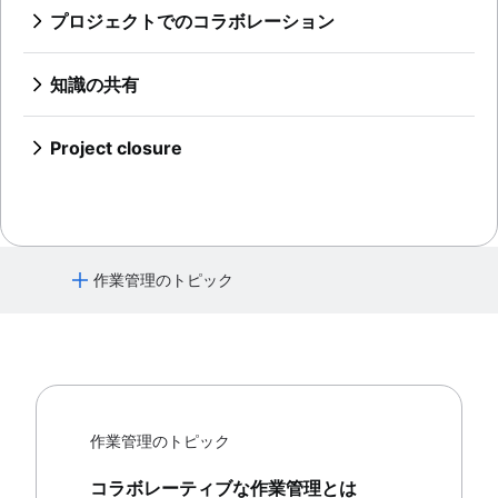
ベン図
リスク マトリックス
Lessons learned
クティス
コスト効率指数
プロジェクトでのコラボレーション
意思決定ツリー
エンタープライズ リスク管理
実装後のレビュー
スキーマ図
プロジェクトのボトルネック
概要
アフィニティ図
Confluence データベースの知られていなか
8D 問題解決
Context diagram
コラボレーション文化
知識の共有
ビジネス プロセス リエンジニアリング
った 7 つの優れた機能
総合的品質管理
AWS 図
概要
概要
Confluence データベースでコンテンツ管理
部門横断型チーム
UML 図
協調的なコミュニケーション
概要
を簡素化する
Project closure
概要
SIPOC 図
ブレインストーミングのベスト プラクティス
チームコラボレーション
ページに動画を載せて知識共有を支援する
プロジェクトの終了とは
部門の垣根を越えてコラボ
作業分解構造
パワー ユーザーからのインサイダー コラボ
概要
通知の管理とアラートの管理
効果的なチーム ミーティング
承認プロセス
スパゲッティ図
レーションのヒント
ブレーンストーミングの手法
一元化されたナレッジ ベース
チームと関係者のコミュニケーション
概要
データ フロー図 (DFD): 定義 & 主要コンポ
チーム管理とリーダーシップ
共同でのコンテンツ制作
ブレーンストーミング セッション
ナレッジ共有の文化
共同会議
ーネント
ノミナル グループ テクニック
Confluence ホワイトボードを使ったブレー
概要
ドキュメント
作業管理のトピック
会議を減らす方法
エンティティ関係図
自己管理
ンストーミング（近日公開予定）
概要
概要
ミーティング議事録と議題
チーム プロジェクト管理
プロジェクトのふりかえり
コラボレーティブな作業管理とは
ドキュメントの重要性
会議の頻度
プロジェクトドキュメント
ドキュメント標準
ミーティングのふりかえり
プロジェクト管理
チーム憲章
標準運用手順
概要
関係者理論
プロセス ドキュメント
AI プロジェクト管理
コミュニケーション計画
チームのために信頼できる唯一の情報源
作業管理のトピック
プロジェクト管理フェーズ
従業員エンゲージメント アクティビティ
(SSoT) を構築
プロジェクト・ライフサイクル
従業員認識
コラボレーティブな作業管理とは
ドキュメントの保管と追跡