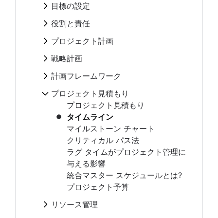
What is project initiation?
費用便益分析
プロジェクトの調整
フレームワーク
目標の設定
プロジェクト見積もり
三大制約条件
プロジェクトチーム
年間計画
プロジェクト キックオフ ミーティ
ビジネス モデル キャンバス
運用計画
SWOT 分析
概要
ビジネス ケース
RACI チャート
四半期計画
プロジェクト見積もり
役割と責任
ング
知覚マッピングを理解する
KPI
PESTLE 分析
ビジョンとミッションの創造
概念実証
チーム憲章
企業計画
タイムライン
プロジェクトの目標
プロジェクト ロール
Goal management software
マーケティング計画
ビジョン ボード
プロジェクト計画
目標のタイプ
提案の概要
実装計画
タスクに優先順位を付ける方法
マイルストーン チャート
Project milestones
プロジェクト マネージャー
プロジェクト ポートフォリオ管理
根本原因分析
目標設定理論
概要
プロジェクト計画書とプロジェクト ポスター
組織図
エコシステムのマッピング
クリティカル パス法
戦略計画
プロジェクトの成果物
プロジェクトのリーダー
実現可能性調査
PDCA サイクル
OKR の例
プロジェクト計画の作成
目標との整合性
ラグ タイムがプロジェクト管理に与える影響
承認基準
プロジェクト スポンサー
概要
Project calendar
アイゼンハワー マトリックス
計画フレームワーク
プロジェクト目標の例
アクション プラン
イベント マーケティング
統合マスター スケジュールとは?
関係者のマッピング: 定義、メリッ
プロジェクト所有者
例
BCG マトリックス
費用便益分析
プロジェクトの調整
フレームワーク
ブランド ローンチ
プロジェクト予算
プロジェクト見積もり
ト、例
プロジェクトチーム
年間計画
プロジェクト ガバナンス
ビジネス モデル キャンバス
運用計画
SWOT 分析
ブランド刷新の方法: 中核となる要素と重要なステ
プロジェクトのスコープ
RACI チャート
四半期計画
プロジェクト見積もり
リソース管理
知覚マッピングを理解する
KPI
PESTLE 分析
ップ
三大制約条件
チーム憲章
企業計画
タイムライン
概要
Goal management software
マーケティング計画
ビジョン ボード
プロジェクト実行
Business objectives
ビジネス ケース
実装計画
タスクに優先順位を付ける方法
マイルストーン チャート
概要
プロジェクト ポートフォリオ管理
根本原因分析
ミッション ステートメント
概要
概念実証
組織図
エコシステムのマッピング
クリティカル パス法
プロジェクト管理を可視化
キャパシティ計画
実現可能性調査
PDCA サイクル
テンプレートで作業を迅速化
提案の概要
目標との整合性
ラグ タイムがプロジェクト管理に
リソース分解構造図
プロジェクト管理を可視化
Project calendar
アイゼンハワー マトリックス
リソース プランニング
プロジェクト管理
プロジェクト計画書とプロジェクト
イベント マーケティング
与える影響
リソース スケジューリング
オンライン ホワイトボード
BCG マトリックス
スコープ クリープ
反復的なプロセス
ポスター
ブランド ローンチ
統合マスター スケジュールとは?
自動化
追跡
プロジェクト設計
プロジェクト ガバナンス
RACI チャート
プロセス マッピング
ブランド刷新の方法: 中核となる要
プロジェクト予算
プロジェクト調達計画
デザイン スプリント
自動化を使用して Confluence 全体のワークフロ
時間管理
意思決定プロセス
プロセス・フローチャート
素と重要なステップ
エンタープライズ リソース管理
共感マップ
ーを強化
リソース管理
複数プロジェクトの管理
プロセス ドキュメント
時間管理
Business objectives
リスク管理
プロジェクト コスト管理
ホワイトボード戦略
ビジネス プロセスの自動化
概要