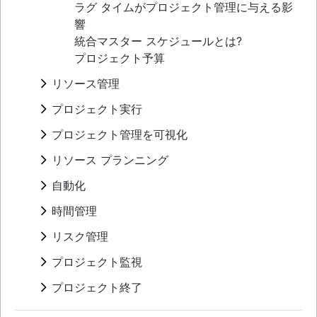
ー
目標との整合性
ラグ タイムがプロジェクト管理に与える影
Project calendar
アイゼンハワー マトリックス
イベント マーケティング
響
BCG マトリックス
ブランド ローンチ
統合マスター スケジュールとは?
プロジェクト ガバナンス
ブランド刷新の方法: 中核となる要素と重要
プロジェクト予算
なステップ
リソース管理
Business objectives
概要
プロジェクト実行
ミッション ステートメント
概要
概要
プロジェクト管理を可視化
キャパシティ計画
テンプレートで作業を迅速化
リソース分解構造図
プロジェクト管理を可視化
リソース プランニング
プロジェクト管理
リソース スケジューリング
オンライン ホワイトボード
スコープ クリープ
反復的なプロセス
自動化
追跡
プロジェクト設計
RACI チャート
プロセス マッピング
プロジェクト調達計画
デザイン スプリント
自動化を使用して Confluence 全体のワーク
時間管理
意思決定プロセス
プロセス・フローチャート
エンタープライズ リソース管理
共感マップ
フローを強化
複数プロジェクトの管理
プロセス ドキュメント
時間管理
リスク管理
プロジェクト コスト管理
ホワイトボード戦略
ビジネス プロセスの自動化
コンテキストの切り替え
時間管理ツール
マインドマッピング
プロセス自動化
プロジェクト リスク管理
プロジェクト監視
スイムレーン図
PERT 図
マインドマップの例
タスクを自動化する方法
リスク低減
フローチャート
ダッシュボード・レポート
プロジェクト終了
コンセプト・マップ
AI によるタスク管理
リスク管理
承認プロセスの最適化
リード タイム
バブル マップ
リスク登録簿
Project post-mortem
アーキテクチャ図: 定義、種類、ベスト プラ
タイム トラッキング