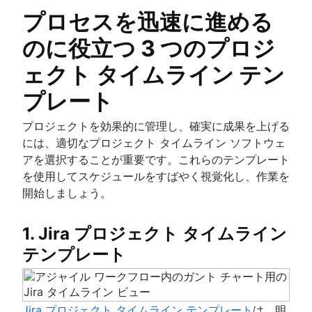
プロセスを迅速に進める
のに役立つ 3 つのプロジ
ェクト タイムライン テン
プレート
プロジェクトを効果的に管理し、確実に成果を上げる
には、適切なプロジェクト タイムライン ソフトウェ
アを選択することが重要です。これらのテンプレート
を使用してスケジュールをすばやく視覚化し、作業を
開始しましょう。
1. Jira プロジェクト タイムライン
テンプレート
Jira プロジェクト タイムライン テンプレート
は、明