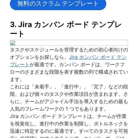
無料のスクラム テンプレート
3. Jira カンバン ボード テンプレ
ート
タスクやスケジュールを管理するための初心者向けの
オプションをお探しなら、
Jira カンバン ボード テン
プレート
が最適です。カンバン ボードは、ワークフ
ローのさまざまな段階を表す複数の列で構成されてい
ます。
これには「未着手」、「進行中」、「完了」などの段
階、および個々のタスクや作業項目が含まれます。さ
らに、チームがアジャイル手法を導入するための最も
人気のフレームワークの 1 つでもあります。
Jira カンバン ボード テンプレートは、チームが作業
を視覚化し、進行中の作業を制限し、ボトルネックを
迅速に特定するのに最適です。すべてのタスクを可視