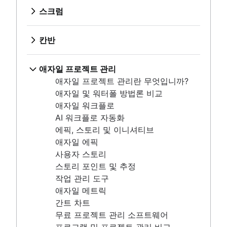
WIP 제한
애자일 프로젝트 관리란 무엇입니까?
스프린트 검토
제품 설계
스크럼
칸반 및 스크럼 비교
애자일 및 워터폴 방법론 비교
스탠드업
Product-led growth
스크럼이란?
Kanplan
애자일 워크플로
스크럼 마스터
Story mapping
스프린트
칸반 카드
칸반
AI 워크플로 자동화
애자일 회고
스프린트 계획
칸반이란 무엇입니까?
에픽, 스토리 및 이니셔티브
분산된 스크럼
애자일 세레모니
칸반 보드
애자일 에픽
애자일 프로젝트 관리
스크럼 역할
제품 백로그
WIP 제한
사용자 스토리
애자일 프로젝트 관리란 무엇입니까?
스크럼의 스크럼
스프린트 검토
칸반 및 스크럼 비교
스토리 포인트 및 추정
애자일 및 워터폴 방법론 비교
애자일 스크럼 아티팩트
스탠드업
Kanplan
작업 관리 도구
애자일 워크플로
스크럼 메트릭
스크럼 마스터
칸반 카드
애자일 메트릭
AI 워크플로 자동화
Jira 및 Confluence의 스크럼
애자일 회고
간트 차트
에픽, 스토리 및 이니셔티브
애자일과 스크럼 비교
분산된 스크럼
무료 프로젝트 관리 소프트웨어
애자일 에픽
백로그 세분화
스크럼 역할
프로그램 및 프로젝트 관리 비교
사용자 스토리
스크럼 마스터와 프로젝트 매니저 비교
스크럼의 스크럼
프로젝트 기준선
스토리 포인트 및 추정
애자일 스크럼 아티팩트
지속적 개선
작업 관리 도구
스크럼 메트릭
린 원칙: DevOps 효율성 향상
애자일 메트릭
Jira 및 Confluence의 스크럼
스크럼의 핵심 요소
간트 차트
애자일과 스크럼 비교
스크럼 보드
무료 프로젝트 관리 소프트웨어
백로그 세분화
워터폴 방법론