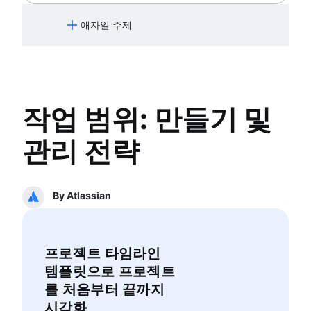
제품 출시
제품 운영
Jira의 버전
제품 제공 타임라인
제품 포트폴리오 관리
애자일 주제
Jira의 이슈
제품 계획
AI 제품 관리
Jira의 번다운 차트
제품 제공 이벤트
Growth 제품 관리
애자일의 개념
Jira에서 하위 작업 자동 만들기
제품 운영 모델
제품 메트릭
애자일 매니페스토
Jira에서 자동 이슈 할당
제품 설계
제품 릴리스
Jira에서 에픽 및 스토리 동기화
Product-led growth
스크럼
기능 요청
작업 범위: 만들기 및
Jira에서 이슈 에스컬레이션
Story mapping
스크럼이란?
제품 출시
스프린트
제품 제공 타임라인
칸반
관리 전략
스프린트 계획
제품 계획
칸반이란 무엇입니까?
애자일 세레모니
제품 제공 이벤트
칸반 보드
애자일 프로젝트 관리
제품 백로그
제품 운영 모델
WIP 제한
애자일 프로젝트 관리란 무엇입니까?
By Atlassian
스프린트 검토
제품 설계
칸반 및 스크럼 비교
애자일 및 워터폴 방법론 비교
스탠드업
Product-led growth
Kanplan
애자일 워크플로
스크럼 마스터
Story mapping
칸반 카드
AI 워크플로 자동화
애자일 회고
프로젝트 타임라인
에픽, 스토리 및 이니셔티브
분산된 스크럼
템플릿으로 프로젝트
애자일 에픽
스크럼 역할
를 처음부터 끝까지
사용자 스토리
스크럼의 스크럼
시각화