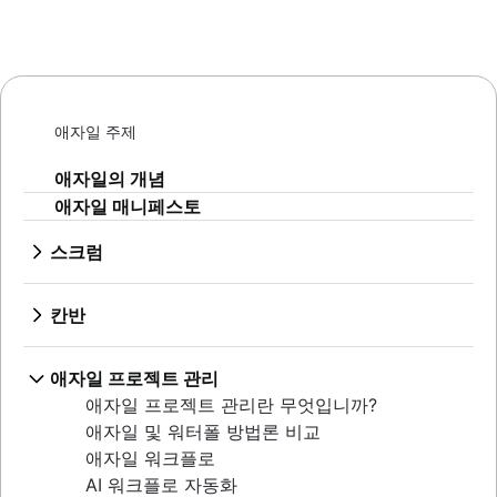
애자일 주제
애자일의 개념
애자일 매니페스토
스크럼
스크럼이란?
스프린트
칸반
스프린트 계획
칸반이란 무엇입니까?
애자일 세레모니
칸반 보드
애자일 프로젝트 관리
제품 백로그
WIP 제한
애자일 프로젝트 관리란 무엇입니까?
스프린트 검토
칸반 및 스크럼 비교
애자일 및 워터폴 방법론 비교
스탠드업
Kanplan
애자일 워크플로
스크럼 마스터
칸반 카드
AI 워크플로 자동화
애자일 회고