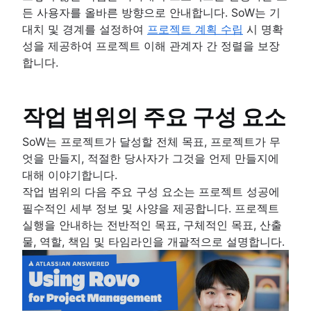
든 사용자를 올바른 방향으로 안내합니다. SoW는 기
프로젝트 일정
대치 및 경계를 설정하여
프로젝트 계획 수립
시 명확
이슈 추적 소프트웨어
성을 제공하여 프로젝트 이해 관계자 간 정렬을 보장
프로젝트 관리 로드맵 도구
합니다.
기술 로드맵
프로젝트 일정 소프트웨어
백로그 관리 도구
작업 범위의 주요 구성 요소
워크플로 관리
워크플로 예시
SoW는 프로젝트가 달성할 전체 목표, 프로젝트가 무
프로젝트 로드맵을 만드는 방법
엇을 만들지, 적절한 당사자가 그것을 언제 만들지에
스프린트 계획 도구
대해 이야기합니다.
스프린트 데모
작업 범위의 다음 주요 구성 요소는 프로젝트 성공에
프로젝트 타임라인 소프트웨어
필수적인 세부 정보 및 사양을 제공합니다. 프로젝트
작업 자동화
실행을 안내하는 전반적인 목표, 구체적인 목표, 산출
제품 백로그 및 스프린트 백로그 비교
물, 역할, 책임 및 타임라인을 개괄적으로 설명합니다.
워크플로 관리 도구
프로젝트 종속성
작업 관리 대시보드
스프린트 케이던스