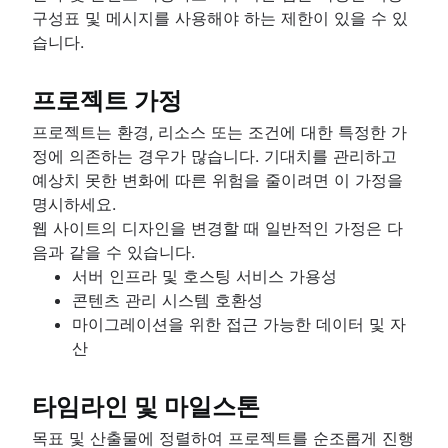
제품 로드맵 소프트웨어
애자일 고객 조사
소프트웨어 배포
애자일 코치 팀
구성표 및 메시지를 사용해야 하는 제한이 있을 수 있
Jira의 에픽
제품 제공 체크리스트
크게 생각하고 작게 나누어 작업하기
모든 문서
Adaptive software development
습니다.
Jira에서 애자일 보드 만들기
제품 전략
Jira의 스프린트
제품 엔지니어링
Jira의 버전
프로젝트 가정
제품 운영
Jira의 이슈
제품 포트폴리오 관리
프로젝트는 환경, 리소스 또는 조건에 대한 특정한 가
Jira의 번다운 차트
AI 제품 관리
정에 의존하는 경우가 많습니다. 기대치를 관리하고
Jira에서 하위 작업 자동 만들기
Growth 제품 관리
예상치 못한 변화에 따른 위험을 줄이려면 이 가정을
Jira에서 자동 이슈 할당
제품 메트릭
명시하세요.
Jira에서 에픽 및 스토리 동기화
제품 릴리스
웹 사이트의 디자인을 변경할 때 일반적인 가정은 다
Jira에서 이슈 에스컬레이션
기능 요청
음과 같을 수 있습니다.
제품 출시
서버 인프라 및 호스팅 서비스 가용성
제품 제공 타임라인
콘텐츠 관리 시스템 호환성
제품 계획
마이그레이션을 위한 접근 가능한 데이터 및 자
제품 제공 이벤트
산
제품 운영 모델
제품 설계
타임라인 및 마일스톤
Product-led growth
Story mapping
목표 및 산출물에 정렬하여 프로젝트를 순조롭게 진행