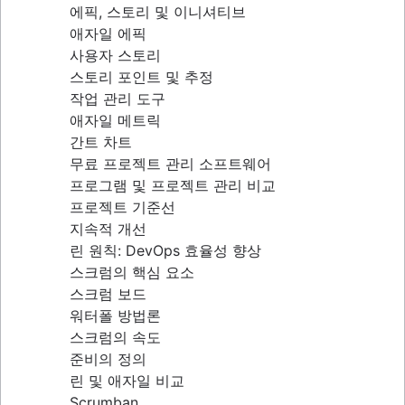
에픽, 스토리 및 이니셔티브
분산된 스크럼
애자일 에픽
스크럼 역할
사용자 스토리
스크럼의 스크럼
스토리 포인트 및 추정
애자일 스크럼 아티팩트
작업 관리 도구
스크럼 메트릭
애자일 메트릭
Jira 및 Confluence의 스크럼
간트 차트
애자일과 스크럼 비교
무료 프로젝트 관리 소프트웨어
백로그 세분화
프로그램 및 프로젝트 관리 비교
스크럼 마스터와 프로젝트 매니저 비교
프로젝트 기준선
지속적 개선
린 원칙: DevOps 효율성 향상
스크럼의 핵심 요소
스크럼 보드
워터폴 방법론
스크럼의 속도
준비의 정의
린 및 애자일 비교
Scrumban