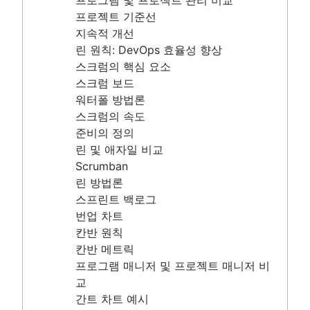
프로그램 및 프로젝트 관리 비교
스크럼 마스터와 프로젝트 매니저 비교
스크럼의 속도
프로젝트 기준선
준비의 정의
지속적 개선
린 및 애자일 비교
린 원칙: DevOps 효율성 향상
Scrumban
스크럼의 핵심 요소
린 방법론
스크럼 보드
스프린트 백로그
워터폴 방법론
번업 차트
스크럼의 속도
칸반 원칙
준비의 정의
칸반 메트릭
린 및 애자일 비교
프로그램 매니저 및 프로젝트 매니저 비교
Scrumban
간트 차트 예시
린 방법론
완료의 정의
스프린트 백로그
백로그 그루밍
번업 차트
린 프로세스 개선
칸반 원칙
백로그 세분화 미팅
칸반 메트릭
스크럼 가치
프로그램 매니저 및 프로젝트 매니저 비
작업 범위
교
스크럼 도구
간트 차트 예시