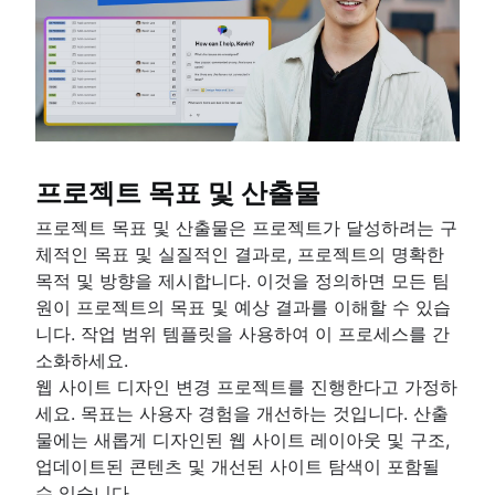
패스트 트랙
피보나치 스토리 포인트
제품 관리와 프로젝트 관리 비교
기한 관리
프로젝트 관리 스킬
워크로드 관리
무료 프로젝트 관리 소프트웨어
프로젝트 목표 및 산출물
지속적 개선 프로세스
Risk analysis
프로젝트 목표 및 산출물은 프로젝트가 달성하려는 구
Project management AI agents
체적인 목표 및 실질적인 결과로, 프로젝트의 명확한
What is a PMO?
목적 및 방향을 제시합니다. 이것을 정의하면 모든 팀
Adaptive project management
원이 프로젝트의 목표 및 예상 결과를 이해할 수 있습
니다. 작업 범위 템플릿을 사용하여 이 프로세스를 간
제품 관리
소화하세요.
제품 관리란 무엇입니까?
웹 사이트 디자인 변경 프로젝트를 진행한다고 가정하
가치 흐름 관리
제품 로드맵
세요. 목표는 사용자 경험을 개선하는 것입니다. 산출
제품 매니저
물에는 새롭게 디자인된 웹 사이트 레이아웃 및 구조,
애자일의 이점
신규 제품 관리자를 위한 팁
업데이트된 콘텐츠 및 개선된 사이트 탐색이 포함될
애자일의 장점은 무엇입니까?
애자일 로드맵
수 있습니다.