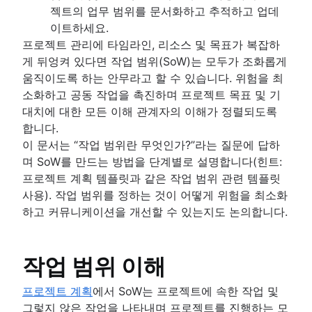
칸반 원칙
젝트의 업무 범위를 문서화하고 추적하고 업데
칸반 메트릭
이트하세요.
프로그램 매니저 및 프로젝트 매니저 비교
프로젝트 관리에 타임라인, 리소스 및 목표가 복잡하
간트 차트 예시
게 뒤엉켜 있다면 작업 범위(SoW)는 모두가 조화롭게
완료의 정의
움직이도록 하는 안무라고 할 수 있습니다. 위험을 최
백로그 그루밍
소화하고 공동 작업을 촉진하며 프로젝트 목표 및 기
린 프로세스 개선
대치에 대한 모든 이해 관계자의 이해가 정렬되도록
백로그 세분화 미팅
합니다.
스크럼 가치
이 문서는 “작업 범위란 무엇인가?”라는 질문에 답하
작업 범위
며 SoW를 만드는 방법을 단계별로 설명합니다(힌트:
스크럼 도구
프로젝트 계획 템플릿과 같은 작업 범위 관련 템플릿
애자일 프로젝트 관리 도구
사용). 작업 범위를 정하는 것이 어떻게 위험을 최소화
워크플로 자동화 소프트웨어
하고 커뮤니케이션을 개선할 수 있는지도 논의합니다.
애자일 템플릿
작업 추적기
워크플로 자동화
작업 범위 이해
프로젝트 상태 보고서
프로젝트 계획
에서 SoW는 프로젝트에 속한 작업 및
워크플로 차트
그렇지 않은 작업을 나타내며 프로젝트를 진행하는 모
프로젝트 로드맵