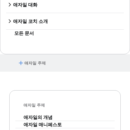
Jira 및 Confluence를 사용한 스프린트 개선
제품 기능
애자일 대화
지속적 통합
Agilent의 애자일 여정
Jira의 스크럼
제품 관리 도구
Jira의 애자일 대화
소프트웨어 개발 수명 주기
Jira Advanced Roadmaps
Jira의 고급 스크럼
제품 수명 주기 관리
마케팅 애질리티
버그 분류
Twitter의 Jira 활용법
애자일 코치 소개
Jira의 칸반
제품 로드맵 소프트웨어
애자일 고객 조사
소프트웨어 배포
애자일 코치 팀
Jira의 에픽
제품 제공 체크리스트
크게 생각하고 작게 나누어 작업하기
모든 문서
Adaptive software development
Jira에서 애자일 보드 만들기
제품 전략
Jira의 스프린트
제품 엔지니어링
Jira의 버전
제품 운영
Jira의 이슈
제품 포트폴리오 관리
애자일 주제
Jira의 번다운 차트
AI 제품 관리
Jira에서 하위 작업 자동 만들기
Growth 제품 관리
애자일의 개념
Jira에서 자동 이슈 할당
제품 메트릭
애자일 매니페스토
Jira에서 에픽 및 스토리 동기화
제품 릴리스
Jira에서 이슈 에스컬레이션
스크럼
기능 요청
스크럼이란?
제품 출시
애자일 주제
스프린트
제품 제공 타임라인
칸반
스프린트 계획
제품 계획
애자일의 개념
칸반이란 무엇입니까?
애자일 세레모니
제품 제공 이벤트
애자일 매니페스토
칸반 보드
애자일 프로젝트 관리
제품 백로그
제품 운영 모델