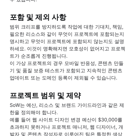
비즈니스 전략에서 개발까지
규모에 맞는 애자일
제품 로드맵 프레젠테이션
애자일의 경쟁 우위
확장성 있는 애자일이란 무엇입니까?
제품 요구 사항
포함 및 제외 사항
애자일 사고방식
애자일 포트폴리오 관리
제품 분석
소프트웨어 개발
애자일로 전환
린 포트폴리오 관리
범위 크리프를 방지하도록 작업에 대한 기대치, 책임,
제품 개발
소프트웨어 개발이란 무엇입니까?
애자일 OKR
필요한 리소스와 같이 무엇이 프로젝트에 포함되는지
원격 제품 관리
소프트웨어 개발자
애자일 디자인
장기 애자일 계획
명시하고 무엇이 프로젝트에 포함되지 않는지도 설명
최소 실행 가능한 제품
개발 관리자 및 스크럼 마스터 비교
애자일 디자인이란 무엇입니까?
Scaled Agile Framework
하세요. 이것이 명확해지면 모호성이 없어지고 프로젝
제품 탐색
Git
디자인 프로세스
애자일 Spotify 모델
트가 순조롭게 진행됩니다.
애자일 마케팅
제품 사양
브랜치 전략
제품 디자인 프로세스
확장성 있는 스크럼
이 가상 프로젝트의 경우 모바일 반응성, 콘텐츠 만들
애자일 마케팅이란 무엇입니까?
제품 개발 전략
Git에서 브랜치 만들기
공동 작업 디자인
DevOps
애자일 철의 삼각관계
기 및 품질 보증 테스트가 포함되고 지속적인 콘텐츠
마케팅 프로젝트 관리자
제품 개발 소프트웨어
코드 검토
크리에이티브 운영
대규모 스크럼 프레임워크
업데이트 또는 도메인 등록이 제외될 수 있습니다.
애자일 마케팅 팀
신제품 개발 프로세스
소프트웨어 릴리스
애자일 팀
Design sprint
개선 카타
AI 마케팅 자동화
제품 관리 KPI
스트레스 없는 릴리스
애자일 팀이란 무엇입니까?
애자일 확장의 기본 그 이상
마케팅 운영
순 추천 고객 점수
프로젝트 범위 및 제약
기술 부채
원격 팀
애자일 자습서
제품 비평
애자일 테스트
애자일 전문가
SoW는 예산, 리소스 및 브랜드 가이드라인과 같은 제
Jira 자습서
제품 우선 순위 지정 프레임워크
인시던트 대응
릴리스가 준비된 팀
한을 정의해야 합니다.
Jira 및 Confluence를 사용한 스프린트 개선
제품 기능
애자일 대화
지속적 통합
Agilent의 애자일 여정
예를 들어 웹 사이트 디자인 변경 예산이 $30,000를
Jira의 스크럼
제품 관리 도구
Jira의 애자일 대화
소프트웨어 개발 수명 주기
Jira Advanced Roadmaps
초과하지 못하거나 프로젝트 매니저, 웹 디자이너, 개
Jira의 고급 스크럼
제품 수명 주기 관리
마케팅 애질리티
버그 분류
Twitter의 Jira 활용법
애자일 코치 소개
발자 및 콘텐츠 작성자로 이루어진 팀은 특정한 색상
Jira의 칸반