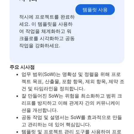
스토리 포인트 및 추정
애자일 스크럼 아티팩트
작업 관리 도구
템플릿 사용
스크럼 메트릭
애자일 메트릭
적시에 프로젝트를 완료하
Jira 및 Confluence의 스크럼
간트 차트
세요. 이 템플릿을 사용하
애자일과 스크럼 비교
무료 프로젝트 관리 소프트웨어
여 작업을 체계화하고 워
백로그 세분화
프로그램 및 프로젝트 관리 비교
크플로를 시각화하고 공동
스크럼 마스터와 프로젝트 매니저 비교
프로젝트 기준선
작업을 강화하세요.
지속적 개선
린 원칙: DevOps 효율성 향상
스크럼의 핵심 요소
주요 시사점
스크럼 보드
업무 범위(SoW)는 명확성 및 정렬을 위해 프로
워터폴 방법론
젝트 목표, 산출물, 포함 항목, 제외 항목, 제약 조
스크럼의 속도
건 및 타임라인을 정의합니다.
준비의 정의
잘 만들어진 SoW는 위험을 최소화하고 범위 크
린 및 애자일 비교
리프를 방지하고 이해 관계자 간의 커뮤니케이
Scrumban
션을 개선합니다.
린 방법론
공동 작업 및 설명서는 SoW를 효과적으로 만들
스프린트 백로그
고 관리하는 데 있어 핵심입니다.
번업 차트
템플릿 및 프로젝트 관리 도구를 사용하여 프로