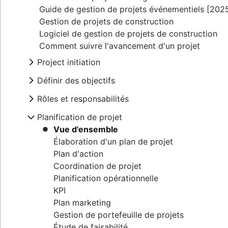
Guide de gestion de projets événementiels [202
Gestion de projets de construction
Logiciel de gestion de projets de construction
Comment suivre l'avancement d'un projet
Project initiation
What is project initiation?
Définir des objectifs
Réunion de lancement de projet
Vue d'ensemble
Rôles et responsabilités
Objectifs de projet
Créer une vision et une mission
Project milestones
Rôles de projet
Planification de projet
Types d'objectifs
Livrables du projet
Gestionnaire de projet
Théorie de la définition des d'objectifs
Vue d'ensemble
Critères d'acceptation
Responsable du projet
Exemples d'OKR
Élaboration d'un plan de projet
Cartographie des parties prenantes : définit
Sponsor de projet
Exemples d'objectifs de projet
Plan d'action
Périmètre du projet
Propriétaire du projet
Analyse coûts-bénéfices
Coordination de projet
Triples contraintes
Équipes projet
Canevas de modèle commercial
Planification opérationnelle
Business case
Graphique RACI
Compréhension de la cartographie perceptue
KPI
Démonstration de faisabilité
Charte d'équipe
Goal management software
Plan marketing
Plan de proposition
Plan d'implémentation
Gestion de portefeuille de projets
Charte de projet et affiche de projet
Organigramme
Étude de faisabilité