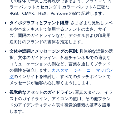
ての媒体で一貫した再現ができるよう、プライマリ カ
ラー パレットとセカンダリ カラー パレットを正確な
RGB、CMYK、HEX、Pantone の値で記述します。
タイポグラフィとフォント階層
: さまざまな見出しレベ
ルや本文テキストで使用するフォントの太さ、サイ
ズ、間隔のガイドラインなど、デジタルおよび印刷用
途向けのブランドの書体を指定します。
文体や語調とメッセージングの原則:
具体的な語彙の選
択、文体のガイドライン、各種チャンネルでの適切な
コミュニケーションの例など、言葉を通してブランド
の個性を確立します。
カスタマー ジャーニー マッピン
グ
のインサイトを検討し、すべてのタッチポイントで
メッセージが顧客の心に響くようにします。
視覚的なアセットのガイドライン
: 写真スタイル、イラ
ストのガイドライン、アイコンの使用、その他ブラン
ドのアイデンティティを表す視覚的要素の基準を設定
します。