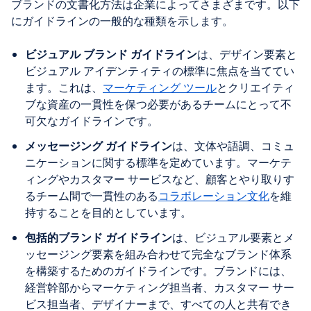
ブランドの文書化方法は企業によってさまざまです。以下
にガイドラインの一般的な種類を示します。
ビジュアル ブランド ガイドライン
は、デザイン要素と
ビジュアル アイデンティティの標準に焦点を当ててい
ます。これは、
マーケティング ツール
とクリエイティ
ブな資産の一貫性を保つ必要があるチームにとって不
可欠なガイドラインです。
メッセージング ガイドライン
は、文体や語調、コミュ
ニケーションに関する標準を定めています。マーケテ
ィングやカスタマー サービスなど、顧客とやり取りす
るチーム間で一貫性のある
コラボレーション文化
を維
持することを目的としています。
包括的ブランド ガイドライン
は、ビジュアル要素とメ
ッセージング要素を組み合わせて完全なブランド体系
を構築するためのガイドラインです。ブランドには、
経営幹部からマーケティング担当者、カスタマー サー
ビス担当者、デザイナーまで、すべての人と共有でき