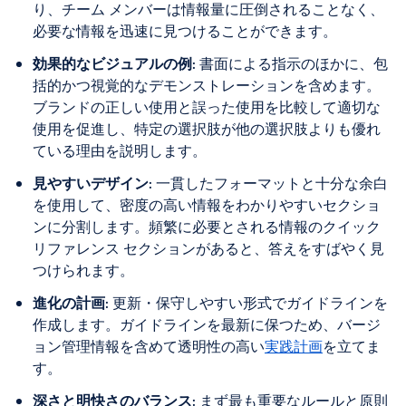
り、チーム メンバーは情報量に圧倒されることなく、
必要な情報を迅速に見つけることができます。
効果的なビジュアルの例
: 書面による指示のほかに、包
括的かつ視覚的なデモンストレーションを含めます。
ブランドの正しい使用と誤った使用を比較して適切な
使用を促進し、特定の選択肢が他の選択肢よりも優れ
ている理由を説明します。
見やすいデザイン
: 一貫したフォーマットと十分な余白
を使用して、密度の高い情報をわかりやすいセクショ
ンに分割します。頻繁に必要とされる情報のクイック
リファレンス セクションがあると、答えをすばやく見
つけられます。
進化の計画
: 更新・保守しやすい形式でガイドラインを
作成します。ガイドラインを最新に保つため、バージ
ョン管理情報を含めて透明性の高い
実践計画
を立てま
す。
深さと明快さのバランス
: まず最も重要なルールと原則