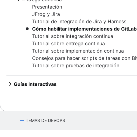
Método de preparación operativa de Atlassi
Herramientas de CI/CD
LaunchDarkly for Jira
Automatización de la implementación
Tutorial de incidencias de Jira y Dynatrace
Presentación
Split y Jira
SRE frente a DevOps
Integración de Jira y Datadog
JFrog y Jira
Tutorial de integración de Jira y Harness
Cómo habilitar implementaciones de GitLab 
Tutorial sobre integración continua
Tutorial sobre entrega continua
Tutorial sobre implementación continua
Consejos para hacer scripts de tareas con Bi
Tutorial sobre pruebas de integración
Guías interactivas
Demo de Atlassian Open DevOps
Presentación
Implementar ImageLabeller
Atlassian ImageLabeller
Presentación
Monitorizar ImageLabeller
Integración de Jira con CI/CD
Implementar ImageLabeller con Bitbucket
TEMAS DE DEVOPS
Configurar el modelo previamente entrena
Presentación
Integraciones de terceros
Implementar ImageLabeller con GitHub
Monitoriza con Opsgenie
Implementar ImageLabeller con GitLab
Presentación