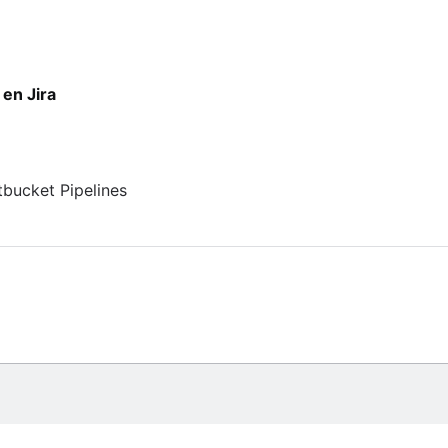
an
en Jira
tbucket Pipelines
do de AWS SageMaker