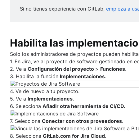
Tutorial sobre pruebas de integración
Si no tienes experiencia con GitLab,
empieza a usa
Guías interactivas
Demo de Atlassian Open DevOps
Habilita las implementaci
Presentación
Implementar ImageLabeller
Atlassian ImageLabeller
Presentación
Solo los administradores de proyectos pueden habilitar
Monitorizar ImageLabeller
Integración de Jira con CI/CD
Implementar ImageLabeller con Bitbucket
1. En Jira, ve al proyecto de software gestionado en e
Configurar el modelo previamente entren
Presentación
Integraciones de terceros
Implementar ImageLabeller con GitHub
2. Ve a
Configuración del proyecto
>
Funciones
.
Monitoriza con Opsgenie
Implementar ImageLabeller con GitLab
Presentación
3. Habilita la función
Implementaciones
.
Compilar con las API de Atlassian
Implementar alarmas de AWS CloudWatch c
Integrar Snyk en Atlassian Open DevOps
Implementar alarmas de AWS CloudWatch 
Presentación
Uso de las marcas de función de Launch Dar
4. Ve de nuevo a tu proyecto.
Implementar alarmas de AWS CloudWatch c
Integración de Concourse-CI y Open DevO
Uso de marcas de función de Split con Bitb
5. Ve a
Implementaciones
.
6. Selecciona
Añadir otra herramienta de CI/CD.
7. Selecciona
Conectar con otros proveedores
.
8. Selecciona
GitLab.com for Jira Cloud
.