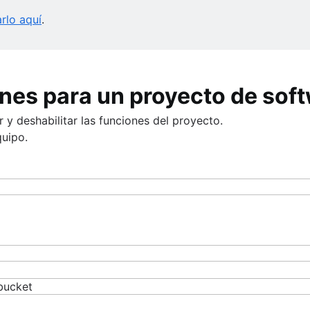
rlo aquí
.
ones para un proyecto de sof
 y deshabilitar las funciones del proyecto.
quipo.
ado de AWS SageMaker
on Bitbucket
con GitHub
kly con Bitbucket Pipelines
on GitLab
ps
ucket Pipelines