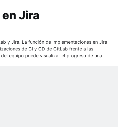
en Jira
a en las transformaciones ágiles y de DevOps. Con roles en
ab y Jira. La función de implementaciones en Jira
umerosas empresas de la lista Fortune 500 que implementaron
lizaciones de CI y CD de GitLab frente a las
 del equipo puede visualizar el progreso de una