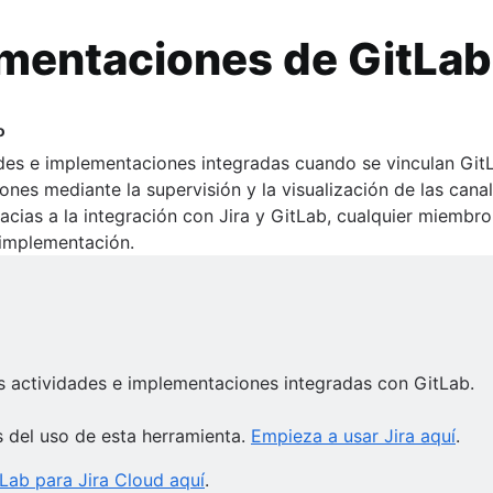
Darkly con Bitbucket Pipelines
h con GitLab
vOps
itbucket Pipelines
mentaciones de GitLab 
racción
o
aciones principales | Atlassian
cias
nico en GitLab. Tye cuenta con más de 10 años de experiencia basad
des e implementaciones integradas cuando se vinculan GitL
tatuspage
 gestión de productos, ha trabajado en estrecha colaboración con n
nes mediante la supervisión y la visualización de las cana
Xray y Jira
e DevOps.
e extracción
n Snyk y Bitbucket Cloud
cias a la integración con Jira y GitLab, cualquier miembro
r de una prueba automatizada de mabl
Bitbucket Pipelines y Snyk Pipe
 implementación.
ira y Zephyr
y
ian
b en Jira
las actividades e implementaciones integradas con GitLab.
s del uso de esta herramienta.
Empieza a usar Jira aquí
.
tLab para Jira Cloud aquí
.
itbucket Pipelines