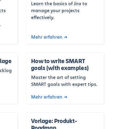
?
Learn the basics of Jira to
cts
manage your projects
effectively.
.
Mehr erfahren
lage
How to write SMART
goals (with examples)
cklog
Master the art of setting
SMART goals with expert tips.
Mehr erfahren
Vorlage: Produkt-
Roadmap