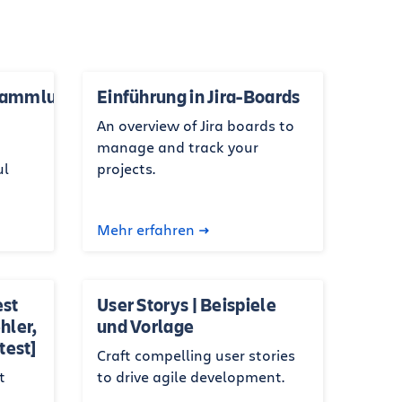
ssammlung
Einführung in Jira-Boards
An overview of Jira boards to
manage and track your
ul
projects.
Mehr erfahren
est
User Storys | Beispiele
ehler,
und Vorlage
test]
Craft compelling user stories
t
to drive agile development.