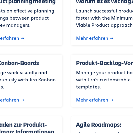
uct planning meeting
warum ist es wichtig
hts on effective planning
Launch successful produ
ngs between product
faster with the Minimum
ev managers.
Viable Product approach
erfahren
Mehr erfahren
 Kanban-Boards
Produkt-Backlog-Vor
e work visually and
Manage your product ba
nuously with Jira Kanban
with Jira's customizable
s.
templates.
erfahren
Mehr erfahren
faden zur Produkt-
Agile Roadmaps:
map: Informationen