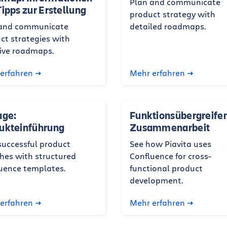
Plan and communicate
Tipps zur Erstellung
product strategy with
 and communicate
detailed roadmaps.
ct strategies with
tive roadmaps.
erfahren
Mehr erfahren
age:
Funktionsübergreife
ukteinführung
Zusammenarbeit
successful product
See how Piavita uses
hes with structured
Confluence for cross-
uence templates.
functional product
development.
erfahren
Mehr erfahren