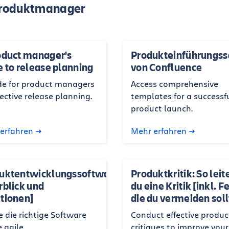
Produktmanager
oduct manager's
Produkteinführung
e to release planning
von Confluence
de for product managers
Access comprehensive
fective release planning.
templates for a successf
product launch.
erfahren
Mehr erfahren
uktentwicklungssoftware
Produktkritik: So leit
rblick und
du eine Kritik [inkl. F
tionen]
die du vermeiden soll
 die richtige Software
Conduct effective produc
e agile
critiques to improve your