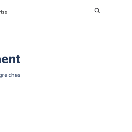
rise
ent
lgreiches