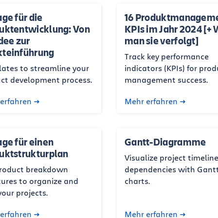
ge für die
16 Produktmanagem
uktentwicklung: Von
KPIs im Jahr 2024 [+ 
Idee zur
man sie verfolgt]
teinführung
Track key performance
ates to streamline your
indicators (KPIs) for prod
ct development process.
management success.
erfahren
Mehr erfahren
age für einen
Gantt-Diagramme
uktstrukturplan
Visualize project timelin
roduct breakdown
dependencies with Gant
tures to organize and
charts.
your projects.
erfahren
Mehr erfahren