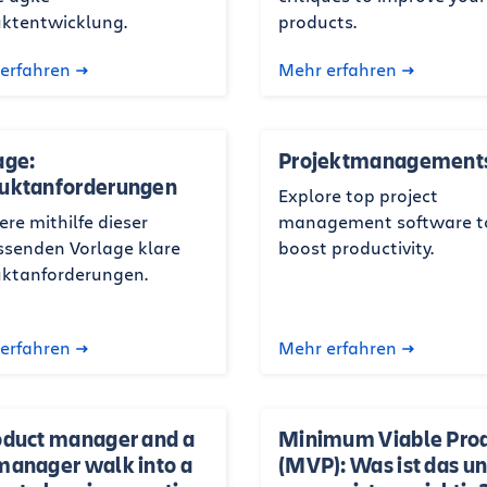
ktentwicklung.
products.
erfahren
Mehr erfahren
age:
Projektmanagement
uktanforderungen
Explore top project
ere mithilfe dieser
management software t
senden Vorlage klare
boost productivity.
ktanforderungen.
erfahren
Mehr erfahren
oduct manager and a
Minimum Viable Pro
manager walk into a
(MVP): Was ist das u