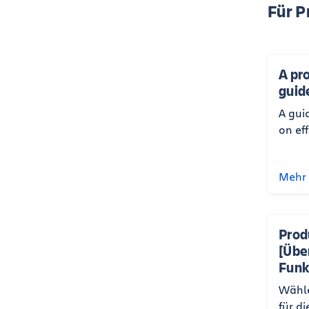
Für 
A pr
guid
A gui
on ef
Mehr 
Prod
[Übe
Funk
Wähle
für di