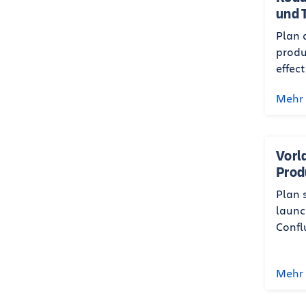
und 
Plan
produ
effec
Mehr 
Vorl
Prod
Plan 
launc
Confl
Mehr 