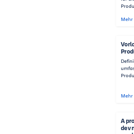
Produ
Mehr 
Vorl
Prod
Defini
umfas
Produ
Mehr 
A pr
dev 