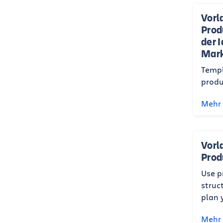
Vorla
Prod
der 
Mark
Templ
produ
Mehr 
Vorl
Prod
Use p
struc
plan 
Mehr 