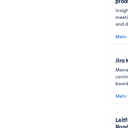
prod
Insig
meeti
and d
Mehr 
Jira
Manag
conti
board
Mehr 
Leit
Road