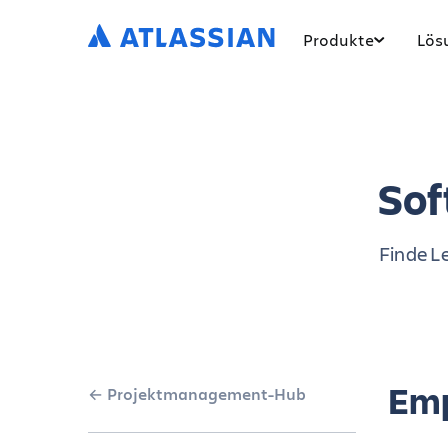
Produkte
Lös
So
Finde Le
Emp
Projektmanagement-Hub