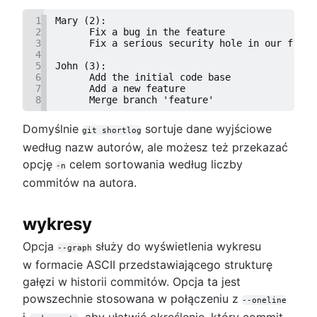
1
Mary (2):
2
      Fix a bug in the feature
3
      Fix a serious security hole in our frame
4
5
John (3):
6
      Add the initial code base
7
      Add a new feature
8
      Merge branch 'feature'
Domyślnie
sortuje dane wyjściowe
git shortlog
według nazw autorów, ale możesz też przekazać
opcję
celem sortowania według liczby
-n
commitów na autora.
wykresy
Opcja
służy do wyświetlenia wykresu
--graph
w formacie ASCII przedstawiającego strukturę
gałęzi w historii commitów. Opcja ta jest
powszechnie stosowana w połączeniu z
--oneline
i
, aby ułatwić określenie, który commit