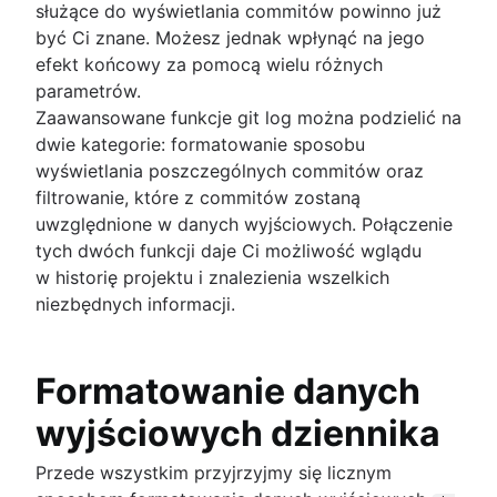
służące do wyświetlania commitów powinno już
Migruj
Połączenia Git
być Ci znane. Możesz jednak wpłynąć na jego
Odwołania i dziennik odwołań
efekt końcowy za pomocą wielu różnych
Moduły podrzędne Git
parametrów.
Poddrzewo Git
Zaawansowane funkcje git log można podzielić na
Duże repozytoria w Git
dwie kategorie: formatowanie sposobu
Git LFS
wyświetlania poszczególnych commitów oraz
Git gc
filtrowanie, które z commitów zostaną
Oczyszczanie środowiska Git
uwzględnione w danych wyjściowych. Połączenie
Git bash
tych dwóch funkcji daje Ci możliwość wglądu
Zapisywanie plików .dot
w historię projektu i znalezienia wszelkich
Git — przypadkowe wybieranie
niezbędnych informacji.
GitK
Git-show
Formatowanie danych
Artykuły
wyjściowych dziennika
Postępowanie z zależnościami Maven podczas
przechodzenia na Git
Przede wszystkim przyjrzyjmy się licznym
Biegłość w zakresie pull requestów: odblokowa