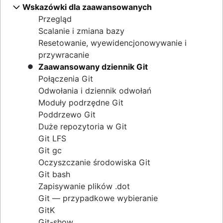
GitOps
git push
migracji
git stash
Przegląd
Wskazówki dla zaawansowanych
Przegląd
Historia ponownego zapisywania
git blame
Git — ściągawka
Porównanie przepływów pracy
git pull
.gitignore
git clean
Migracja do Git z SVN
Przegląd
git checkout
Przegląd
Przegląd
git revert
Przegląd
Scalanie i zmiana bazy
git merge
Migracja do Git z Perforce — dlaczego warto
git rebase
Przepływ pracy gałęzi funkcji
git reset
Przygotowanie
Resetowanie, wyewidencjonowywanie i
Konflikty scalania
Migracja z Perforce do Git
git reflog
Przepływ pracy Gitflow
git rm
Konwertuj
przywracanie
Strategie scalania
Praca z Git i Perforce: przepływ pracy
Przepływ pracy z podziałem
Synchronizuj
Zaawansowany dziennik Git
integracji
Udostępniaj
Połączenia Git
Jak przenieść repozytorium git z historią
Migruj
Odwołania i dziennik odwołań
Moduły podrzędne Git
Poddrzewo Git
Duże repozytoria w Git
Git LFS
Git gc
Oczyszczanie środowiska Git
Git bash
Zapisywanie plików .dot
Git — przypadkowe wybieranie
GitK
Git-show