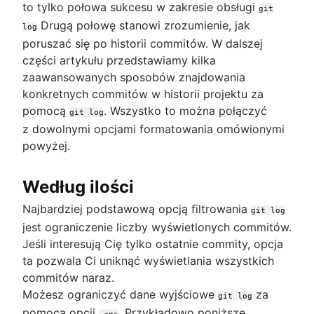
to tylko połowa sukcesu w zakresie obsługi
git
Drugą połowę stanowi zrozumienie, jak
log
poruszać się po historii commitów. W dalszej
części artykułu przedstawiamy kilka
zaawansowanych sposobów znajdowania
konkretnych commitów w historii projektu za
pomocą
. Wszystko to można połączyć
git log
z dowolnymi opcjami formatowania omówionymi
powyżej.
Według ilości
Najbardziej podstawową opcją filtrowania
git log
jest ograniczenie liczby wyświetlonych commitów.
Jeśli interesują Cię tylko ostatnie commity, opcja
ta pozwala Ci uniknąć wyświetlania wszystkich
commitów naraz.
Możesz ograniczyć dane wyjściowe
za
git log
pomocą opcji
. Przykładowo poniższe
-<n>