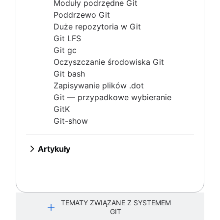
Git — przypadkowe wybieranie
Moduły podrzędne Git
GitK
Poddrzewo Git
Git-show
Duże repozytoria w Git
Git LFS
Git gc
Artykuły
Oczyszczanie środowiska Git
Postępowanie z zależnościami Maven podczas
Git bash
przechodzenia na Git
Zapisywanie plików .dot
Biegłość w zakresie pull requestów: odblokowanie
Git — przypadkowe wybieranie
umiejętności pobierania
GitK
Git i zależności projektu
Git-show
Git czy SVN? Jak firma Nuance Healthcare wybrała
model tworzenia gałęzi w Git?
Podziały i repozytoria nadrzędne Git: samouczek
Artykuły
i ciekawa porada
Postępowanie z zależnościami
Podstawowa koncepcja, przepływy pracy i porady
Maven podczas przechodzenia na
Git
Biegłość w zakresie pull requestów:
TEMATY ZWIĄZANE Z SYSTEMEM
odblokowanie umiejętności
GIT
pobierania