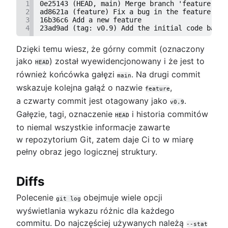
1
0e25143 (HEAD, main) Merge branch 'feature'
2
ad8621a (feature) Fix a bug in the feature
3
16b36c6 Add a new feature
4
23ad9ad (tag: v0.9) Add the initial code base
Dzięki temu wiesz, że górny commit (oznaczony
jako
) został wyewidencjonowany i że jest to
HEAD
również końcówka gałęzi
. Na drugi commit
main
wskazuje kolejna gałąź o nazwie
,
feature
a czwarty commit jest otagowany jako
.
v0.9
Gałęzie, tagi, oznaczenie
i historia commitów
HEAD
to niemal wszystkie informacje zawarte
w repozytorium Git, zatem daje Ci to w miarę
pełny obraz jego logicznej struktury.
Diffs
Polecenie
obejmuje wiele opcji
git log
wyświetlania wykazu różnic dla każdego
commitu. Do najczęściej używanych należą
--stat