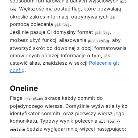
sposobom formatowania danych wyjściowych
umiejętności pobierania
git
. Większość ma postać flag, które pozwalają
Git i zależności projektu
log
określić zakres informacji otrzymywanych za
Git czy SVN? Jak firma Nuance Healthcare wyb
pomocą polecenia
.
model tworzenia gałęzi w Git?
git log
Podziały i repozytoria nadrzędne Git: samoucz
Jeśli nie pasuje Ci domyślny format
,
git log
i ciekawa porada
możesz użyć funkcji aliasowania
, aby
git config
Podstawowa koncepcja, przepływy pracy i por
stworzyć skrót do dowolnej z opcji formatowania
omówionych poniżej. Informacje o tym, jak
ustawić alias, znajdziesz w sekcji
Polecenie git
config
.
Oneline
Flaga
skraca każdy commit do
--oneline
pojedynczego wiersza. Domyślnie wyświetla tylko
identyfikator commitu oraz pierwszy wiersz jego
komunikatu. Typowy wynik polecenia
git log --
będzie wyglądał mniej więcej następująco:
oneline