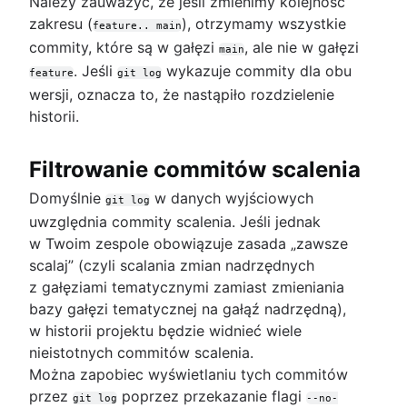
Należy zauważyć, że jeśli zmienimy kolejność
zakresu (
), otrzymamy wszystkie
feature.. main
commity, które są w gałęzi
, ale nie w gałęzi
main
. Jeśli
wykazuje commity dla obu
feature
git log
wersji, oznacza to, że nastąpiło rozdzielenie
historii.
Filtrowanie commitów scalenia
Domyślnie
w danych wyjściowych
git log
uwzględnia commity scalenia. Jeśli jednak
w Twoim zespole obowiązuje zasada „zawsze
scalaj” (czyli scalania zmian nadrzędnych
z gałęziami tematycznymi zamiast zmieniania
bazy gałęzi tematycznej na gałąź nadrzędną),
w historii projektu będzie widnieć wiele
nieistotnych commitów scalenia.
Można zapobiec wyświetlaniu tych commitów
przez
poprzez przekazanie flagi
git log
--no-