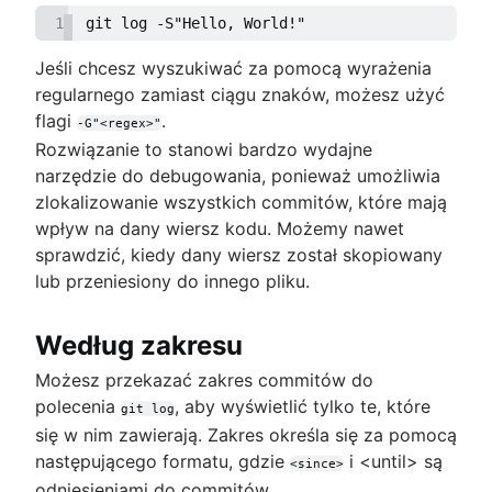
1
git log -S"Hello, World!"
Jeśli chcesz wyszukiwać za pomocą wyrażenia
regularnego zamiast ciągu znaków, możesz użyć
flagi
.
-G"<regex>"
Rozwiązanie to stanowi bardzo wydajne
narzędzie do debugowania, ponieważ umożliwia
zlokalizowanie wszystkich commitów, które mają
wpływ na dany wiersz kodu. Możemy nawet
sprawdzić, kiedy dany wiersz został skopiowany
lub przeniesiony do innego pliku.
Według zakresu
Możesz przekazać zakres commitów do
polecenia
, aby wyświetlić tylko te, które
git log
się w nim zawierają. Zakres określa się za pomocą
następującego formatu, gdzie
i <until> są
<since>
odniesieniami do commitów.