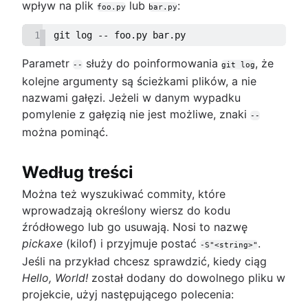
wpływ na plik
lub
:
foo.py
bar.py
1
git log -- foo.py bar.py
Parametr
służy do poinformowania
, że
--
git log
kolejne argumenty są ścieżkami plików, a nie
nazwami gałęzi. Jeżeli w danym wypadku
pomylenie z gałęzią nie jest możliwe, znaki
--
można pominąć.
Według treści
Można też wyszukiwać commity, które
wprowadzają określony wiersz do kodu
źródłowego lub go usuwają. Nosi to nazwę
pickaxe
(kilof) i przyjmuje postać
.
-S"<string>"
Jeśli na przykład chcesz sprawdzić, kiedy ciąg
Hello, World!
został dodany do dowolnego pliku w
projekcie, użyj następującego polecenia: