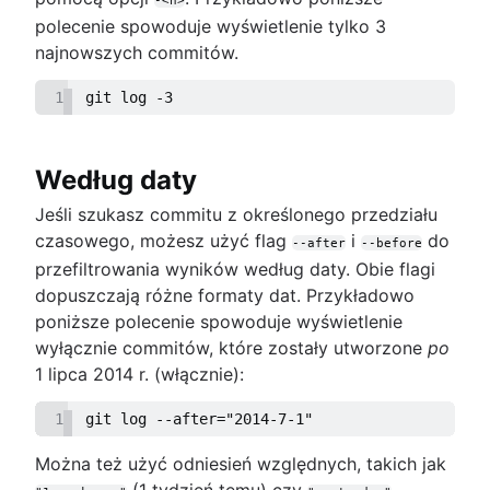
polecenie spowoduje wyświetlenie tylko 3
najnowszych commitów.
1
git log -3
Według daty
Jeśli szukasz commitu z określonego przedziału
czasowego, możesz użyć flag
i
do
--after
--before
przefiltrowania wyników według daty. Obie flagi
dopuszczają różne formaty dat. Przykładowo
poniższe polecenie spowoduje wyświetlenie
wyłącznie commitów, które zostały utworzone
po
1 lipca 2014 r. (włącznie):
1
git log --after="2014-7-1"
Można też użyć odniesień względnych, takich jak
(1 tydzień temu) czy