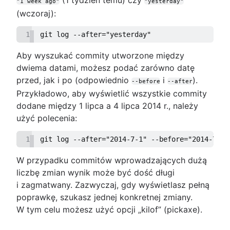
"1 week ago"
"yesterday"
(wczoraj):
1
git log --after="yesterday"
Aby wyszukać commity utworzone między
dwiema datami, możesz podać zarówno datę
przed, jak i po (odpowiednio
i
).
--before
--after
Przykładowo, aby wyświetlić wszystkie commity
dodane między 1 lipca a 4 lipca 2014 r., należy
użyć polecenia:
1
git log --after="2014-7-1" --before="2014-7-4"
W przypadku commitów wprowadzających dużą
liczbę zmian wynik może być dość długi
i zagmatwany. Zazwyczaj, gdy wyświetlasz pełną
poprawkę, szukasz jednej konkretnej zmiany.
W tym celu możesz użyć opcji „kilof” (pickaxe).