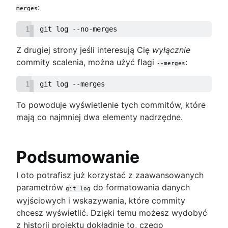
:
merges
1
git log --no-merges
Z drugiej strony jeśli interesują Cię
wyłącznie
commity scalenia, można użyć flagi
:
--merges
1
git log --merges
To powoduje wyświetlenie tych commitów, które
mają co najmniej dwa elementy nadrzędne.
Podsumowanie
I oto potrafisz już korzystać z zaawansowanych
parametrów
do formatowania danych
git log
wyjściowych i wskazywania, które commity
chcesz wyświetlić. Dzięki temu możesz wydobyć
z historii projektu dokładnie to, czego