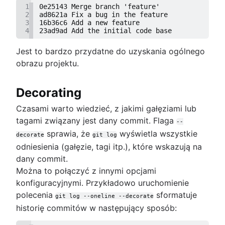
1
0e25143 Merge branch 'feature'
2
ad8621a Fix a bug in the feature
3
16b36c6 Add a new feature
4
23ad9ad Add the initial code base
Jest to bardzo przydatne do uzyskania ogólnego
obrazu projektu.
Decorating
Czasami warto wiedzieć, z jakimi gałęziami lub
tagami związany jest dany commit. Flaga
--
sprawia, że
wyświetla wszystkie
decorate
git log
odniesienia (gałęzie, tagi itp.), które wskazują na
dany commit.
Można to połączyć z innymi opcjami
konfiguracyjnymi. Przykładowo uruchomienie
polecenia
sformatuje
git log --oneline --decorate
historię commitów w następujący sposób: