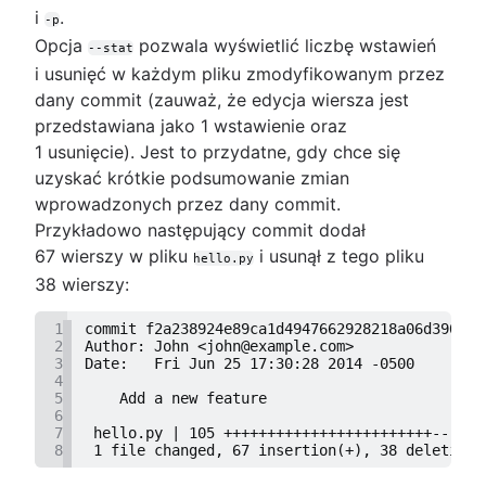
i
.
-p
Opcja
pozwala wyświetlić liczbę wstawień
--stat
i usunięć w każdym pliku zmodyfikowanym przez
dany commit (zauważ, że edycja wiersza jest
przedstawiana jako 1 wstawienie oraz
1 usunięcie). Jest to przydatne, gdy chce się
uzyskać krótkie podsumowanie zmian
wprowadzonych przez dany commit.
Przykładowo następujący commit dodał
67 wierszy w pliku
i usunął z tego pliku
hello.py
38 wierszy:
1
commit f2a238924e89ca1d4947662928218a06d39068c
2
Author: John <john@example.com>
3
Date:   Fri Jun 25 17:30:28 2014 -0500
4
5
    Add a new feature
6
7
 hello.py | 105 ++++++++++++++++++++++++------
8
 1 file changed, 67 insertion(+), 38 deletions