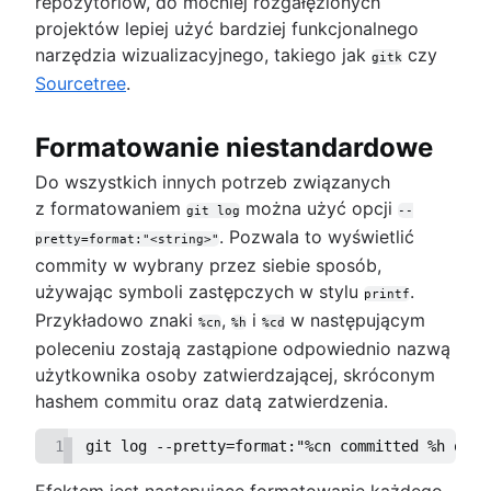
repozytoriów, do mocniej rozgałęzionych
projektów lepiej użyć bardziej funkcjonalnego
narzędzia wizualizacyjnego, takiego jak
czy
gitk
Sourcetree
.
Formatowanie niestandardowe
Do wszystkich innych potrzeb związanych
z formatowaniem
można użyć opcji
git log
--
. Pozwala to wyświetlić
pretty=format:"<string>"
commity w wybrany przez siebie sposób,
używając symboli zastępczych w stylu
.
printf
Przykładowo znaki
,
i
w następującym
%cn
%h
%cd
poleceniu zostają zastąpione odpowiednio nazwą
użytkownika osoby zatwierdzającej, skróconym
hashem commitu oraz datą zatwierdzenia.
1
git log --pretty=format:"%cn committed %h on %
Efektem jest następujące formatowanie każdego