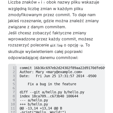
Liczba znaków
i
obok nazwy pliku wskazuje
+
-
względną liczbę zmian w każdym pliku
zmodyfikowanym przez commit. To daje nam
jakieś rozeznanie, gdzie można znaleźć zmiany
związane z danym commitem.
Jeśli chcesz zobaczyć faktyczne zmiany
wprowadzone przez każdy commit, możesz
rozszerzyć polecenie
o opcję
. To
git log
-p
skutkuje wyświetleniem całej poprawki
odpowiadającej danemu commitowi:
1
commit 16b36c697eb2d24302f89aa22d9170dfe609855
2
Author: Mary <mary@example.com>
3
Date:   Fri Jun 25 17:31:57 2014 -0500
4
5
    Fix a bug in the feature
6
7
diff --git a/hello.py b/hello.py
8
index 18ca709..c673b40 100644
9
--- a/hello.py
10
+++ b/hello.py
11
@@ -13,14 +13,14 @@ B
12
-print("Hello, World!")