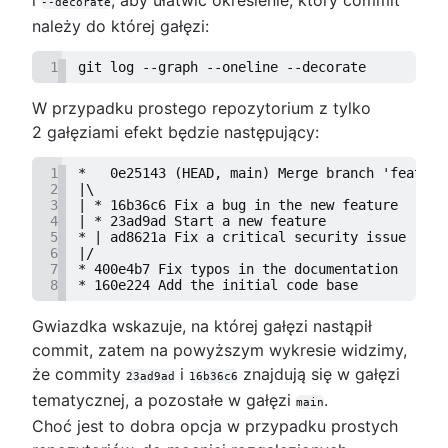
--decorate
należy do której gałęzi:
1
git log --graph --oneline --decorate
W przypadku prostego repozytorium z tylko
2 gałęziami efekt będzie następujący:
1
*   0e25143 (HEAD, main) Merge branch 'feature
2
|\  
3
| * 16b36c6 Fix a bug in the new feature
4
| * 23ad9ad Start a new feature
5
* | ad8621a Fix a critical security issue
6
|/  
7
* 400e4b7 Fix typos in the documentation
8
* 160e224 Add the initial code base
Gwiazdka wskazuje, na której gałęzi nastąpił
commit, zatem na powyższym wykresie widzimy,
że commity
i
znajdują się w gałęzi
23ad9ad
16b36c6
tematycznej, a pozostałe w gałęzi
.
main
Choć jest to dobra opcja w przypadku prostych