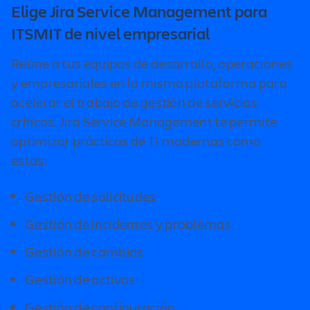
de Jira Service Management con otras
Elige Jira Service Management para
HH., instalaciones, marketing, etc.) sus propios
herramientas de ITSM
aquí
.
ITSMIT de nivel empresarial
portales de prestación de servicios, flujos de
trabajo y colas.
Reúne a tus equipos de desarrollo, operaciones
Hay muchos casos prácticos que hacen que Jira
y empresariales en la misma plataforma para
Service Management sea la mejor opción para las
acelerar el trabajo de gestión de servicios
empresas y los equipos que no están preparados
críticos. Jira Service Management te permite
para despedirse de sus soluciones de ITSM
optimizar prácticas de TI modernas como
actuales.
estas:
Gestión de solicitudes
Gestión de incidentes y problemas
Gestión de cambios
Gestión de activos
Gestión de configuración