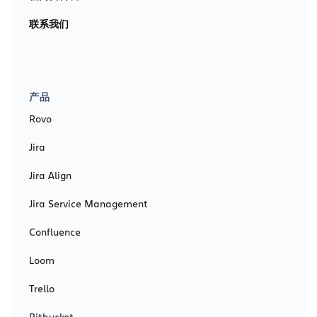
联系我们
产品
Rovo
Jira
Jira Align
Jira Service Management
Confluence
Loom
Trello
Bitbucket