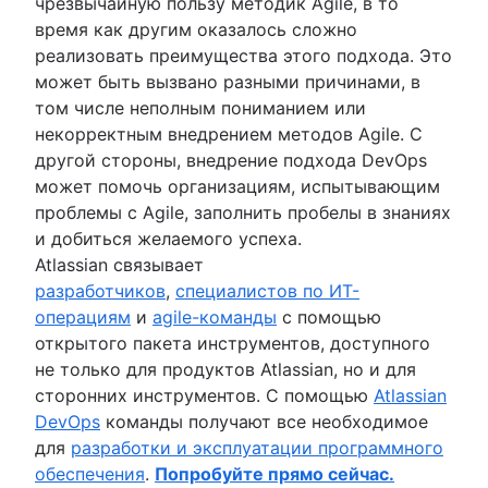
чрезвычайную пользу методик Agile, в то
время как другим оказалось сложно
реализовать преимущества этого подхода. Это
может быть вызвано разными причинами, в
том числе неполным пониманием или
некорректным внедрением методов Agile. С
другой стороны, внедрение подхода DevOps
может помочь организациям, испытывающим
проблемы с Agile, заполнить пробелы в знаниях
и добиться желаемого успеха.
Atlassian связывает
разработчиков
,
специалистов по ИТ-
операциям
и
agile-команды
с помощью
открытого пакета инструментов, доступного
не только для продуктов Atlassian, но и для
сторонних инструментов. С помощью
Atlassian
DevOps
команды получают все необходимое
для
разработки и эксплуатации программного
обеспечения
.
Попробуйте прямо сейчас.