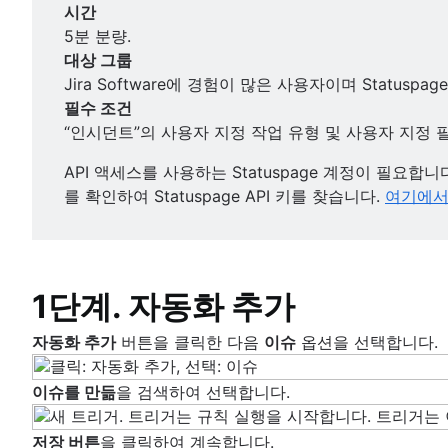
YBIYRI: 어려움 및 모범 사례
DevSecOps 도구
시간
프라이빗 클라우드
테스트
DevOps를 실행하는 방법
테스트 자동화
5분 분량.
퍼블릭 클라우드
개요
Atlassian이 운영 준비성을 갖추는 방법
CI/CD 도구
대상 그룹
보안
배포 자동화
Xray를 사용하여 Jira에서 자동화된 테스트
Jira Software에 경험이 많은 사용자이며 Statuspa
개요
SRE 및 DevOps 비교
가시성
Xray 및 Jira를 사용하여 테스트 케이스 만들
필수 조건
Snyk 및 Bitbucket Cloud가 DevSecOps
자동화된 mabl 테스트에서 Jira 이슈 만들기
개요
“인시던트”의 사용자 지정 작업 유형 및 사용자 지정 필
기능 플래깅
Bitbucket Pipelines 및 Snyk Pipe로 DevSe
Jira 및 Zephyr에서 팀의 진행률을 추적
Jira 및 Sentry 애플리케이션 모니터링
개요
API 액세스를 사용하는 Statuspage 계정이 필요합니
지속적 제공
Jira Dynatrace 통합 자습서
Jira용 LaunchDarkly
를 확인하여 Statuspage API 키를 찾습니다.
여기에서 
Jira Dynatrace 이슈 자습서
개요
Split 및 Jira
Jira 및 Datadog 통합
JFrog 및 Jira
대화형 가이드
Harness Jira 통합 자습서
Atlassian Open DevOps 데모
Jira에서 Gitlab 배포 사용
개요
지속적 통합 자습서
1단계. 자동화 추가
ImageLabeller 배포
Atlassian ImageLabeller
지속적 배포 자습서
개요
ImageLabeller 모니터링
CI/CD와 Jira 통합
지속적 배포 자습서
자동화 추가
버튼을 클릭한 다음
이슈
옵션을 선택합니다.
Bitbucket으로 ImageLabeller 배포
AWS SageMaker 사전 트레이닝된 모델 설정
개요
Bitbucket Pipelines를 사용한 스크립팅 작업
타사 통합
GitHub로 ImageLabeller 배포
Opsgenie로 모니터링
통합 테스트 자습서
이슈를 만듦
을 검색하여 선택합니다.
GitLab으로 ImageLabeller 배포
개요
Atlassian API를 사용한 빌드
Bitbucket으로 AWS CloudWatch 알람 배포
Snyk를 Atlassian Open DevOps에 통합
GitHub로 AWS CloudWatch 알람 배포
개요
저장 버튼
을 클릭하여 계속합니다.
Bitbucket Pipelines에서 Launch Darkly