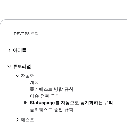
DEVOPS 토픽
아티클
DevOps 원칙
개요
튜토리얼
DevOps 프레임워크
DevOps의 역사
자동화
개요
DevOps 도구
DevOps의 이점
개요
CALMS 프레임워크
DevOps 문화
개요
풀리퀘스트 병합 규칙
팀 토폴로지
DevOps 모범 사례
DevOps 도구 체인: 주요 고려 사항 | Atlassian
이슈 전환 규칙
팀 구조
DevOps 및 애자일 비교
DevOps 모니터링
Statuspage를 자동으로 동기화하는 규칙
DevOps 지표
DevOps 엔지니어
DevOps 파이프라인
풀리퀘스트 승인 규칙
DORA 메트릭
YBIYRI: 어려움 및 모범 사례
DevSecOps 도구
프라이빗 클라우드
테스트
DevOps를 실행하는 방법
테스트 자동화
퍼블릭 클라우드
개요