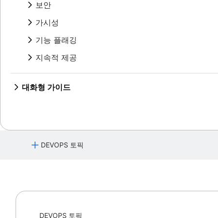
Atlassian이 운영 준비성을 갖추는 방법
CI/CD 도구
보안
배포 자동화
Xray를 사용하여 Jira에서 자동화된 테스트
개요
SRE 및 DevOps 비교
가시성
Xray 및 Jira를 사용하여 테스트 케이스 만들기
Snyk 및 Bitbucket Cloud가 DevSecOps를
자동화된 mabl 테스트에서 Jira 이슈 만들기
개요
기능 플래깅
Bitbucket Pipelines 및 Snyk Pipe로 DevSec
Jira 및 Zephyr에서 팀의 진행률을 추적
Jira 및 Sentry 애플리케이션 모니터링
개요
지속적 제공
Jira Dynatrace 통합 자습서
Jira용 LaunchDarkly
Jira Dynatrace 이슈 자습서
개요
Split 및 Jira
Jira 및 Datadog 통합
JFrog 및 Jira
대화형 가이드
Harness Jira 통합 자습서
Atlassian Open DevOps 데모
Jira에서 Gitlab 배포 사용
개요
지속적 통합 자습서
ImageLabeller 배포
Atlassian ImageLabeller
지속적 배포 자습서
개요
ImageLabeller 모니터링
CI/CD와 Jira 통합
지속적 배포 자습서
Bitbucket으로 ImageLabeller 배포
DEVOPS 토픽
AWS SageMaker 사전 트레이닝된 모델 설정
개요
Bitbucket Pipelines를 사용한 스크립팅 작업에
타사 통합
GitHub로 ImageLabeller 배포
Opsgenie로 모니터링
통합 테스트 자습서
GitLab으로 ImageLabeller 배포
개요
Atlassian API를 사용한 빌드
Bitbucket으로 AWS CloudWatch 알람 배포
아티클
Snyk를 Atlassian Open DevOps에 통합
GitHub로 AWS CloudWatch 알람 배포
개요
DevOps 원칙
Bitbucket Pipelines에서 Launch Darkly 기
GitLab으로 AWS CloudWatch 알람 배포
Concourse-CI와 Open DevOps 통합
개요
튜토리얼
Bitbucket Pipelines에서 Split 기능 플래그 사용
DevOps 프레임워크
DevOps의 역사
DEVOPS 토픽
자동화