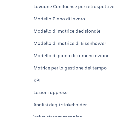
documenti
Lavagne Confluence per retrospettive
Connettori intelligenti e sezioni
Modello Piano di lavoro
intelligenti
Modello di matrice decisionale
Allineamento del team
Modello di matrice di Eisenhower
Manifesti del team per migliorare il
lavoro in team
Modello di piano di comunicazione
Post del blog produttivi (per davvero!)
Matrice per la gestione del tempo
Crea una knowledge base a livello di
organizzazione
KPI
Potenzia i flussi di lavoro con Atlassia
Lezioni apprese
Intelligence
Analisi degli stakeholder
Suggerimenti e trucchi per usare
l'intelligenza artificiale
Value stream mapping