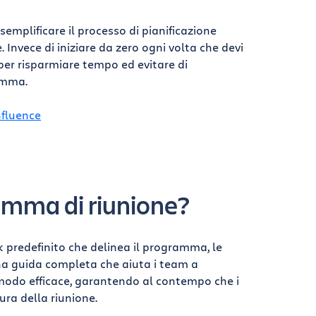
emplificare il processo di pianificazione
nvece di iniziare da zero ogni volta che devi
per risparmiare tempo ed evitare di
amma.
nfluence
amma di riunione?
predefinito che delinea il programma, le
 una guida completa che aiuta i team a
n modo efficace, garantendo al contempo che i
ra della riunione.