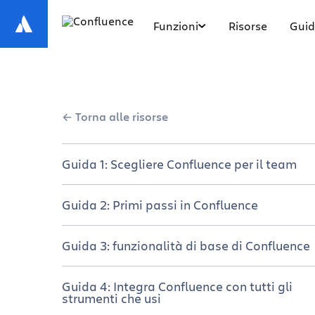
Funzioni
Risorse
Guid
Torna alle risorse
Guida 1: Scegliere Confluence per il team
Tieni tutti i membri del team sulla
Guida 2: Primi passi in Confluence
stessa pagina
Una breve panoramica di Confluence
Scegli il tuo piano
Guida 3: funzionalità di base di Confluence
Configura il sito e gli spazi Confluence
Gestione di un'implementazione di
Navigazione di Confluence
Guida 4: Integra Confluence con tutti gli
successo
strumenti che usi
Creazione e collaborazione sui
Creazione di una nuova pagina