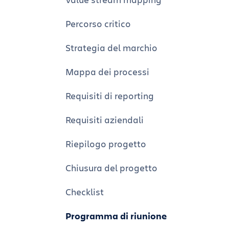
Gestione delle conoscenze per i team
Percorso critico
Collaborazione di successo sui progett
Strategia del marchio
Database di Confluence
Mappa dei processi
Creazione di migliori raccolte di
contenuti con i database Confluence
Requisiti di reporting
Crea una libreria di ricerca
Requisiti aziendali
centralizzata con i database
Confluence
Riepilogo progetto
Confluence per project manager
Chiusura del progetto
Esperti di marketing
Checklist
Lavagne di Confluence per esperti di
Programma di riunione
marketing