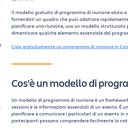
Il modello gratuito di programma di riunione aiuta a s
fornendoti un quadro che puoi adattare rapidamente. I
pianificare una riunione, usa un modello strutturato 
dimenticare qualche elemento essenziale del progr
e
Crea gratuitamente un programma di riunione in Co
A
Cos'è un modello di progr
i
Un modello di programma di riunione è un framework 
sessioni e le informazioni essenziali di un evento. È
e
pianificare e comunicare i particolari di un evento i
partecipanti possano comprendere facilmente la natu