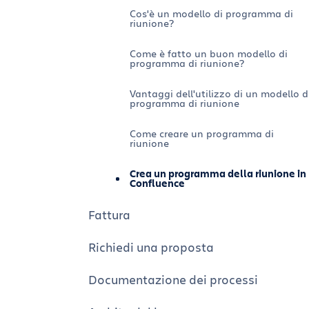
Campagne di marketing
Cos'è un modello di programma di
riunione?
Collaborazione creativa di marketing
Come è fatto un buon modello di
programma di riunione?
Lavagne di Confluence per la gestione
dei progetti
Vantaggi dell'utilizzo di un modello d
programma di riunione
Come ottenere l'allineamento del tea
Come creare un programma di
con Confluence
riunione
Creare un hub di progetto in Confluenc
Crea un programma della riunione in
Confluence
Automatizza il flusso di lavoro dei
contenuti con Confluence e Rovo
Fattura
Richiedi una proposta
Documentazione dei processi