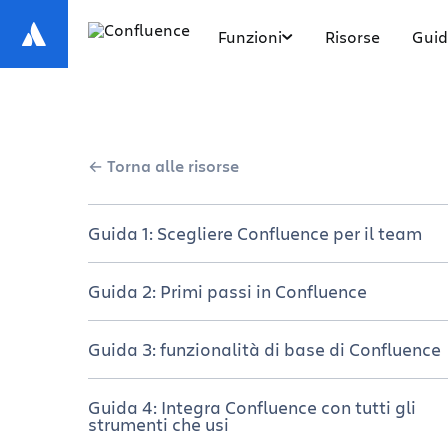
Funzioni
Risorse
Guid
Torna alle risorse
Guida 1: Scegliere Confluence per il team
Tieni tutti i membri del team sulla
Guida 2: Primi passi in Confluence
stessa pagina
Una breve panoramica di Confluence
Scegli il tuo piano
Guida 3: funzionalità di base di Confluence
Configura il sito e gli spazi Confluence
Gestione di un'implementazione di
Navigazione di Confluence
Guida 4: Integra Confluence con tutti gli
successo
strumenti che usi
Creazione e collaborazione sui
Creazione di una nuova pagina