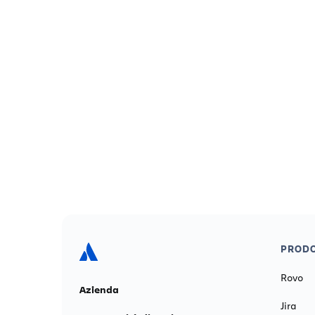
Programmazione settimanale
Modello di rendiconto finanziario
Modello di appunti Cornell gratuito
Report degli imprevisti
Modello di piano di test
Modello di comunicato stampa
Modello di analisi costi-benefici
PRODO
Modello di inventario
Rovo
Azienda
Modello gratuito di elenco dei livelli
Jira