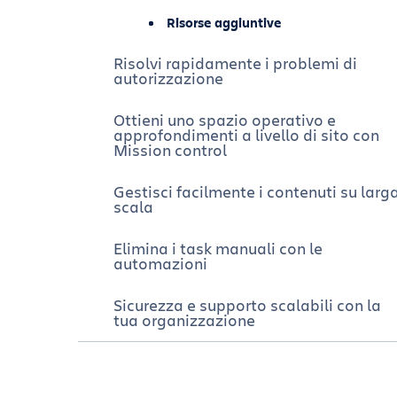
documenti
Lavagne Confluence per retrospettive
Risorse aggiuntive
Connettori intelligenti e sezioni
Modello Piano di lavoro
Risolvi rapidamente i problemi di
intelligenti
autorizzazione
Modello di matrice decisionale
Allineamento del team
Ottieni uno spazio operativo e
approfondimenti a livello di sito con
Modello di matrice di Eisenhower
Mission control
Manifesti del team per migliorare il
lavoro in team
Modello di piano di comunicazione
Gestisci facilmente i contenuti su larg
scala
Post del blog produttivi (per davvero!)
Matrice per la gestione del tempo
Elimina i task manuali con le
Crea una knowledge base a livello di
automazioni
organizzazione
KPI
Sicurezza e supporto scalabili con la
Potenzia i flussi di lavoro con Atlassia
Lezioni apprese
tua organizzazione
Intelligence
Analisi degli stakeholder
Suggerimenti e trucchi per usare
l'intelligenza artificiale
Value stream mapping