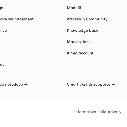
gn
Modelli
ervice Management
Atlassian Community
ence
Knowledge base
A
Marketplace
Il mio account
et
tti i prodotti
Crea ticket di supporto
Informativa sulla privacy