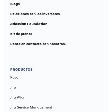
incluyen funciones para ayudar a los equipos a
Blogs
escalar. Cuando combinas Access y nuestros
planes Premium, obtienes una solución
Relaciones con los inversores
empresarial que te ayuda a escalar y a proteger
Atlassian Foundation
Atlassian Cloud en toda tu organización.
Kit de prensa
Ponte en contacto con nosotros.
PRODUCTOS
Rovo
Jira
Jira Align
Jira Service Management