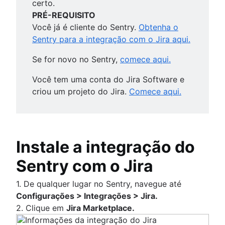
certo.
Atlassian ImageLabeller
Tutorial de entrega contínua
Visão geral
PRÉ-REQUISITO
Monitore o ImageLabeller
Integração do Jira com IC/CD
Tutorial de implementação contínua
Implemente o ImageLabeller com o Bitbuck
Você já é cliente do Sentry.
Obtenha o
Configure o modelo pré-treinado do AWS
Visão geral
Dicas para tarefas de script com o Bitbuck
Integrações de terceiros
Implemente o ImageLabeller com o GitHub
Sentry para a integração com o Jira aqui.
SageMaker
Monitor com Opsgenie
Pipelines
Implemente o ImageLabeller com o GitLab
Visão geral
Como criar com as APIs da Atlassian
Implemente alarmes do AWS CloudWatch 
Tutorial de teste de integração
Se for novo no Sentry,
comece aqui.
Integre o Snyk ao Atlassian Open DevOps
o Bitbucket
Visão geral
Como usar sinalizadores de funcionalidade
Implemente alarmes do AWS CloudWatch 
Integração entre o Concourse-CI e o Open
Você tem uma conta do Jira Software e
Launch Darkly com o Bitbucket Pipelines
o GitHub
DevOps
criou um projeto do Jira.
Comece aqui.
Como usar sinalizadores de funcionalidade
Implemente alarmes do AWS CloudWatch 
Split com o Bitbucket Pipelines
o GitLab
Instale a integração do
Sentry com o Jira
1. De qualquer lugar no Sentry, navegue até
Configurações > Integrações > Jira.
2. Clique em
Jira Marketplace.