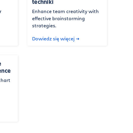
techniki
r
Enhance team creativity with
effective brainstorming
strategies.
Dowiedz się więcej
e
ence
chart