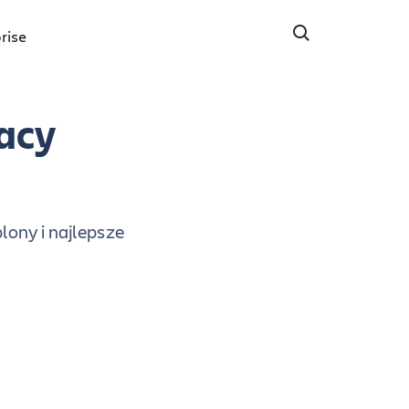
rise
racy
ony i najlepsze