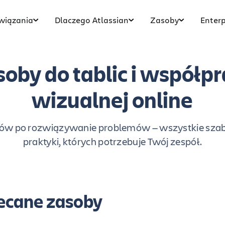
wiązania
Dlaczego Atlassian
Zasoby
Enterp
oby do tablic i współp
wizualnej online
w po rozwiązywanie problemów — wszystkie szabl
praktyki, których potrzebuje Twój zespół.
ecane zasoby