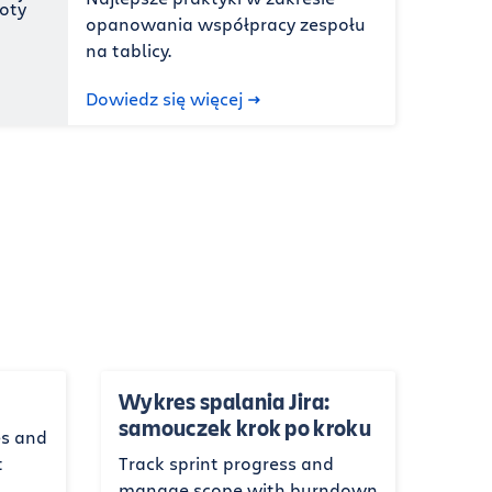
opanowania współpracy zespołu
na tablicy.
Dowiedz się więcej
Wykres spalania Jira:
samouczek krok po kroku
es and
t
Track sprint progress and
manage scope with burndown