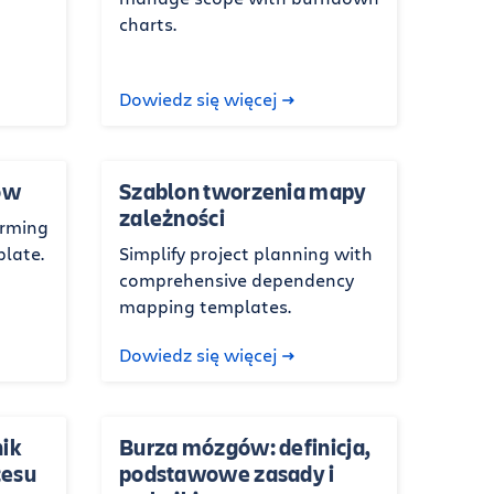
charts.
Dowiedz się więcej
ów
Szablon tworzenia mapy
zależności
orming
plate.
Simplify project planning with
comprehensive dependency
mapping templates.
Dowiedz się więcej
ik
Burza mózgów: definicja,
cesu
podstawowe zasady i