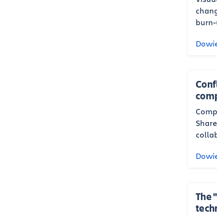
chang
burn-
Dowie
Conf
comp
Compa
Share
colla
Dowie
The "
tech