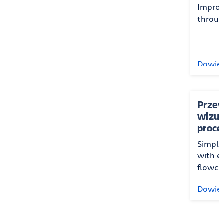
Impro
throu
Dowie
Prze
wizu
pro
Simpl
with 
flowc
Dowie