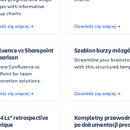
es with informative
up charts.
dz się więcej
Dowiedz się więcej
luence vs Sharepoint
Szablon burzy mózg
arison
Streamline your brainst
re Confluence vs
with this structured tem
Point for team
boration solutions.
dz się więcej
Dowiedz się więcej
4 Ls" retrospective
Kompletny przewodn
nique
po dokumentacji pro