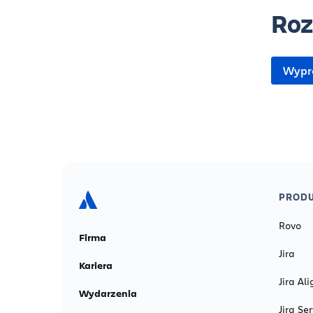
Roz
Wypró
PROD
Rovo
Firma
Jira
Kariera
Jira Ali
Wydarzenia
Jira S