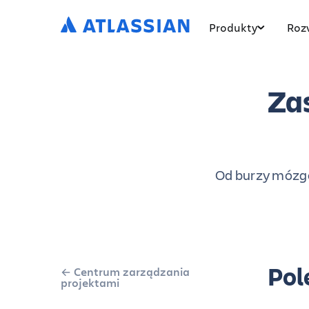
Produkty
Roz
Zas
Od burzy mózgó
Pol
Centrum zarządzania
projektami