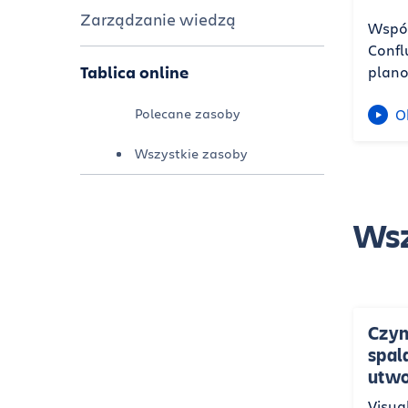
Zarządzanie wiedzą
Współ
Confl
Tablica online
plano
Polecane zasoby
O
Wszystkie zasoby
Wsz
Czym
spala
utwo
Visua