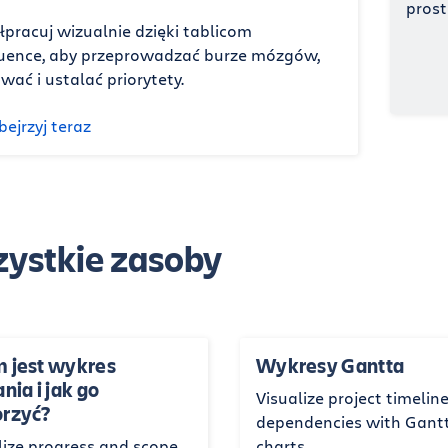
pracuj wizualnie dzięki tablicom
uence, aby przeprowadzać burze mózgów,
wać i ustalać priorytety.
bejrzyj teraz
ystkie zasoby
 jest wykres
Wykresy Gantta
nia i jak go
Visualize project timelin
rzyć?
dependencies with Gant
lize progress and scope
charts.