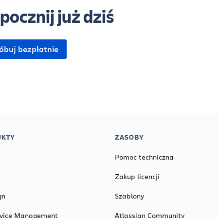
pocznij już dziś
buj bezpłatnie
UKTY
ZASOBY
Pomoc techniczna
Zakup licencji
gn
Szablony
ervice Management
Atlassian Community