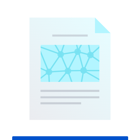
UTILITÉ DE CE SCÉNARIO
Trop souvent, nous nous concentrons sur les
livrables et sur le résultat d'un projet avant
d'avoir défini le problème en question. Intégrez
vos parties prenantes à l'aventure pour délimiter
le périmètre du projet et définir la solution
ensemble. Ainsi, le reste du projet se déroulera de
façon bien plus sereine. C'est promis.
Dès que vous commencez à réfléchir à un
nouveau projet, lancez ce scénario pour
rassembler et communiquer vos idées. L'affiche de
projet n'est pas un document d'exigences
détaillé. Incluez le minimum d'informations dont
vous avez besoin pour décrire ce que vous faites,
les raisons pour lesquelles vous le faites, la
manière dont vous allez évaluer votre réussite et
votre décision de continuer ou de renoncer au