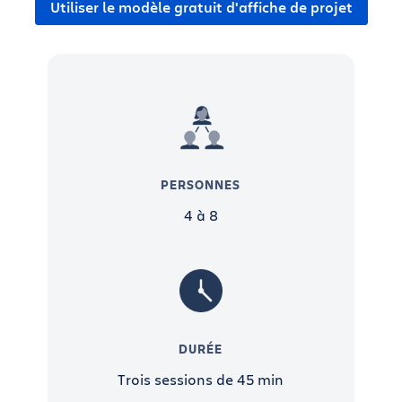
Utiliser le modèle gratuit d'affiche de projet
projet.
Vous êtes passé au mode Exécution depuis un
bout de temps ? Pas de panique. Les affiches de
projet peuvent (et doivent !) être créées quand le
projet est déjà en cours. Ainsi, votre équipe reste
concentrée sur la résolution des problèmes
principaux.
PERSONNES
QUI PARTICIPE ?
4 à 8
Collaborez avec le noyau dur de votre équipe de
projet pour renseigner chaque section. Dès que
vous en avez achevé une, partagez vos réflexions
avec toutes les parties prenantes.
DURÉE
Trois sessions de 45 min