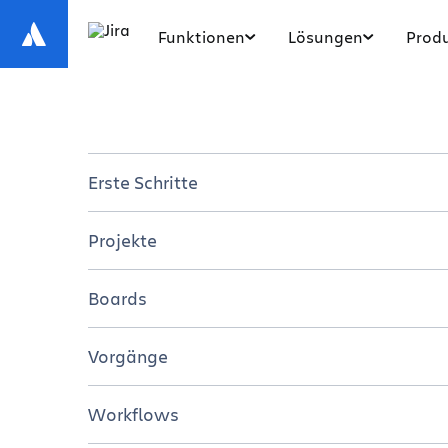
Funktionen
Lösungen
Produ
Erste Schritte
Einführung in Jira
Projekte
Jira für Teams
Überblick
Boards
7 Schritte für den Einstieg in Jira
Tutorials
Überblick
Vorgänge
Resourcen
Tutorials
Überblick
Workflows
Ressourcen