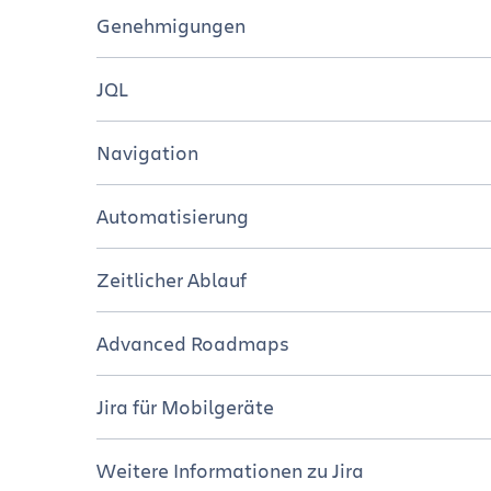
Überblick
Genehmigungen
Tutorials
Überblick
JQL
Ressourcen
Tutorials
Überblick
Navigation
Resourcen
Tutorials
Overview
Automatisierung
Merkzettel
Tutorials
Überblick
Zeitlicher Ablauf
Resourcen
Resources
Tutorials
Überblick
Advanced Roadmaps
Resourcen
Tutorials
Überblick
Jira für Mobilgeräte
Resourcen
Tutorials
Überblick
Weitere Informationen zu Jira