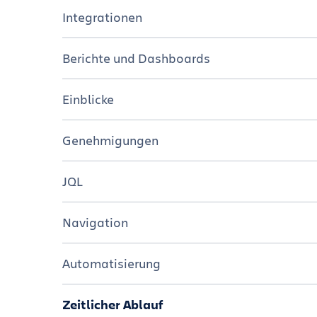
Tutorials
Überblick
Integrationen
Ressourcen
Tutorials
Überblick
Berichte und Dashboards
Ressourcen
Tutorials
Überblick
Einblicke
Ressourcen
Tutorials
Überblick
Genehmigungen
Ressourcen
Tutorials
Überblick
JQL
Ressourcen
Tutorials
Überblick
Navigation
Resourcen
Tutorials
Overview
Automatisierung
Merkzettel
Tutorials
Überblick
Zeitlicher Ablauf
Resourcen