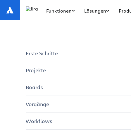
Funktionen
Lösungen
Produ
Erste Schritte
Einführung in Jira
Projekte
Jira für Teams
Überblick
Boards
7 Schritte für den Einstieg in Jira
Tutorials
Überblick
Vorgänge
Resourcen
Tutorials
Überblick
Workflows
Ressourcen