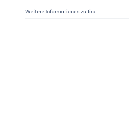
Tutorials
Überblick
Weitere Informationen zu Jira
Ressourcen
Tutorials
Jira-Editionen
Resourcen
Hosting-Optionen