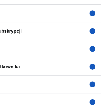
ubskrypcji
ytkownika