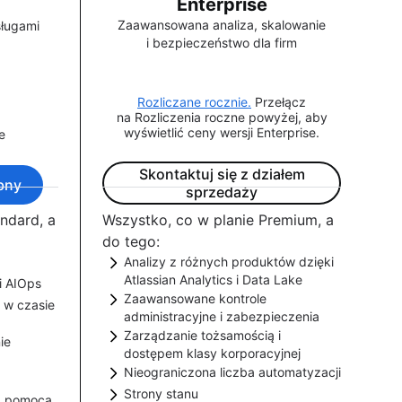
Enterprise
Zaawansowana analiza, skalowanie
sługami
i bezpieczeństwo dla firm
Rozliczane rocznie.
Przełącz
na Rozliczenia roczne powyżej, aby
wyświetlić ceny wersji Enterprise.
e
Skontaktuj się z działem
bny
sprzedaży
ndard, a
Wszystko, co w planie Premium, a
do tego:
Analizy z różnych produktów dzięki
Atlassian Analytics i Data Lake
i AIOps
Zaawansowane kontrole
Agreguj dane z całego łańcucha
 w czasie
a czas
truj
administracyjne i zabezpieczenia
narzędzi Atlassian, aby uzyskać
iadczyć
j im
Zarządzanie tożsamością i
Zarządzaj użytkownikami i
ie
narzędzi
całościowe analizy, które
iomie.
w
dostępem klasy korporacyjnej
bezpieczeństwem na dużą skalę
rowania
przyczyniają się do lepszego
ligencji,
Nieograniczona liczba automatyzacji
Uzyskaj logowanie jednokrotne,
h dotyczy
dzięki zaawansowanym elementom
onitoring.
podejmowania decyzji.
Strony stanu
SCIM i obsługę wielu dostawców
Zwiększ wydajność, zastępując
a pomocą
e
przepływy
kontroli zarządzania, takim jak