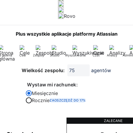
Rovo
Plus wszystkie aplikacje platformy Atlassian
a główna
Cele
Zespoły
Studio
Wyszukiwanie
Czat
Analizy
Admini
Wielkość zespołu:
agentów
Wystaw mi rachunek:
Miesięcznie
Rocznie
ZAOSZCZĘDŹ DO 17%
ZALECANE