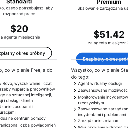
Standard
Premium
o, czego potrzebujesz, aby
Skalowanie zarządzania u
rozpocząć pracę
$20
$51.42
za agenta miesięcznie
za agenta miesięczni
zpłatny okres próbny
Bezpłatny okres pró
, co w planie Free, a do
Wszystko, co w planie Sta
do tego:
 Rovo, wyszukiwanie i czat
Agent wirtualny obsługi
trzeby wsparcia pracowników
Zaawansowane możliwośc
Oparte na SI wsparcie
go na sztucznej inteligencji,
Monitorowanie incydentów
konwersacyjne oszczędz
Szybciej wykrywaj i rozpa
ji i obsługi klienta
rzeczywistym
agentów i pozwala im św
incydenty oraz zapobiega
dzanie zasobami i
kuj pracę zespołową opartą
Zaawansowane zarządzan
Kontroluj funkcjonowanie 
usługi na wyjątkowym poz
dzięki grupowaniu alertó
uracjami
ucznej inteligencji dzięki
incydentami i problemami
do rejestrowania i monito
Dowiedz się więcej.
opartemu na sztucznej inte
idualne centrum pomocy
dzaj cyklem życia zasobów i
powi do funkcji wyszukiwania,
Zarządzanie zmianami
Identyfikuj usługi, któryc
dzięki funkcji Heartbeat M
tworzeniu incydentów i
raniczona liczba powiadomień
. Uzyskuj wgląd w zależności,
j firmowego adresu URL w
 i agentów Rovo oraz
Warunkowanie wdrożeń z
problem, śledź powiązan
Konfiguruj i automatyzuj 