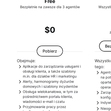
Free
Bezpłatnie na zawsze dla 3 agentów
Wszystk
$0
Be
Pobierz
Obejmuje:
Wszystko
Aplikacje do zarządzania usługami i
tego:
obsługi klienta, a także szablony
Agenty
m.in. dla działów HR i marketingu
na po
Alerty, harmonogramy dyżurów
Jira Service Management zawiera
oparte
domowych i szablony incydentów
operac
szablony wstępnie skonfigurowane
Obsługa wielokanałowa, w tym za
Zarządzaj przychodzącymi alertami
Zarzą
Odblo
z typami wniosków, przepływami
pośrednictwem portalu klienta,
konfig
i odpowiadaj na nie za pomocą
na szt
pracy i automatyzacją, aby pomóc
wiadomości e-mail i czatu
Indyw
Zarzą
reguł przekierowywania, zasad
dostę
dowolnemu zespołowi w obsłudze
Przyjmowanie pracy przez
Pracownicy i klienci mogą przesyłać
Nieog
usług
Używa
eskalacji i harmonogramów dyżurów
czatu