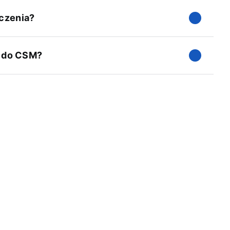
iczenia?
p do CSM?
ch informacji o cenach i licencjonowaniu produktów