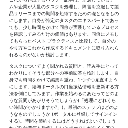
ムや企業が大量のタスクを処理し、障害を克服して製
品リリースまでの期間を短縮するための礎となるもの
にします。自身が特定のタスクのエキスパートであっ
ても、少し時間をかけて同僚が実践しているプロセス
を確認してみるだけの価値はあります。同僚にメモし
てもらったベスト プラクティスと比較して、自分の
やり方やこれから作成するドキュメントに取り入れら
れるものがないか検討します。
タスクについてよく聞かれる質問と、読み手にとって
わかりにくそうな部分への事前回答を検討します。自
身でも時間をかけて編集を重ね、1 つずつ見直すよう
にします。給与ポータルの口座振込情報を更新する方
法を例にしてみます。作業を始めるにあたってどのよ
うな質問があがりそうでしょうか(「処理にどれくら
い時間がかかりますか?」)。最初のステップはどのよ
うなものでしょうか (ポータルに登録してサインイン
する)。時間を節約するにはどうすればよいでしょう
か (10 分間何も操作しないとポータルがタイムアウ