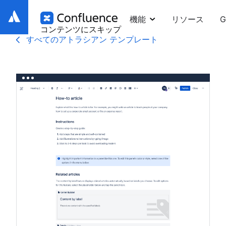
機能
リソース
G
コンテンツにスキップ
すべてのアトラシアン テンプレート