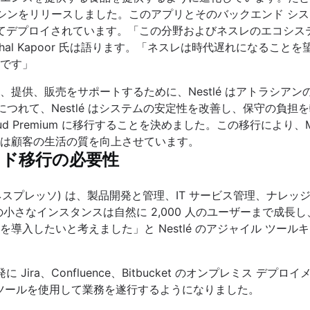
シンをリリースしました。このアプリとそのバックエンド シス
によってデプロイされています。「この分野およびネスレのエコシ
shal Kapoor 氏は語ります。「ネスレは時代遅れになる
です」
供、販売をサポートするために、Nestlé はアトラシアンのツ
につれて、Nestlé はシステムの安定性を改善し、保守の負担を軽
ian Cloud Premium に移行することを決めました。この移行
は顧客の生活の質を向上させています。
ウド移行の必要性
presso (ネスプレッソ) は、製品開発と管理、IT サービス管
の小さなインスタンスは自然に 2,000 人のユーザーまで成長し、
たいと考えました」と Nestlé のアジャイル ツールキットの所
Jira、Confluence、Bitbucket のオンプレミス
アン ツールを使用して業務を遂行するようになりました。