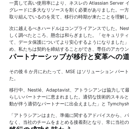
一貫して高い使用率により、ネスレの Atlassian S
グレードに多大なリソースを割く必要がありました。一方、A
取り組んでいるのを見て、移行の時期が来たことを理解し
次に越えるべきハードルはコンプライアンスでした。Nes
しく調べたところ、懸念は和らぎました。「セキュリティ
て、データ保護についてより安心するようになりました」と 
め、私たちは契約を締結することができ、専任のアカウン
パートナーシップが移行と変革への
その後 6 か月にわたって、MSE はソリューション パートナーである
た。
移行中、Nestlé、Adaptavist、アトラシアン
らしいパートナーに恵まれました。適切な技術的スキルと
動が伴う適切なパートナーに出会えました」と Tymchys
「アトラシアンはまた、準備に関するアドバイスから、パ
なく、当社のチームをまとめる接着剤となり、常に当社の