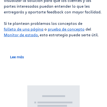
Visualizar la solución para que los clientes y las
partes interesadas puedan entender lo que les
entregarás y aportarte feedback con mayor facilidad.
Si te plantean problemas los conceptos de
folleto de una página
o
prueba de concepto
del
Monitor de estado
, esta estrategia puede serte útil.
Lee más
Y... ¿POR QUÉ NECESITO ESTO?
¿Te has fijado alguna vez en que a los arquitectos
y a los urbanistas les encanta crear modelos a
escala? Hay un motivo para eso. Al tener que
trabajar con tantos fragmentos de un todo, la
mejor forma de asegurarse de que los