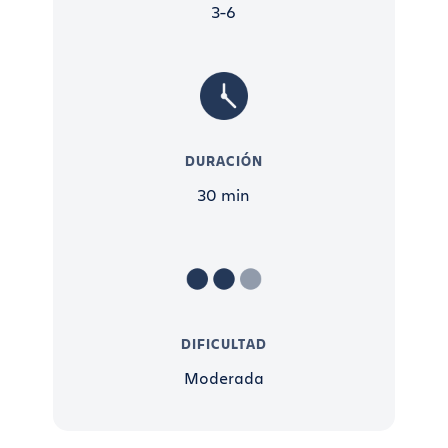
y la forma en que interactuarán los clientes con
3-6
él: ese es el objetivo de la prueba integral.
Seguidamente, la iteran a lo largo de todo el
proyecto, reciben feedback y le confieren una
mayor fidelidad.
¿QUIÉN DEBE PARTICIPAR?
DURACIÓN
El impulsor de esta estrategia debe ser el
30 min
propietario a tiempo completo, y los miembros
más importantes del equipo deben participar en
la creación de la demo según sea preciso.
Si hacéis sesiones de demo de forma periódica, no
hace falta que el patrocinador ejecutivo asista a
DIFICULTAD
todas y cada una de ellas. Pídele que esté
presente en la primera o en un par de ellas y,
Moderada
posteriormente, solo en los hitos más
importantes que se vayan consiguiendo a medida