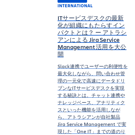
INTERNATIONAL
ITサービスデスクの最新
化が組織にもたらすイン
パクトとは？ ー アトラシ
アンによる Jira Service
Management 活用を大公
開
Slack連携でユーザーの利便性を
最大化しながら、問い合わせ管
理の一元化で高速にデータドリ
ブンなITサービスデスクを実現
する秘訣とは。チャット連携や
ナレッジベース、アナリティク
スといった機能を活用しなが
ら、アトラシアンが自社製品
Jira Service Management で実
現した「One IT」までの道のり