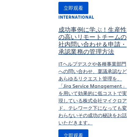
立即观看
INTERNATIONAL
成功事例に学ぶ！生産性
の高いリモートチームの
社内問い合わせ＆申請・
承認業務の管理方法
ITヘルプデスクや各種事業部門
への問い合わせ、稟議承認など
あらゆるリクエスト管理を、
「Jira Service Management」
を用いて効果的に低コストで実
現している株式会社マイクロア
ド。テレワーク下になっても変
わらないその成功の秘訣をお話
いただきます。
立即观看