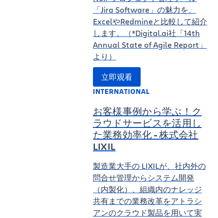
「Jira Software」の魅力を、
ExcelやRedmineと比較して紹介
します。（*Digital.ai社「14th
Annual State of Agile Report」
より）
立即观看
INTERNATIONAL
お客様事例から学ぶ！ク
ラウドサービスを活用し
た業務効率化 - 株式会社
LIXIL
製造業大手の LIXILが、社内外の
問合せ管理からシステム開発
（内製化）、組織内のナレッジ
共有までの業務改革をアトラシ
アンのクラウド製品を用いて実