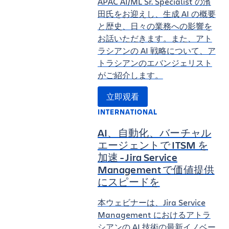
APAC AI/ML Sr. Specialist の濱
田氏をお迎えし、生成 AI の概要
と歴史、日々の業務への影響を
お話いただきます。また、アト
ラシアンの AI 戦略について、ア
トラシアンのエバンジェリスト
がご紹介します。
立即观看
INTERNATIONAL
AI、自動化、バーチャル
エージェントで ITSM を
加速 - Jira Service
Management で価値提供
にスピードを
本ウェビナーは、Jira Service
Management におけるアトラ
シアンの AI 技術の最新イノベー