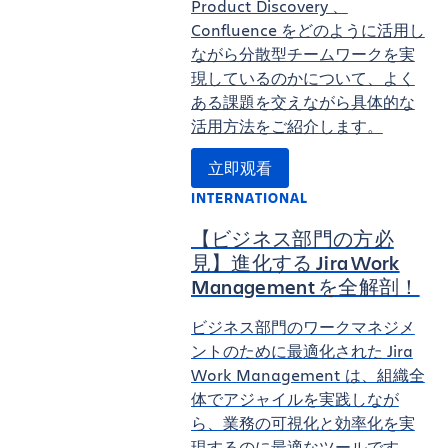
Product Discovery 、
Confluence をどのように活用し
ながら分散型チームワークを実
現しているのかについて、よく
ある課題を交えながら具体的な
活用方法をご紹介します。
立即观看
INTERNATIONAL
【ビジネス部門の方必
見】進化する Jira Work
Management を全解剖！
ビジネス部門のワークマネジメ
ントのために最適化された Jira
Work Management は、組織全
体でアジャイルを実践しなが
ら、業務の可視化と効率化を実
現するのに最適なツールです。