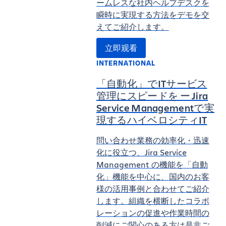
ームレスな社内ヘルプデスクを
瞬時に実現する方法をデモを交
えてご紹介します。
立即观看
INTERNATIONAL
「自動化」でITサービス
管理にスピードを ー Jira
Service Managementで実
現するハイベロシティIT
問い合わせ業務の効率化・迅速
化に役立つ、Jira Service
Management の機能を「自動
化」機能を中心に、国内のお客
様の活用事例と合わせてご紹介
します。組織を横断したコラボ
レーションの促進や作業時間の
削減にご関心のある方は是非ご