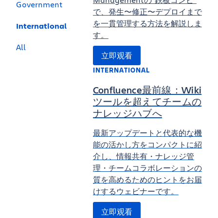
Government
で、発生〜修正〜デプロイまで
を一貫管理する方法を解説しま
International
す。
All
立即观看
INTERNATIONAL
Confluence最前線：Wiki
ツールを超えてチームの
ナレッジハブへ
最新アップデートと代表的な機
能の活かし方をコンパクトに紹
介し、情報共有・ナレッジ管
理・チームコラボレーションの
質を高めるためのヒントをお届
けするウェビナーです。
立即观看