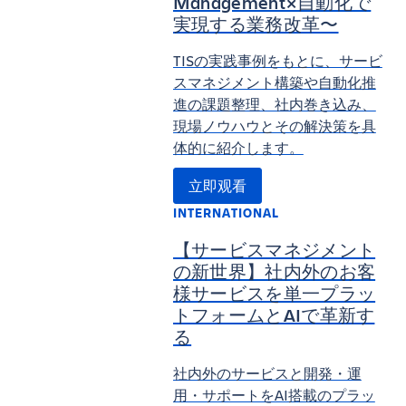
Management×⾃動化で
実現する業務改⾰〜
TISの実践事例をもとに、サービ
スマネジメント構築や自動化推
進の課題整理、社内巻き込み、
現場ノウハウとその解決策を具
体的に紹介します。
立即观看
INTERNATIONAL
【サービスマネジメント
の新世界】社内外のお客
様サービスを単一プラッ
トフォームとAIで革新す
る
社内外のサービスと開発・運
用・サポートをAI搭載のプラッ