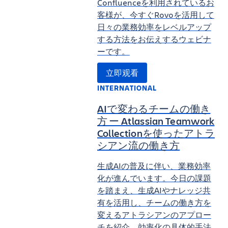
Confluenceを利用されているお
客様が、今すぐRovoを活用して
日々の業務効率をレベルアップ
する方法をお伝えするウェビナ
ーです。
立即观看
INTERNATIONAL
AIで変わるチームの働き
方 ー Atlassian Teamwork
Collectionを使ったアトラ
シアン流の働き方
生成AIの普及に伴い、業務効率
化が進んでいます。今日の課題
を踏まえ、生成AIやナレッジ共
有を活用し、チームの働き方を
変えるアトラシアンのアプロー
チを紹介。効率化の具体的手法