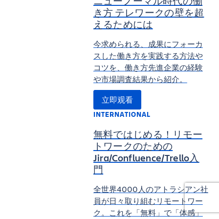
ニューノーマル時代の働
き方 テレワークの壁を超
えるためには
今求められる、成果にフォーカ
スした働き方を実践する方法や
コツを、働き方先進企業の経験
や市場調査結果から紹介。
立即观看
INTERNATIONAL
無料ではじめる！リモー
トワークのための
Jira/Confluence/Trello入
門
全世界4000人のアトラシアン社
員が日々取り組むリモートワー
ク。これを「無料」で「体感」