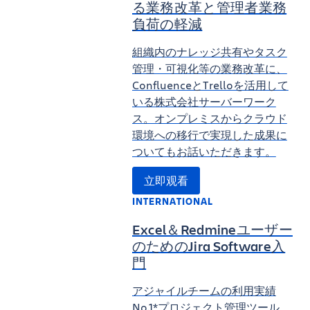
る業務改革と管理者業務
負荷の軽減
組織内のナレッジ共有やタスク
管理・可視化等の業務改革に、
ConfluenceとTrelloを活用して
いる株式会社サーバーワーク
ス。オンプレミスからクラウド
環境への移行で実現した成果に
ついてもお話いただきます。
立即观看
INTERNATIONAL
Excel＆Redmineユーザー
のためのJira Software入
門
アジャイルチームの利用実績
No.1*プロジェクト管理ツール