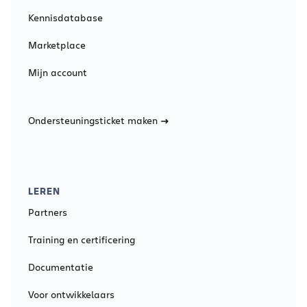
Kennisdatabase
1001-2500
USD 4.75
Marketplace
2.501-10.000
USD 4.20
Mijn account
Meer dan 10.001
USD 3.70
Ondersteuningsticket maken
Opsgenie Enterprise Maandelijkse cloudprijzen
Aantal gebruikers
Maandelijkse prijs per gebruiker
LEREN
Partners
1-25
USD 38.50
Training en certificering
26-50
USD 30.80
Documentatie
50-100
USD 28.60
Voor ontwikkelaars