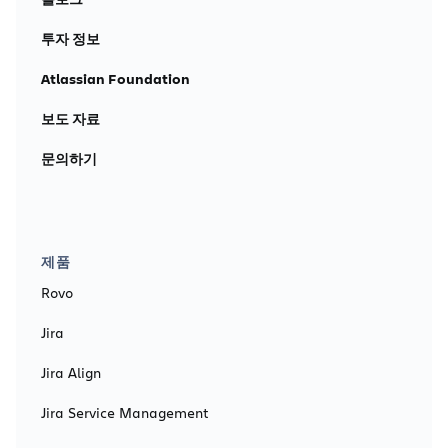
투자 정보
Atlassian Foundation
보도 자료
문의하기
제품
Rovo
Jira
Jira Align
Jira Service Management