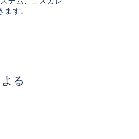
知システム、エスカレ
きます。
合による