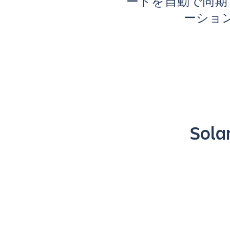
ートを自動で同期し
ーショ
Sol