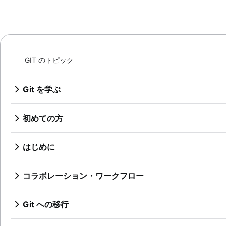
GIT のトピック
Git を学ぶ
Git コマンド
Bitbucket Cloud での Git の使用方法につい
初めての方
Bitbucket Cloudでコードレビューについて学習す
Git チュートリアル - バージョン管理とは
Bitbucket Cloud でのブランチの使用方法
ソースコード管理
はじめに
Bitbucket Cloud で変更を元に戻す方法
Git とは
リポジトリのセットアップ
組織に Git が適している理由
概要
コラボレーション・ワークフロー
Git チュートリアル - Gitをインストールする
変更の保存（git add）
git init
Git SSH
同期する（git remote）
概要
リポジトリの検査
Git チュートリアル - git clone
Git アーカイブ
概要
Git への移行
git commit
プルリクエストを実行する
git config
概要
GitOps
git fetch
SVN から Git への移行を準備する
変更点のやり直し
git diff
ブランチを使用する（git branch）
git alias
git tag