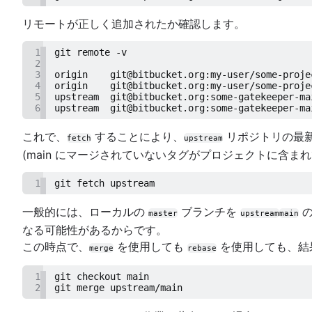
Git bash
「ドットファイル」を保存する方法
リモートが正しく追加されたか確認します。
Git のチェリーピック
1
git remote -v
GitK
2
git-show
3
origin    git@bitbucket.org:my-user/some-proje
4
origin    git@bitbucket.org:my-user/some-proje
5
upstream  git@bitbucket.org:some-gatekeeper-ma
6
upstream  git@bitbucket.org:some-gatekeeper-ma
これで、
することにより、
リポジトリの最
fetch
upstream
(main にマージされていないタグがプロジェクトに含まれている場
1
git fetch upstream
一般的には、ローカルの
ブランチを
の
master
upstream
main
なる可能性があるからです。
この時点で、
を使用しても
を使用しても、結
merge
rebase
1
git checkout main
2
git merge upstream/main