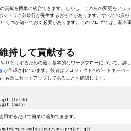
を好むオールラウンドなハッカーです。Git、開発ワークフロー、コード コ
の貢献を簡単に統合できます。しかし、これらの変更をアップ
ンスティゲーターの役割を担っています。それ以前は、ソフトウェア チ
リポジトリに分岐行が発生するおそれがあります。すべての貢
Nicola の豆情報: 話すときに身振り手振りが多い (イタリア人なの
に関する原則をいくつか知っておく必要があります。このブログでは
状態を維持して貢献する
やりとりするための最も基本的なワークフローについて、詳
する
e
が作成されています。後者はプロジェクトのゲートキーパー
ッチ機能の紹介
も既にセットアップしてあることを確認します。
in
どのようにして Git のブランチ モデルを選んだか
立つヒント
.git (fetch)
.git (push)
使用するだけで簡単に追加できます。
-gatekeeper-maintainer/some-project.git