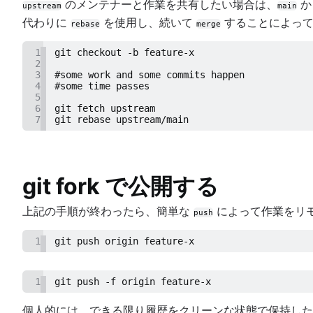
のメンテナーと作業を共有したい場合は、
か
upstream
main
代わりに
を使用し、続いて
することによっ
rebase
merge
1
git checkout -b feature-x
2
3
#some work and some commits happen
4
#some time passes
5
6
git fetch upstream
7
git rebase upstream/main
git fork で公開する
上記の手順が終わったら、簡単な
によって作業をリモ
push
1
git push origin feature-x
1
git push -f origin feature-x
個人的には、できる限り履歴をクリーンな状態で保持した