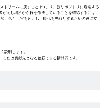
ラボレーションのほか、最近では Docker についても執筆や講演
ストリームに戻すこと (つまり、親リポジトリに返送する
ームのリーダー、地理空間データのクラウド ソーシング アプリ構
献者が同じ場所から行を作成していることを確認するには、
で)。アムステルダムに住んでいて、愛車はドゥカティ。
、基本事項、落とし穴を紹介し、時代を先取りするための役に立
しく説明します。
、または貢献先となる信頼できる情報源です。