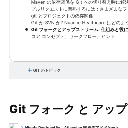
競合をマージする
Git と Perforce で作業: 統合ワークフロー
git reflog
Maven の依存関係を Git への切り替え時に解
Gitflow ワークフロー
git rm
Git LFSとは
同期
高度な Git ログ
複数の戦略をマージする
履歴とともに Git リポジトリを移動する方法
プルリクエストに習熟するには：さまざまなフ
フォーク型ワークフロー
git gc
共有
Git フック
git とプロジェクトの依存関係
Git prune
移行
Ref と Reflog
Git か SVN か? Nuance Healthcare
Git bash
Git サブモジュール
Git フォークとアップストリーム: 仕組みと役
「ドットファイル」を保存する方法
Git subtree
コア コンセプト、ワークフロー、ヒント
Git のチェリーピック
Git の大規模リポジトリ
GitK
Git LFSとは
git-show
git gc
Git prune
Git bash
GIT のトピック
「ドットファイル」を保存する方法
Git のチェリーピック
Git を学ぶ
GitK
Git コマンド
git-show
Bitbucket Cloud での Git の使用方法につ
初めての方
Git フォーク と 
Bitbucket Cloudでコードレビューについて学習
Git チュートリアル - バージョン管理とは
Bitbucket Cloud でのブランチの使用方法
ソースコード管理
はじめに
Bitbucket Cloud で変更を元に戻す方法
Git とは
Nicola Paolucci 氏、Atlassian 開発者アドボケート