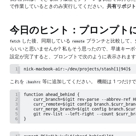
で作業しているときのみ実行してください。
共有リポジト
今日のヒント：プロンプトに 
した後、同期している
ブランチと比較して、
fetch
remote
らいいと思いませんか? 私もそう思ったので、早速キー
設定が完了すると、プロンプトで次のように表示されます
1
nick-macbook-air:~/dev/projects/stash[1|94]$
これを
等に追加してください。 機能は 1 つだけ
.bashrc
1
function ahead_behind {
2
    curr_branch=$(git rev-parse --abbrev-ref H
3
    curr_remote=$(git config branch.$curr_bran
4
    curr_merge_branch=$(git config branch.$cur
5
    git rev-list --left-right --count $curr_br
6
}