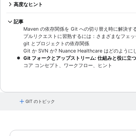
Git チートシート
Git のプッシュ
git stash
概要
SVN から Git への移行
高度なヒント
概要
履歴の書き換え
git blame
ワークフローの比較
git pull
.gitignore
git clean
概要
概要
Git checkout
Perforce から Git に移行する理由
概要
概要
Git revert
準備
マージとリベース
Git merge
Perforce から Git へ移行する
Git rebase
記事
フィーチャー ブランチ ワークフロー
Git のリセット
変換
リセット、チェックアウト、取り消し
競合をマージする
Git と Perforce で作業: 統合ワークフロー
git reflog
Maven の依存関係を Git への切り替え時に解決す
Gitflow ワークフロー
git rm
同期
高度な Git ログ
複数の戦略をマージする
履歴とともに Git リポジトリを移動する方法
プルリクエストに習熟するには：さまざまなフェッ
フォーク型ワークフロー
共有
Git フック
git とプロジェクトの依存関係
移行
Ref と Reflog
Git か SVN か? Nuance Healthcare はど
Git サブモジュール
Git フォークとアップストリーム: 仕組みと役に立
Git subtree
コア コンセプト、ワークフロー、ヒント
Git の大規模リポジトリ
Git LFSとは
git gc
Git prune
Git bash
GIT のトピック
「ドットファイル」を保存する方法
Git のチェリーピック
Git を学ぶ
GitK
Git コマンド
git-show
Bitbucket Cloud での Git の使用方法について