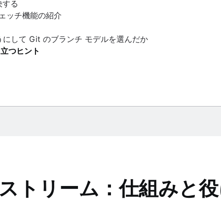
決する
ェッチ機能の紹介
 はどのようにして Git のブランチ モデルを選んだか
に立つヒント
いてのチュートリアルです。
アップストリーム：仕組みと
する