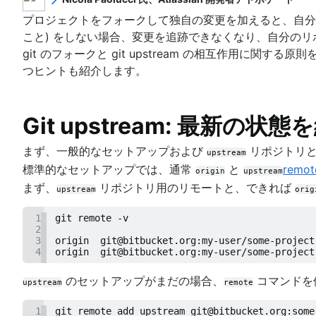
リポジトリのセットアップ
組織に Git が適している理由
Nicola は、最先端テクノロジーを探求し、教えること
概要
コラボレーション・ワークフロー
プロジェクトをフォークして独自の変更を加えると、自分
Git チュートリアル - Gitをインストールする
変更の保存（git add）
を行っています。現在はアトラシアンでデベロッパー イ
git init
こと) をしない場合、変更を追跡できなくなり、自分の
Git SSH
同期する（git remote）
概要
築、大規模な e コマース デプロイに携わっていました。
リポジトリの検査
Git チュートリアル - git clone
git のフォークと git upstream の相互作用
Git アーカイブ
概要
Git への移行
git commit
プルリクエストを実行する
git config
概要
つヒントも紹介します。
GitOps
git fetch
SVN から Git への移行を準備する
変更点のやり直し
git diff
ブランチを使用する（git branch）
git alias
git tag
Git チートシート
Git のプッシュ
git stash
概要
SVN から Git への移行
高度なヒント
概要
履歴の書き換え
git blame
ワークフローの比較
git pull
.gitignore
git clean
概要
概要
Git checkout
Perforce から Git に移行する理由
Git upstream: 最新の
概要
概要
Git revert
準備
マージとリベース
Git merge
Perforce から Git へ移行する
Git rebase
記事
フィーチャー ブランチ ワークフロー
Git のリセット
変換
リセット、チェックアウト、取り消し
まず、一般的なセットアップおよび
リポジトリと
競合をマージする
Git と Perforce で作業: 統合ワークフロー
git reflog
upstream
Maven の依存関係を Git への切り替え時に解決
Gitflow ワークフロー
git rm
同期
高度な Git ログ
複数の戦略をマージする
標準的なセットアップでは、通常
と
remot
履歴とともに Git リポジトリを移動する方法
origin
upstream
プルリクエストに習熟するには：さまざまなフェ
フォーク型ワークフロー
共有
Git フック
まず、
リポジトリ用のリモートと、できれば
git とプロジェクトの依存関係
upstream
orig
移行
Ref と Reflog
Git か SVN か? Nuance Healthcare は
Git サブモジュール
1
git remote -v
Git フォークとアップストリーム: 仕組みと役に
2
Git subtree
コア コンセプト、ワークフロー、ヒント
3
origin  git@bitbucket.org:my-user/some-project
Git の大規模リポジトリ
4
origin  git@bitbucket.org:my-user/some-project
Git LFSとは
のセットアップがまだの場合、
コマンドを
upstream
remote
git gc
Git prune
1
git remote add upstream git@bitbucket.org:some