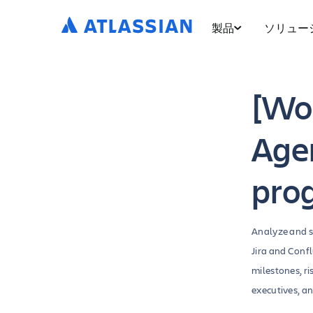
製品
ソリュー
[Wor
Agen
prog
Analyze and s
Jira and Confl
milestones, ri
executives, a