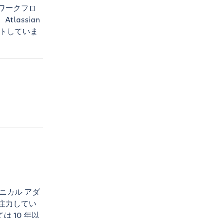
がワークフロ
lassian
ートしていま
クニカル アダ
に注力してい
 10 年以