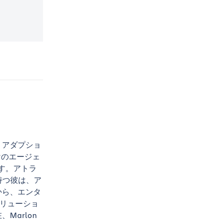
ル アダプショ
けのエージェ
ます。アトラ
持つ彼は、ア
から、エンタ
ソリューショ
Marlon