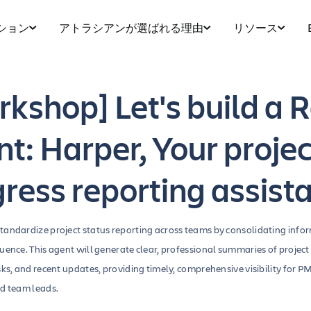
ション
アトラシアンが選ばれる理由
リソース
kshop] Let's build a 
t: Harper, Your projec
ress reporting assist
tandardize project status reporting across teams by consolidating info
uence. This agent will generate clear, professional summaries of project
sks, and recent updates, providing timely, comprehensive visibility for P
nd team leads.