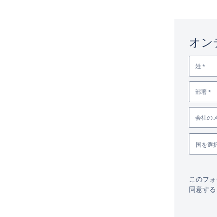
オン
姓 *
部署 *
会社のメ
国を選択
このフォ
同意する