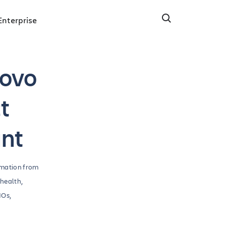
Enterprise
Rovo
t
ant
rmation from
 health,
MOs,