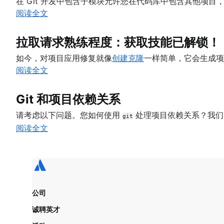
在 Git 开发中包含子模块允许您在代码库中包含其他项目，
Git 还是 SVN？Nuance Healthcare 如何选择 G
Git 子模块
阅读全文
Git Forks 和 Upstreams：操作方法和实用提示
git subtree
核心概念、工作流程和提示
Git 中的大型存储库
拉取请求熟练程度：获取技能已解锁！
Git LFS
如今，对项目应用修复就像
创建克隆
一样简单，它会生成项
git gc
阅读全文
Git prune
Git bash
如何存储点文件
Git 和项目依赖关系
Git Cherry Pick
请考虑以下问题。您如何使用
处理项目依赖关系？我们的
git
Gitk
阅读全文
Git-show
公司
诚聘英才