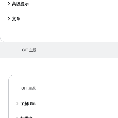
Git 速查表
git push
Git Stash
概述
从 SVN 迁移到 Git
高级提示
概述
重写历史记录
git blame
比较工作流
git pull
.gitignore
git clean
概述
概述
git checkout
从 Perforce 到 Git - 为什么迈出这一步
概述
概述
git revert
准备
合并与变基
git merge
从 Perforce 迁移到 Git
git rebase
文章
功能分支工作流
git reset
转换
重设、检验和还原
合并冲突项
使用 Git 和 Perforce：集成工作流程
git reflog
切换到 Git 时处理 Maven 依赖关系
Git 流工作流
git rm
同步
高级 Git 日志
合并策略
如何移动带历史记录的 Git 存储库
拉取请求熟练程度：获取技能已解锁！
创建新拷贝工作流
分享
Git 钩子
Git 和项目依赖关系
迁移
引用和引用日志
Git 还是 SVN？Nuance Healthcare 如何选择 Gi
Git 子模块
Git Forks 和 Upstreams：操作方法和实用提示
GIT 主题
git subtree
核心概念、工作流程和提示
Git 中的大型存储库
了解 Git
Git LFS
Git 命令
git gc
了解 Bitbucket Cloud 的 Git
Git prune
初学者
了解 Bitbucket Cloud 中的代码审查
Git bash
什么是版本控制
GIT 主题
了解 Bitbucket Cloud 的分支
如何存储点文件
源代码管理
入门
了解如何使用 Bitbucket Cloud 撤消更改
Git Cherry Pick
什么是 Git？
了解 Git
设置代码库
Gitk
为什么 Git 是贵组织的不二之选？
Git 命令
概述
协作工作流
Git-show
安装 Git
保存变更 (Git add)
了解 Bitbucket Cloud 的 Git
git init