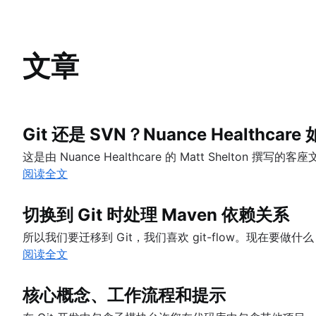
了解 Git
Gitk
Git LFS
Git 命令
Git-show
git gc
了解 Bitbucket Cloud 的 Git
Git prune
初学者
文章
了解 Bitbucket Cloud 中的代码审查
Git bash
什么是版本控制
了解 Bitbucket Cloud 的分支
如何存储点文件
源代码管理
入门
了解如何使用 Bitbucket Cloud 撤消更改
Git Cherry Pick
什么是 Git？
设置代码库
Gitk
为什么 Git 是贵组织的不二之选？
Git 还是 SVN？Nuance Healthca
概述
协作工作流
Git-show
安装 Git
保存变更 (Git add)
git init
Git SSH
同步 (Git remote)
这是由 Nuance Healthcare 的 Matt Shelto
概述
检查代码库
git clone
Git 归档
概述
迁移到 Git
阅读全文
git commit
创建拉取请求
git config
概述
GitOps
git fetch
从 SVN 到 Git - 为迁移做准备
撤消更改
git diff
使用分支 (Git branch)
git alias
Git tag
Git 速查表
git push
Git Stash
概述
切换到 Git 时处理 Maven 依赖关系
从 SVN 迁移到 Git
高级提示
概述
重写历史记录
git blame
比较工作流
git pull
.gitignore
git clean
概述
概述
git checkout
从 Perforce 到 Git - 为什么迈出这一步
概述
所以我们要迁移到 Git，我们喜欢 git-flow。现在要做
概述
git revert
准备
合并与变基
git merge
从 Perforce 迁移到 Git
git rebase
文章
阅读全文
功能分支工作流
git reset
转换
重设、检验和还原
合并冲突项
使用 Git 和 Perforce：集成工作流程
git reflog
切换到 Git 时处理 Maven 依赖关系
Git 流工作流
git rm
同步
高级 Git 日志
合并策略
如何移动带历史记录的 Git 存储库
拉取请求熟练程度：获取技能已解锁！
创建新拷贝工作流
核心概念、工作流程和提示
分享
Git 钩子
Git 和项目依赖关系
迁移
引用和引用日志