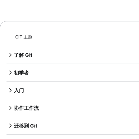
GIT 主题
了解 Git
Git 命令
了解 Bitbucket Cloud 的 Git
初学者
了解 Bitbucket Cloud 中的代码审查
什么是版本控制
了解 Bitbucket Cloud 的分支
源代码管理
入门
了解如何使用 Bitbucket Cloud 撤消更改
什么是 Git？
设置代码库
为什么 Git 是贵组织的不二之选？
概述
协作工作流
安装 Git
保存变更 (Git add)
git init
Git SSH
同步 (Git remote)
概述
检查代码库
git clone
Git 归档
概述
迁移到 Git
git commit
创建拉取请求
git config
概述
GitOps
git fetch
从 SVN 到 Git - 为迁移做准备
撤消更改
git diff
使用分支 (Git branch)
git alias
Git tag