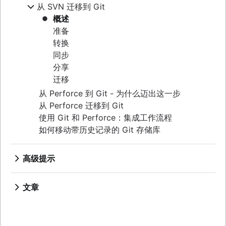
Git 速查表
git push
Git Stash
概述
从 SVN 迁移到 Git
概述
重写历史记录
git blame
比较工作流
git pull
.gitignore
git clean
概述
git checkout
概述
概述
git revert
准备
git merge
git rebase
功能分支工作流
git reset
转换
合并冲突项
git reflog
Git 流工作流
git rm
同步
合并策略
创建新拷贝工作流
分享
迁移
从 Perforce 到 Git - 为什么迈出这一步
从 Perforce 迁移到 Git
使用 Git 和 Perforce：集成工作流程
如何移动带历史记录的 Git 存储库
高级提示
概述
合并与变基
文章
重设、检验和还原
切换到 Git 时处理 Maven 依赖关系
高级 Git 日志
拉取请求熟练程度：获取技能已解锁！
Git 钩子
Git 和项目依赖关系