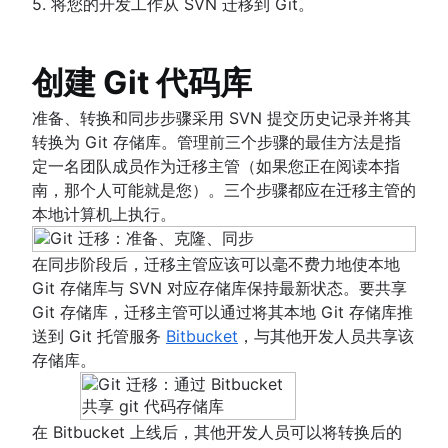
5. 将您的开发工作从 SVN 迁移到 Git。
从 SVN 迁移到 Git
概述
重写历史记录
git blame
比较工作流
git pull
.gitignore
git clean
概述
git checkout
概述
概述
git revert
准备
git merge
git rebase
功能分支工作流
git reset
创建 Git 代码库
转换
合并冲突项
git reflog
Git 流工作流
git rm
同步
合并策略
创建新拷贝工作流
准备、转换和同步步骤采用 SVN 提交历史记录并将其
分享
转换为 Git 存储库。管理前三个步骤的最佳方法是指
迁移
定一名团队成员作为迁移主管（如果您正在阅读本指
从 Perforce 到 Git - 为什么迈出这一步
南，那个人可能就是您）。三个步骤都应在迁移主管的
从 Perforce 迁移到 Git
本地计算机上执行。
使用 Git 和 Perforce：集成工作流程
如何移动带历史记录的 Git 存储库
在同步阶段后，迁移主管应该可以毫不费力地使本地
Git 存储库与 SVN 对应存储库保持最新状态。要共享
高级提示
Git 存储库，迁移主管可以通过将其本地 Git 存储库推
概述
送到 Git 托管服务
Bitbucket
，与其他开发人员共享该
合并与变基
存储库。
文章
重设、检验和还原
切换到 Git 时处理 Maven 依赖关系
高级 Git 日志
拉取请求熟练程度：获取技能已解锁！
Git 钩子
在 Bitbucket 上线后，其他开发人员可以将转换后的
Git 和项目依赖关系