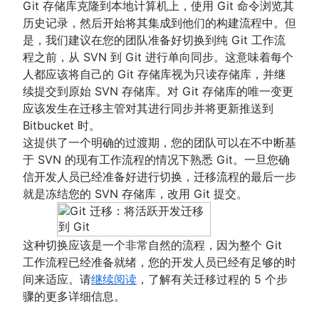
引用和引用日志
Git 存储库克隆到本地计算机上，使用 Git 命令浏览其
Git 还是 SVN？Nuance Healthcare 如何选择 Gi
Git 子模块
历史记录，然后开始将其集成到他们的构建流程中。但
模型
git subtree
是，我们建议在您的团队准备好切换到纯 Git 工作流
Git Forks 和 Upstreams：操作方法和实用提示
Git 中的大型存储库
程之前，从 SVN 到 Git 进行单向同步。这意味着每个
核心概念、工作流程和提示
Git LFS
人都应该将自己的 Git 存储库视为只读存储库，并继
git gc
续提交到原始 SVN 存储库。对 Git 存储库的唯一变更
Git prune
应该发生在迁移主管对其进行同步并将更新推送到
Git bash
Bitbucket 时。
如何存储点文件
这提供了一个明确的过渡期，您的团队可以在不中断基
Git Cherry Pick
于 SVN 的现有工作流程的情况下熟悉 Git。一旦您确
Gitk
信开发人员已经准备好进行切换，迁移流程的最后一步
Git-show
就是冻结您的 SVN 存储库，改用 Git 提交。
这种切换应该是一个非常自然的流程，因为整个 Git
工作流程已经准备就绪，您的开发人员已经有足够的时
间来适应。请
继续阅读
，了解有关迁移过程的 5 个步
骤的更多详细信息。