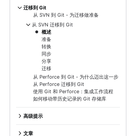
同步 (Git remote)
git reset
概述
转换
合并冲突项
git reflog
检查代码库
git clone
Git 归档
Git 流工作流
概述
迁移到 Git
git rm
git commit
创建拉取请求
同步
合并策略
git config
概述
GitOps
创建新拷贝工作流
git fetch
从 SVN 到 Git - 为迁移做准备
撤消更改
git diff
分享
使用分支 (Git branch)
git alias
Git tag
Git 速查表
git push
Git Stash
概述
迁移
从 SVN 迁移到 Git
概述
重写历史记录
git blame
比较工作流
git pull
.gitignore
git clean
概述
从 Perforce 到 Git - 为什么迈出这一步
git checkout
概述
概述
git revert
准备
从 Perforce 迁移到 Git
git merge
git rebase
功能分支工作流
git reset
转换
使用 Git 和 Perforce：集成工作流程
合并冲突项
git reflog
Git 流工作流
git rm
同步
如何移动带历史记录的 Git 存储库
合并策略
创建新拷贝工作流
分享
迁移
高级提示
从 Perforce 到 Git - 为什么迈出这一步
概述
从 Perforce 迁移到 Git
合并与变基
文章
使用 Git 和 Perforce：集成工作流程
重设、检验和还原
切换到 Git 时处理 Maven 依赖关系
如何移动带历史记录的 Git 存储库
高级 Git 日志
拉取请求熟练程度：获取技能已解锁！
Git 钩子
Git 和项目依赖关系
引用和引用日志
高级提示
Git 还是 SVN？Nuance Healthcare 如何选择 Git 分支
Git 子模块
概述
模型
git subtree
合并与变基
Git Forks 和 Upstreams：操作方法和实用提示
文章