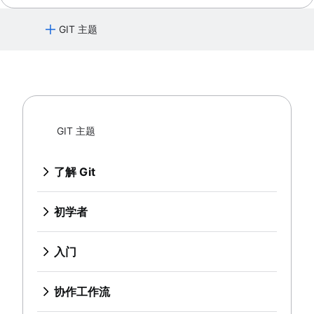
引用和引用日志
Git 还是 SVN？Nuance Healthcare 如何选择
Git 子模块
Git 分支模型
GIT 主题
git subtree
Git Forks 和 Upstreams：操作方法和实用提示
Git 中的大型存储库
核心概念、工作流程和提示
了解 Git
Git LFS
Git 命令
git gc
了解 Bitbucket Cloud 的 Git
Git prune
初学者
了解 Bitbucket Cloud 中的代码审查
Git bash
什么是版本控制
GIT 主题
了解 Bitbucket Cloud 的分支
如何存储点文件
源代码管理
入门
了解如何使用 Bitbucket Cloud 撤消更改
Git Cherry Pick
什么是 Git？
了解 Git
设置代码库
Gitk
为什么 Git 是贵组织的不二之选？
Git 命令
概述
协作工作流
Git-show
安装 Git
保存变更 (Git add)
了解 Bitbucket Cloud 的 Git
git init
Git SSH
初学者
同步 (Git remote)
概述
了解 Bitbucket Cloud 中的代码审查
检查代码库
git clone
Git 归档
什么是版本控制
概述
迁移到 Git
git commit
创建拉取请求
了解 Bitbucket Cloud 的分支
git config
概述
GitOps
源代码管理
git fetch
从 SVN 到 Git - 为迁移做准备
撤消更改
git diff
入门
使用分支 (Git branch)
了解如何使用 Bitbucket Cloud 撤消更
git alias
Git tag
Git 速查表
什么是 Git？
git push
Git Stash
概述
从 SVN 迁移到 Git
概述
改
重写历史记录
git blame
设置代码库
为什么 Git 是贵组织的不二之选？
比较工作流
git pull
.gitignore
git clean
概述
git checkout
概述
概述
协作工作流
安装 Git
概述
git revert
保存变更 (Git add)
准备
git merge
git rebase
git init
Git SSH
功能分支工作流