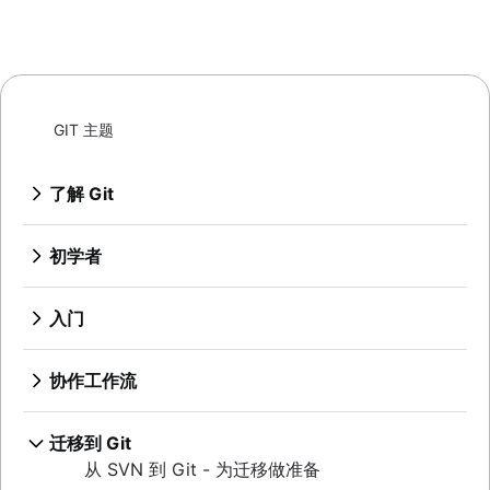
GIT 主题
了解 Git
Git 命令
了解 Bitbucket Cloud 的 Git
初学者
了解 Bitbucket Cloud 中的代码审查
什么是版本控制
了解 Bitbucket Cloud 的分支
源代码管理
入门
了解如何使用 Bitbucket Cloud 撤消更改
什么是 Git？
设置代码库
为什么 Git 是贵组织的不二之选？
概述
协作工作流
安装 Git
保存变更 (Git add)
git init
Git SSH
同步 (Git remote)
概述
检查代码库
git clone
Git 归档
概述
迁移到 Git
git commit
创建拉取请求
git config
概述
GitOps
git fetch
从 SVN 到 Git - 为迁移做准备
撤消更改
git diff
使用分支 (Git branch)
git alias
Git tag