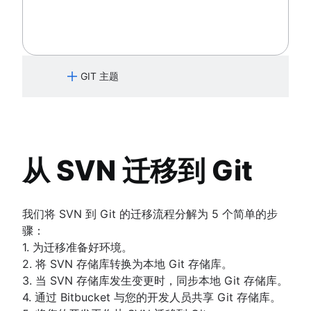
Git 中的大型存储库
重设、检验和还原
核心概念、工作流程和提示
切换到 Git 时处理 Maven 依赖关系
Git LFS
高级 Git 日志
拉取请求熟练程度：获取技能已解锁！
git gc
Git 钩子
Git 和项目依赖关系
Git prune
引用和引用日志
Git 还是 SVN？Nuance Healthcare 如
Git bash
Git 子模块
何选择 Git 分支模型
GIT 主题
如何存储点文件
git subtree
Git Forks 和 Upstreams：操作方法和
Git Cherry Pick
Git 中的大型存储库
实用提示
了解 Git
Gitk
Git LFS
核心概念、工作流程和提示
Git 命令
Git-show
git gc
了解 Bitbucket Cloud 的 Git
Git prune
初学者
从 SVN 迁移到 Git
了解 Bitbucket Cloud 中的代码审查
Git bash
什么是版本控制
了解 Bitbucket Cloud 的分支
如何存储点文件
源代码管理
入门
了解如何使用 Bitbucket Cloud 撤消更改
Git Cherry Pick
什么是 Git？
我们将 SVN 到 Git 的迁移流程分解为 5 个简单的步
设置代码库
Gitk
为什么 Git 是贵组织的不二之选？
骤：
概述
协作工作流
Git-show
安装 Git
保存变更 (Git add)
1. 为迁移准备好环境。
git init
Git SSH
同步 (Git remote)
概述
2. 将 SVN 存储库转换为本地 Git 存储库。
检查代码库
git clone
Git 归档
概述
迁移到 Git
git commit
创建拉取请求
3. 当 SVN 存储库发生变更时，同步本地 Git 存储库。
git config
概述
GitOps
git fetch
从 SVN 到 Git - 为迁移做准备
撤消更改
git diff
4. 通过 Bitbucket 与您的开发人员共享 Git 存储库。
使用分支 (Git branch)
git alias
Git tag
Git 速查表
git push
Git Stash
概述