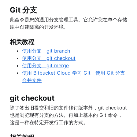
转换
重设、检验和还原
合并冲突项
使用 Git 和 Perforce：集成工作流程
git reflog
切换到 Git 时处理 Maven 依赖关系
Git 流工作流
git rm
Git 分支
同步
高级 Git 日志
合并策略
如何移动带历史记录的 Git 存储库
拉取请求熟练程度：获取技能已解锁！
创建新拷贝工作流
分享
Git 钩子
Git 和项目依赖关系
此命令是您的通用分支管理工具。它允许您在单个存储
迁移
引用和引用日志
Git 还是 SVN？Nuance Healthcare 如何选择 Gi
库中创建隔离的开发环境。
Git 子模块
模型
git subtree
Git Forks 和 Upstreams：操作方法和实用提示
相关教程
Git 中的大型存储库
核心概念、工作流程和提示
使用分支：git branch
Git LFS
使用分支：git checkout
git gc
使用分支：git merge
Git prune
使用 Bitbucket Cloud 学习 Git：使用 Git 分支
Git bash
合并文件
如何存储点文件
Git Cherry Pick
git checkout
Gitk
Git-show
除了签出旧提交和旧的文件修订版本外，git checkout
也是浏览现有分支的方法。再加上基本的 Git 命令，
这是一种在特定开发行工作的方式。