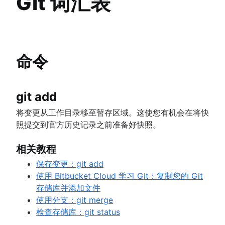
Git 词汇表
术语表
Git bash
了解 Bitbucket Cloud 的 Git
如何存储点文件
了解 Bitbucket Cloud 中的代码审查
Git Cherry Pick
了解 Bitbucket Cloud 的分支
Gitk
了解如何使用 Bitbucket Cloud 撤消更改
Git-show
命令
初学者
什么是版本控制
git add
源代码管理
入门
将变更从工作目录移至暂存区域。这使您有机会在将快
什么是 Git？
设置代码库
照提交到官方历史记录之前准备好快照。
为什么 Git 是贵组织的不二之选？
概述
协作工作流
安装 Git
保存变更 (Git add)
git init
相关教程
Git SSH
同步 (Git remote)
概述
检查代码库
git clone
Git 归档
概述
迁移到 Git
保存变更：git add
git commit
创建拉取请求
git config
概述
GitOps
git fetch
从 SVN 到 Git - 为迁移做准备
使用 Bitbucket Cloud 学习 Git：复制您的 Git
撤消更改
git diff
使用分支 (Git branch)
git alias
Git tag
Git 速查表
git push
存储库并添加文件
Git Stash
概述
从 SVN 迁移到 Git
高级提示
概述
重写历史记录
git blame
比较工作流
git pull
使用分支：git merge
.gitignore
git clean
概述
概述
git checkout
从 Perforce 到 Git - 为什么迈出这一步
概述
概述
检查存储库：git status
git revert
准备
合并与变基
git merge
从 Perforce 迁移到 Git
git rebase
文章
功能分支工作流
git reset