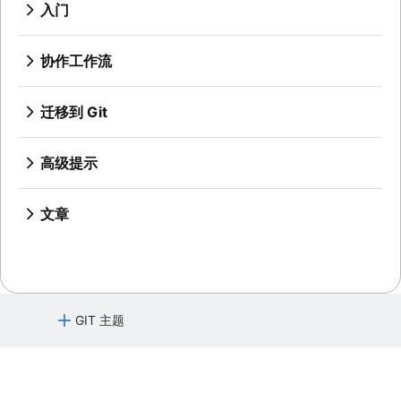
源代码管理
入门
什么是 Git？
设置代码库
为什么 Git 是贵组织的不二之选？
概述
协作工作流
安装 Git
保存变更 (Git add)
git init
Git SSH
同步 (Git remote)
概述
检查代码库
git clone
Git 归档
概述
迁移到 Git
git commit
创建拉取请求
git config
概述
GitOps
git fetch
从 SVN 到 Git - 为迁移做准备
撤消更改
git diff
使用分支 (Git branch)
git alias
Git tag
Git 速查表
git push
Git Stash
概述
从 SVN 迁移到 Git
高级提示
概述
重写历史记录
git blame
比较工作流
git pull
.gitignore
git clean
概述
概述
git checkout
从 Perforce 到 Git - 为什么迈出这一步
概述
概述
git revert
准备
合并与变基
git merge
从 Perforce 迁移到 Git
git rebase
文章
功能分支工作流
git reset
转换
重设、检验和还原
合并冲突项
使用 Git 和 Perforce：集成工作流程
git reflog
切换到 Git 时处理 Maven 依赖关系
Git 流工作流
git rm
同步
高级 Git 日志
合并策略
如何移动带历史记录的 Git 存储库
拉取请求熟练程度：获取技能已解锁！
创建新拷贝工作流
分享
Git 钩子
Git 和项目依赖关系
迁移
引用和引用日志
Git 还是 SVN？Nuance Healthcare 如何选择
Git 子模块
Git 分支模型
GIT 主题
git subtree
Git Forks 和 Upstreams：操作方法和实用提示
Git 中的大型存储库
核心概念、工作流程和提示
了解 Git
Git LFS
Git 命令
git gc