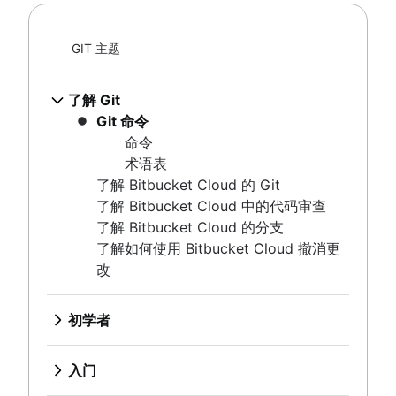
命令
Git prune
术语表
Git bash
GIT 主题
了解 Bitbucket Cloud 的 Git
如何存储点文件
了解 Bitbucket Cloud 中的代码审查
Git Cherry Pick
了解 Bitbucket Cloud 的分支
了解 Git
Gitk
了解如何使用 Bitbucket Cloud 撤消更改
Git 命令
Git-show
命令
术语表
初学者
了解 Bitbucket Cloud 的 Git
什么是版本控制
了解 Bitbucket Cloud 中的代码审查
源代码管理
入门
了解 Bitbucket Cloud 的分支
什么是 Git？
了解如何使用 Bitbucket Cloud 撤消更
设置代码库
为什么 Git 是贵组织的不二之选？
改
概述
协作工作流
安装 Git
保存变更 (Git add)
git init
Git SSH
同步 (Git remote)
概述
检查代码库
git clone
Git 归档
初学者
概述
迁移到 Git
git commit
创建拉取请求
git config
概述
GitOps
什么是版本控制
git fetch
从 SVN 到 Git - 为迁移做准备
撤消更改
git diff
使用分支 (Git branch)
git alias
Git tag
Git 速查表
源代码管理
git push
Git Stash
概述
入门
从 SVN 迁移到 Git
高级提示
概述
重写历史记录
git blame
什么是 Git？
比较工作流
git pull
.gitignore
git clean
概述
概述
git checkout