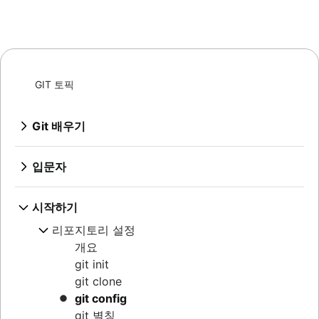
GIT 토픽
Git 배우기
Git 명령
Bitbucket Cloud에서 Git에 대해 알아보기
입문자
Bitbucket Cloud에서 코드 리뷰에 대해 알아보기
버전 제어란
Bitbucket Cloud로 브랜칭 알아보기
소스 코드 관리
시작하기
Bitbucket Cloud로 변경 사항을 실행 취소하는
Git이란
방법 알아보기
리포지토리 설정
Git이 조직에 필요한 이유
개요
Git 설치
git init
Git SSH
git clone
Git archive
git config
GitOps
git 별칭