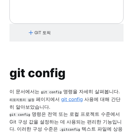
Git의 대규모 리포지토리
전환
재설정, 체크아웃, 되돌리기
충돌 병합하기
Perforce에서 Git으로 마이그레이션하
핵심 개념, 워크플로 및 팁
Git으로 전환할 때 Maven 종속성 다루
Gitflow 워크플로
Git LFS
동기화
고급 Git 로그
병합 전략
기
기
포킹 워크플로
Git gc
공유
Git Hooks
Git 및 Perforce로 작업하기: 통합 워크
풀리퀘스트 숙련도: 가져오기 기능 활용
Git prune
마이그레이션
참조 및 Reflog
플로
하기!
Git bash
Git submodules
기록이 있는 Git 리포지토리를 이동하는
Git 및 프로젝트 종속성
GIT 토픽
dot 파일 저장하는 방법
Git 하위 트리
방법
Git 또는 SVN? Nuance Healthcare가
Git Cherry Pick
Git의 대규모 리포지토리
Git 브랜칭 모델을 선택한 이유
Git 배우기
Gitk
Git LFS
Git 포크 및 업스트림: 방법 및 유용한 팁
Git 명령
Git-show
Git gc
핵심 개념, 워크플로 및 팁
Bitbucket Cloud에서 Git에 대해 알아보기
Git prune
입문자
git config
Bitbucket Cloud에서 코드 리뷰에 대해 알아보기
Git bash
버전 제어란
Bitbucket Cloud로 브랜칭 알아보기
dot 파일 저장하는 방법
소스 코드 관리
시작하기
Bitbucket Cloud로 변경 사항을 실행 취소하는 방
Git Cherry Pick
Git이란
이 문서에서는
명령을 자세히 살펴봅니다.
아보기
git config
리포지토리 설정
Gitk
Git이 조직에 필요한 이유
페이지에서
git config
사용에 대해 간단
개요
리포지토리 설정
Git-show
Git 설치
히 알아보았습니다.
git init
Git SSH
명령은 전역 또는 로컬 프로젝트 수준에서
git clone
git config
Git archive
Git 구성 값을 설정하는 데 사용되는 편리한 기능입니
git config
GitOps
다. 이러한 구성 수준은
텍스트 파일에 상응
git 별칭
.gitconfig
Git 치트 시트