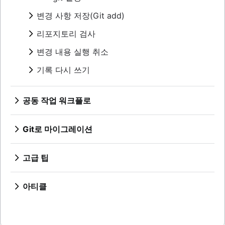
Git 치트 시트
변경 사항 저장(Git add)
개요
리포지토리 검사
Git 커밋
개요
변경 내용 실행 취소
git diff
git tag
git stash
개요
기록 다시 쓰기
git blame
.gitignore
git clean
개요
git revert
git rebase
git reset
공동 작업 워크플로
git reflog
git rm
동기화(git remote)
개요
Git로 마이그레이션
풀 리퀘스트 만들기
git fetch
SVN에서 Git까지, 마이그레이션 준비
브랜치 사용(Git branch)
Git 푸시
SVN에서 Git으로 마이그레이션
고급 팁
개요
워크플로우 비교
git pull
개요
개요
Git 체크아웃
Perforce부터 Git까지 - 변화를 만드는 이유
개요
준비
병합과 기준 재지정(rebase) 비교
Git 병합
Perforce에서 Git으로 마이그레이션하기
아티클
기능 브랜치 워크플로
전환
재설정, 체크아웃, 되돌리기
충돌 병합하기
Git 및 Perforce로 작업하기: 통합 워크플로
Git으로 전환할 때 Maven 종속성 다루기
Gitflow 워크플로
동기화
고급 Git 로그
병합 전략
기록이 있는 Git 리포지토리를 이동하는 방법
풀리퀘스트 숙련도: 가져오기 기능 활용하기!
포킹 워크플로
공유
Git Hooks
Git 및 프로젝트 종속성