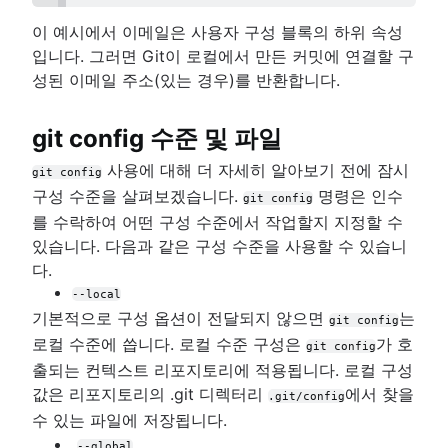
마이그레이션
참조 및 Reflog
Git 또는 SVN? Nuance Healthcare가 Git 브랜
Git submodules
이 예시에서 이메일은 사용자 구성 블록의 하위 속성
을 선택한 이유
Git 하위 트리
입니다. 그러면 Git이 로컬에서 만든 커밋에 연결할 구
Git 포크 및 업스트림: 방법 및 유용한 팁
Git의 대규모 리포지토리
성된 이메일 주소(있는 경우)를 반환합니다.
핵심 개념, 워크플로 및 팁
Git LFS
Git gc
git config 수준 및 파일
Git prune
Git bash
사용에 대해 더 자세히 알아보기 전에 잠시
git config
dot 파일 저장하는 방법
구성 수준을 살펴보겠습니다.
명령은 인수
git config
Git Cherry Pick
를 수락하여 어떤 구성 수준에서 작업할지 지정할 수
Gitk
있습니다. 다음과 같은 구성 수준을 사용할 수 있습니
Git-show
다.
--local
기본적으로 구성 옵션이 전달되지 않으면
는
git config
로컬 수준에 씁니다. 로컬 수준 구성은
가 호
git config
출되는 컨텍스트 리포지토리에 적용됩니다. 로컬 구성
값은 리포지토리의 .git 디렉터리
에서 찾을
.git/config
수 있는 파일에 저장됩니다.
--global