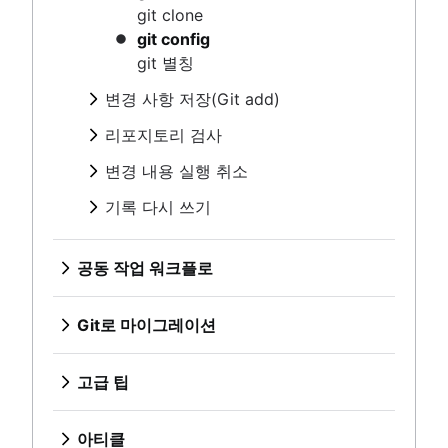
Git 커밋
개요
git clone
Git archive
변경 내용 실행 취소
git diff
git tag
git config
GitOps
git stash
개요
기록 다시 쓰기
git blame
git 별칭
Git 치트 시트
.gitignore
git clean
개요
git revert
변경 사항 저장(Git add)
git rebase
git reset
공동 작업 워크플로
개요
git reflog
리포지토리 검사
git rm
Git 커밋
동기화(git remote)
개요
변경 내용 실행 취소
git diff
개요
Git로 마이그레이션
풀 리퀘스트 만들기
git tag
git stash
개요
git fetch
SVN에서 Git까지, 마이그레이션 준비
기록 다시 쓰기
git blame
브랜치 사용(Git branch)
.gitignore
git clean
Git 푸시
개요
SVN에서 Git으로 마이그레이션
고급 팁
개요
git revert
워크플로우 비교
git pull
git rebase
개요
개요
Git 체크아웃
Perforce부터 Git까지 - 변화를 만드는 이유
git reset
공동 작업 워크플로
개요
git reflog
준비
병합과 기준 재지정(rebase) 비교
Git 병합
Perforce에서 Git으로 마이그레이션하기
git rm
아티클
기능 브랜치 워크플로
동기화(git remote)
전환
재설정, 체크아웃, 되돌리기
충돌 병합하기
Git 및 Perforce로 작업하기: 통합 워크플로
Git으로 전환할 때 Maven 종속성 다루기
Gitflow 워크플로
개요
Git로 마이그레이션
풀 리퀘스트 만들기
동기화
고급 Git 로그
병합 전략
기록이 있는 Git 리포지토리를 이동하는 방법
풀리퀘스트 숙련도: 가져오기 기능 활용하기!
포킹 워크플로
git fetch
SVN에서 Git까지, 마이그레이션 준비
공유
Git Hooks
브랜치 사용(Git branch)
Git 및 프로젝트 종속성
Git 푸시
마이그레이션
참조 및 Reflog
SVN에서 Git으로 마이그레이션
고급 팁
개요
Git 또는 SVN? Nuance Healthcare가 Git 브랜칭 모델
워크플로우 비교
git pull
Git submodules
개요
개요
Git 체크아웃
Perforce부터 Git까지 - 변화를 만드는
을 선택한 이유
개요
Git 하위 트리
준비
병합과 기준 재지정(rebase) 비교
Git 병합
이유
Git 포크 및 업스트림: 방법 및 유용한 팁
아티클
기능 브랜치 워크플로