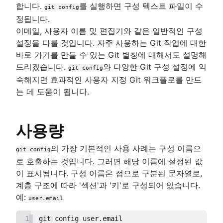
합니다.
를 실행하면 구성 텍스트 파일이 수
git config
변경 사항 저장(Git add)
정됩니다.
개요
리포지토리 검사
이메일, 사용자 이름 및 편집기와 같은 일반적인 구성
Git 커밋
개요
설정을 다룰 것입니다. 자주 사용하는 Git 작업에 대한
변경 내용 실행 취소
git diff
git tag
바로 가기를 만들 수 있는 Git 별칭에 대해서도 설명해
git stash
개요
기록 다시 쓰기
git blame
드리겠습니다.
와 다양한 Git 구성 설정에 익
git config
.gitignore
git clean
개요
숙해지면 효과적인 사용자 지정 Git 워크플로를 만드
git revert
git rebase
는 데 도움이 됩니다.
git reset
공동 작업 워크플로
git reflog
git rm
동기화(git remote)
개요
Git로 마이그레이션
풀 리퀘스트 만들기
사용량
git fetch
SVN에서 Git까지, 마이그레이션 준비
브랜치 사용(Git branch)
Git 푸시
의 가장 기본적인 사용 사례는 구성 이름으
git config
SVN에서 Git으로 마이그레이션
고급 팁
개요
워크플로우 비교
git pull
로 호출하는 것입니다. 그러면 해당 이름에 설정된 값
개요
개요
Git 체크아웃
Perforce부터 Git까지 - 변화를 만드는 이유
개요
이 표시됩니다. 구성 이름은 점으로 구분된 문자열로,
준비
병합과 기준 재지정(rebase) 비교
Git 병합
Perforce에서 Git으로 마이그레이션하기
아티클
기능 브랜치 워크플로
계층 구조에 따라 '섹션'과 '키'로 구성되어 있습니다.
전환
재설정, 체크아웃, 되돌리기
충돌 병합하기
Git 및 Perforce로 작업하기: 통합 워크플로
Git으로 전환할 때 Maven 종속성 다루기
Gitflow 워크플로
예:
동기화
user.email
고급 Git 로그
병합 전략
기록이 있는 Git 리포지토리를 이동하는 방법
풀리퀘스트 숙련도: 가져오기 기능 활용하기!
포킹 워크플로
공유
Git Hooks
Git 및 프로젝트 종속성
1
git config user.email