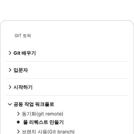
GIT 토픽
Git 배우기
Git 명령
Bitbucket Cloud에서 Git에 대해 알아보기
입문자
Bitbucket Cloud에서 코드 리뷰에 대해 알아보기
버전 제어란
Bitbucket Cloud로 브랜칭 알아보기
소스 코드 관리
시작하기
Bitbucket Cloud로 변경 사항을 실행 취소하는
Git이란
방법 알아보기
리포지토리 설정
Git이 조직에 필요한 이유
개요
공동 작업 워크플로
Git 설치
변경 사항 저장(Git add)
git init
Git SSH
동기화(git remote)
개요
리포지토리 검사
git clone
Git archive
개요
Git 커밋
풀 리퀘스트 만들기
git config
개요
GitOps
git fetch
변경 내용 실행 취소
git diff
브랜치 사용(Git branch)
git 별칭
git tag