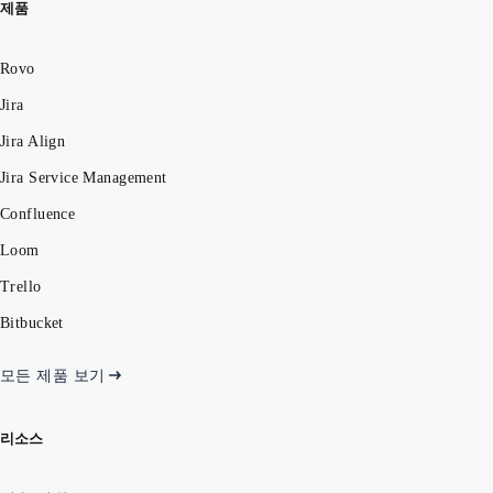
제품
Rovo
Jira
Jira Align
Jira Service Management
Confluence
Loom
Trello
Bitbucket
모든 제품 보기
리소스