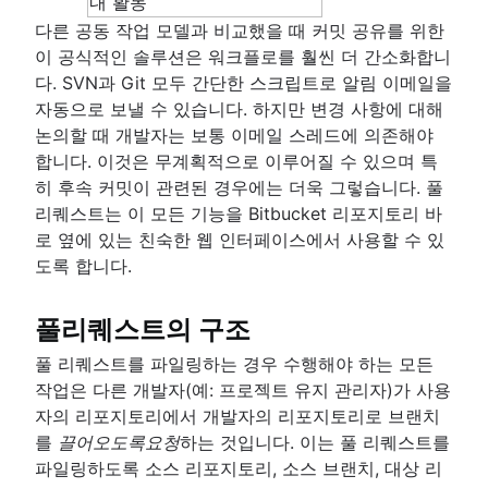
Git 포크 및 업스트림: 방법 및 유용한 팁
Git의 대규모 리포지토리
핵심 개념, 워크플로 및 팁
다른 공동 작업 모델과 비교했을 때 커밋 공유를 위한
Git LFS
이 공식적인 솔루션은 워크플로를 훨씬 더 간소화합니
Git gc
다. SVN과 Git 모두 간단한 스크립트로 알림 이메일을
Git prune
자동으로 보낼 수 있습니다. 하지만 변경 사항에 대해
Git bash
논의할 때 개발자는 보통 이메일 스레드에 의존해야
dot 파일 저장하는 방법
합니다. 이것은 무계획적으로 이루어질 수 있으며 특
Git Cherry Pick
히 후속 커밋이 관련된 경우에는 더욱 그렇습니다. 풀
Gitk
리퀘스트는 이 모든 기능을 Bitbucket 리포지토리 바
Git-show
로 옆에 있는 친숙한 웹 인터페이스에서 사용할 수 있
도록 합니다.
풀리퀘스트의 구조
풀 리퀘스트를 파일링하는 경우 수행해야 하는 모든
작업은 다른 개발자(예: 프로젝트 유지 관리자)가 사용
자의 리포지토리에서 개발자의 리포지토리로 브랜치
를
끌어오도록
요청
하는 것입니다. 이는 풀 리퀘스트를
파일링하도록 소스 리포지토리, 소스 브랜치, 대상 리