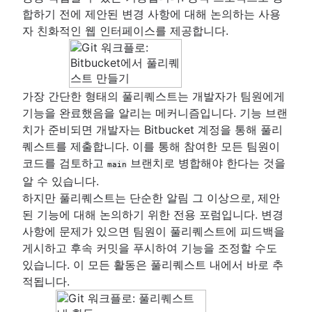
개요
공동 작업 워크플로
Git-show
Git 설치
변경 사항 저장(Git add)
합하기 전에 제안된 변경 사항에 대해 논의하는 사용
git init
Git SSH
동기화(git remote)
개요
자 친화적인 웹 인터페이스를 제공합니다.
리포지토리 검사
git clone
Git archive
개요
Git 커밋
풀 리퀘스트 만들기
git config
개요
GitOps
git fetch
변경 내용 실행 취소
git diff
브랜치 사용(Git branch)
git 별칭
git tag
Git 치트 시트
Git 푸시
git stash
개요
개요
기록 다시 쓰기
git blame
워크플로우 비교
git pull
.gitignore
git clean
가장 간단한 형태의 풀리퀘스트는 개발자가 팀원에게
Git 체크아웃
개요
개요
git revert
기능을 완료했음을 알리는 메커니즘입니다. 기능 브랜
Git 병합
git rebase
기능 브랜치 워크플로
git reset
치가 준비되면 개발자는 Bitbucket 계정을 통해 풀리
충돌 병합하기
Git로 마이그레이션
git reflog
Gitflow 워크플로
git rm
퀘스트를 제출합니다. 이를 통해 참여한 모든 팀원이
병합 전략
SVN에서 Git까지, 마이그레이션 준비
포킹 워크플로
코드를 검토하고
브랜치로 병합해야 한다는 것을
main
SVN에서 Git으로 마이그레이션
고급 팁
알 수 있습니다.
개요
개요
Perforce부터 Git까지 - 변화를 만드는 이유
하지만 풀리퀘스트는 단순한 알림 그 이상으로, 제안
준비
병합과 기준 재지정(rebase) 비교
Perforce에서 Git으로 마이그레이션하기
아티클
된 기능에 대해 논의하기 위한 전용 포럼입니다. 변경
전환
재설정, 체크아웃, 되돌리기
Git 및 Perforce로 작업하기: 통합 워크플로
Git으로 전환할 때 Maven 종속성 다루기
사항에 문제가 있으면 팀원이 풀리퀘스트에 피드백을
동기화
고급 Git 로그
기록이 있는 Git 리포지토리를 이동하는 방법
풀리퀘스트 숙련도: 가져오기 기능 활용하기!
게시하고 후속 커밋을 푸시하여 기능을 조정할 수도
공유
Git Hooks
Git 및 프로젝트 종속성
있습니다. 이 모든 활동은 풀리퀘스트 내에서 바로 추
마이그레이션
참조 및 Reflog
Git 또는 SVN? Nuance Healthcare가 Git 브랜
적됩니다.
Git submodules
을 선택한 이유
Git 하위 트리