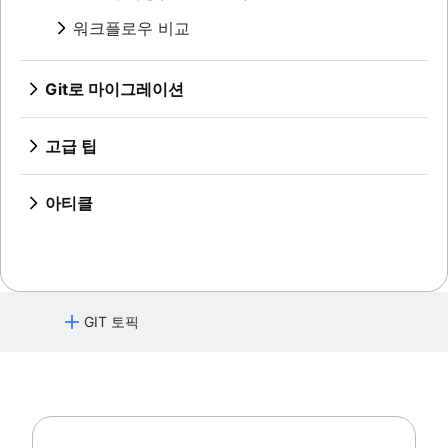
Git 치트 시트
Git 푸시
git stash
개요
개요
기록 다시 쓰기
git blame
워크플로우 비교
git pull
.gitignore
git clean
Git 체크아웃
개요
개요
git revert
Git 병합
git rebase
기능 브랜치 워크플로
git reset
충돌 병합하기
Git로 마이그레이션
git reflog
Gitflow 워크플로
git rm
병합 전략
SVN에서 Git까지, 마이그레이션 준비
포킹 워크플로
SVN에서 Git으로 마이그레이션
고급 팁
개요
개요
Perforce부터 Git까지 - 변화를 만드는 이유
준비
병합과 기준 재지정(rebase) 비교
Perforce에서 Git으로 마이그레이션하기
아티클
전환
재설정, 체크아웃, 되돌리기
Git 및 Perforce로 작업하기: 통합 워크플로
Git으로 전환할 때 Maven 종속성 다루기
동기화
고급 Git 로그
기록이 있는 Git 리포지토리를 이동하는 방법
풀리퀘스트 숙련도: 가져오기 기능 활용하기!
공유
Git Hooks
Git 및 프로젝트 종속성
마이그레이션
참조 및 Reflog
Git 또는 SVN? Nuance Healthcare가 Git 브랜
Git submodules
칭 모델을 선택한 이유
GIT 토픽
Git 하위 트리
Git 포크 및 업스트림: 방법 및 유용한 팁
Git의 대규모 리포지토리
핵심 개념, 워크플로 및 팁
Git 배우기
Git LFS
Git 명령
Git gc
Bitbucket Cloud에서 Git에 대해 알아보기
Git prune
입문자