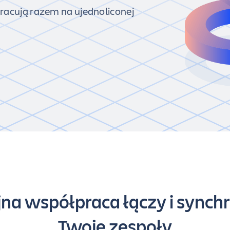
racują razem na ujednoliconej
jna współpraca łączy i synch
Twoje zespoły