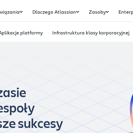
wiązania
Dlaczego Atlassian
Zasoby
Enterp
Aplikacje platformy
Infrastruktura klasy korporacyjnej
zasie
espoły
ze sukcesy