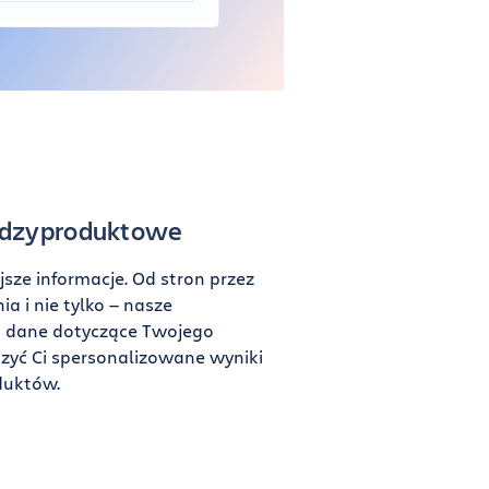
dzyproduktowe
sze informacje. Od stron przez
a i nie tylko — nasze
ą dane dotyczące Twojego
czyć Ci spersonalizowane wyniki
duktów.