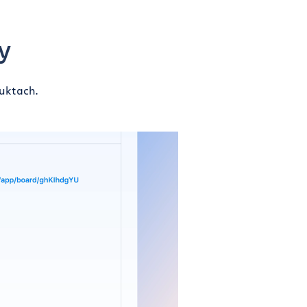
y
uktach.