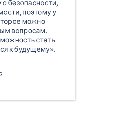
у о безопасности,
ости, поэтому у
оторое можно
ным вопросам.
зможность стать
ся к будущему».
G