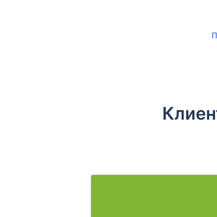
П
Клиен