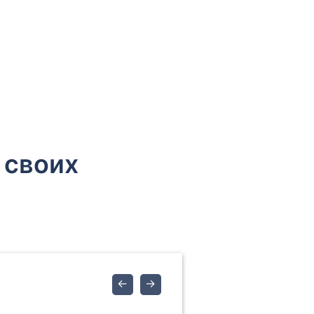
 своих
←
→