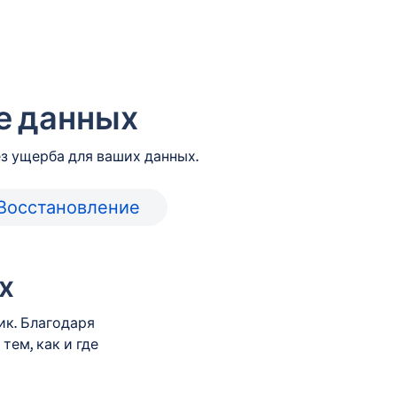
е данных
з ущерба для ваших данных.
Восстановление
х
к. Благодаря
ем, как и где