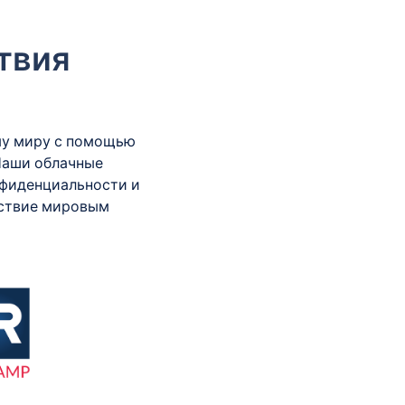
твия
му миру с помощью
Наши облачные
нфиденциальности и
тствие мировым