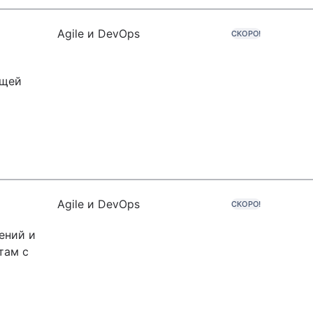
Agile и DevOps
СКОРО!
ющей
х
Agile и DevOps
СКОРО!
ений и
там с