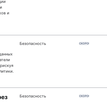
ции
и
ков и
Безопасность
СКОРО!
данных
атели
 рискуя
литики.
рез
Безопасность
СКОРО!