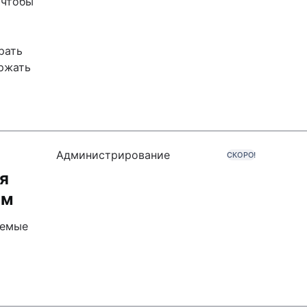
 чтобы
рать
ержать
Администрирование
СКОРО!
я
ым
аемые