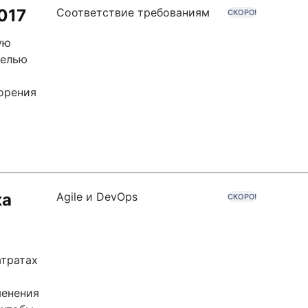
017
Соответствие требованиям
СКОРО!
ую
целью
орения
ка
Agile и DevOps
СКОРО!
атратах
менения