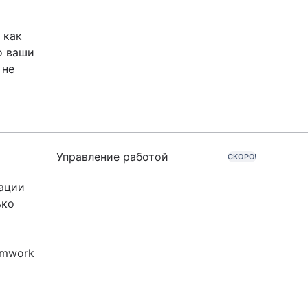
 как
о ваши
 не
Управление работой
СКОРО!
зации
ько
amwork