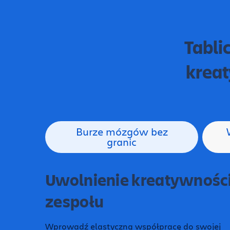
Tabli
kreat
Burze mózgów bez
granic
Uwolnienie kreatywnośc
zespołu
Wprowadź elastyczną współpracę do swojej