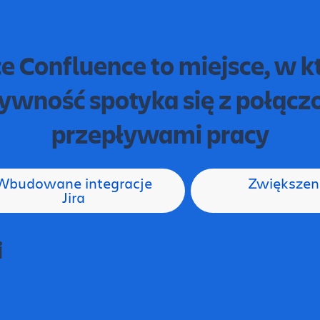
ce Confluence to miejsce, w 
ywność spotyka się z połąc
przepływami pracy
Wbudowane integracje
Zwiększeni
Jira
i