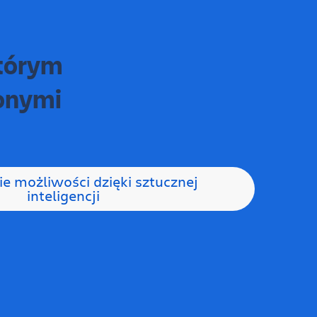
którym
zonymi
e możliwości dzięki sztucznej
inteligencji