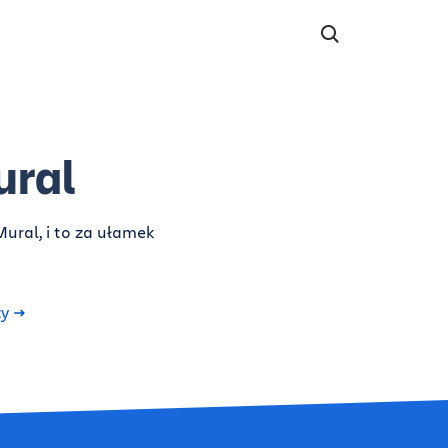
ural
Mural, i to za ułamek
ży