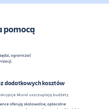
za pomocą
zędzi, ograniczać
izacji.
bez dodatkowych kosztów
skrypcje Mural uszczuplają budżety
uence oferują skalowalne, opłacalne