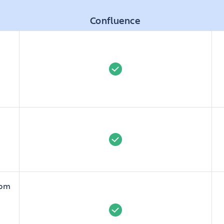
Confluence
łom