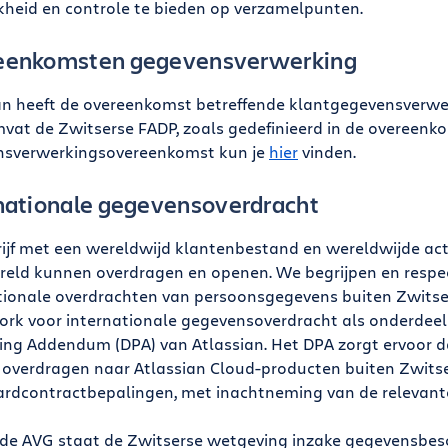
jkheid en controle te bieden op verzamelpunten.
eenkomsten gegevensverwerking
an heeft de overeenkomst betreffende klantgegevensverw
vat de Zwitserse FADP, zoals gedefinieerd in de overeenko
nsverwerkingsovereenkomst kun je
hier
vinden.
nationale gegevensoverdracht
rijf met een wereldwijd klantenbestand en wereldwijde act
reld kunnen overdragen en openen. We begrijpen en respec
tionale overdrachten van persoonsgegevens buiten Zwitse
rk voor internationale gegevensoverdracht als onderdeel
ing Addendum (DPA) van Atlassian. Het DPA zorgt ervoor 
overdragen naar Atlassian Cloud-producten buiten Zwitse
rdcontractbepalingen, met inachtneming van de relevante
 de AVG staat de Zwitserse wetgeving inzake gegevensbes