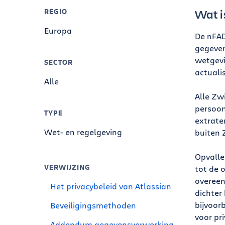
Wat i
REGIO
Europa
De nFAD
gegeven
wetgevi
SECTOR
actuali
Alle
Alle Zw
persoon
TYPE
extrate
Wet- en regelgeving
buiten 
Opvalle
VERWIJZING
tot de 
overeen
Het privacybeleid van Atlassian
dichter
bijvoor
Beveiligingsmethoden
voor pri
Addendum gegevensverwerking