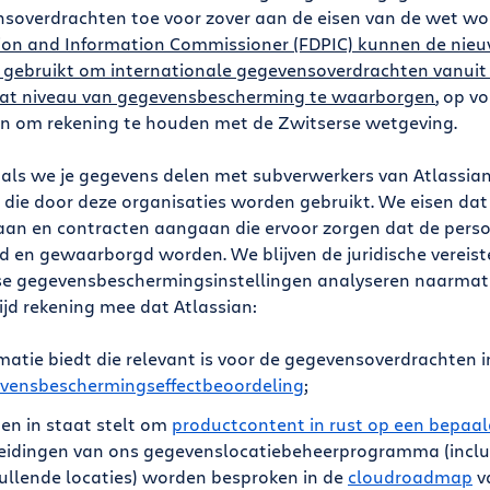
soverdrachten toe voor zover aan de eisen van de wet wo
ion and Information Commissioner (FDPIC) kunnen de nie
gebruikt om internationale gegevensoverdrachten vanuit
at niveau van gegevensbescherming te waarborgen
, op v
n om rekening te houden met de Zwitserse wetgeving.
 als we je gegevens delen met subverwerkers van Atlassian,
die door deze organisaties worden gebruikt. We eisen dat 
an en contracten aangaan die ervoor zorgen dat de per
gd en gewaarborgd worden. We blijven de juridische vereiste
e gegevensbeschermingsinstellingen analyseren naarmat
ijd rekening mee dat Atlassian:
matie biedt die relevant is voor de gegevensoverdrachten 
vensbeschermingseffectbeoordeling
;
en in staat stelt om
productcontent in rust op een bepaal
reidingen van ons gegevenslocatiebeheerprogramma (inclu
ullende locaties) worden besproken in de
cloudroadmap
v