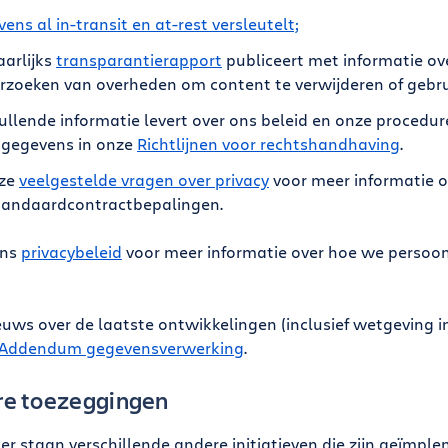
ens al in-transit en at-rest versleutelt;
aarlijks
transparantierapport
publiceert met informatie o
rzoeken van overheden om content te verwijderen of gebru
llende informatie levert over ons beleid en onze procedur
tgegevens in onze
Richtlijnen voor rechtshandhaving
.
nze
veelgestelde vragen over privacy
voor meer informatie 
tandaardcontractbepalingen.
ons
privacybeleid
voor meer informatie over hoe we persoo
euws over de laatste ontwikkelingen (inclusief wetgeving 
Addendum gegevensverwerking
.
re toezeggingen
er staan verschillende andere initiatieven die zijn geïmp