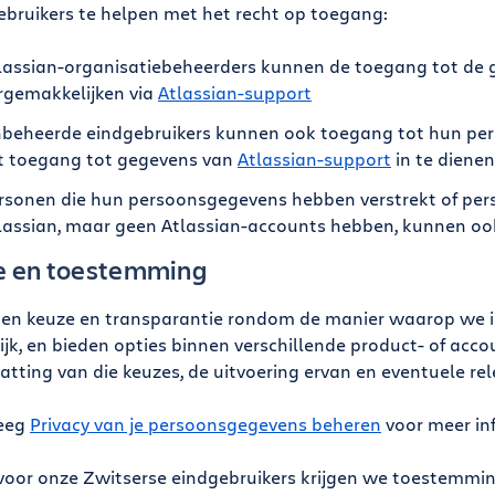
ebruikers te helpen met het recht op toegang:
lassian-organisatiebeheerders kunnen de toegang tot de 
rgemakkelijken via
Atlassian-support
beheerde eindgebruikers kunnen ook toegang tot hun pe
t toegang tot gegevens van
Atlassian-support
in te dienen
rsonen die hun persoonsgegevens hebben verstrekt of pe
lassian, maar geen Atlassian-accounts hebben, kunnen o
e en toestemming
en keuze en transparantie rondom de manier waarop we i
ijk, en bieden opties binnen verschillende product- of acc
tting van die keuzes, de uitvoering ervan en eventuele re
eeg
Privacy van je persoonsgegevens beheren
voor meer inf
 voor onze Zwitserse eindgebruikers krijgen we toestemmi