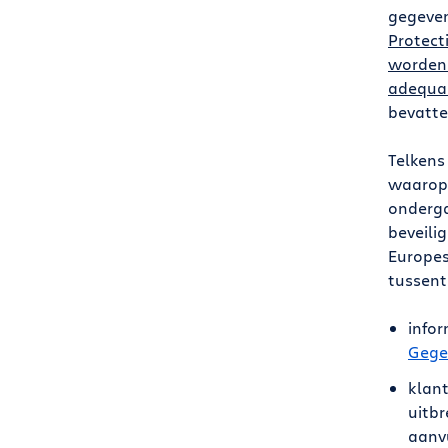
gegeven
Protect
worden 
adequa
bevatte
Telkens
waarop 
onderga
beveili
Europes
tussent
infor
Gege
klant
uitb
aanv