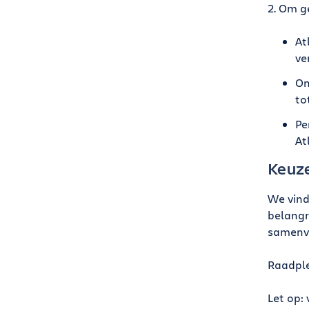
2. Om g
At
ve
On
to
Pe
At
Keuz
We vind
belangr
samenva
Raadpl
Let op: