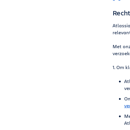
Recht
Atlassi
relevan
Met onz
verzoek
1. Om k
At
ve
On
ve
Me
At