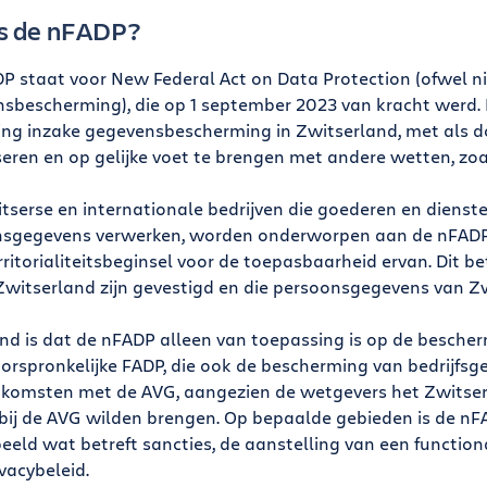
s de nFADP?
P staat voor New Federal Act on Data Protection (ofwel n
sbescherming), die op 1 september 2023 van kracht werd.
ng inzake gegevensbescherming in Zwitserland, met als doe
seren en op gelijke voet te brengen met andere wetten, zoa
itserse en internationale bedrijven die goederen en diens
sgegevens verwerken, worden onderworpen aan de nFADP. 
rritorialiteitsbeginsel voor de toepasbaarheid ervan. Dit b
Zwitserland zijn gevestigd en die persoonsgegevens van Z
nd is dat de nFADP alleen van toepassing is op de besche
oorspronkelijke FADP, die ook de bescherming van bedrijfsge
komsten met de AVG, aangezien de wetgevers het Zwitser
 bij de AVG wilden brengen. Op bepaalde gebieden is de n
beeld wat betreft sancties, de aanstelling van een functio
vacybeleid.