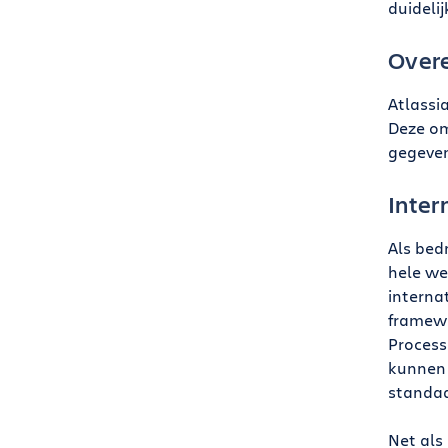
duideli
Over
Atlassi
Deze om
gegeve
Inter
Als bed
hele we
interna
framewo
Process
kunnen 
standaa
Net als