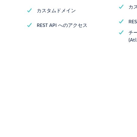
カ
カスタムドメイン
RE
REST API へのアクセス
チー
(At