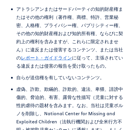
アトラシアンまたはサードパーティの知的財産権ま
たはその他の権利（著作権、商標、特許、営業秘
密、人格権、プライバシー権、パブリシティー権、
その他の知的財産権および知的所有権、ならびに契
約上の権利を含みますが、これらに限定されませ
ん）に違反または侵害するコンテンツ、または当社
の
レポート・ガイドライン
に従って、主張されてい
る違反または侵害の報告を受け取ったもの。
自らが送信権を有していないコンテンツ。
虚偽、詐欺、欺瞞的、詐欺的、違法、卑猥、誹謗中
傷的、脅迫的、有害、露骨な性描写（児童に対する
性的虐待の題材を含みます。なお、当社は児童ポル
ノを削除し、National Center for Missing and
Exploited Children（法執行機関および全米行方不
明・被搾取児童センター）に通報します）、もしく