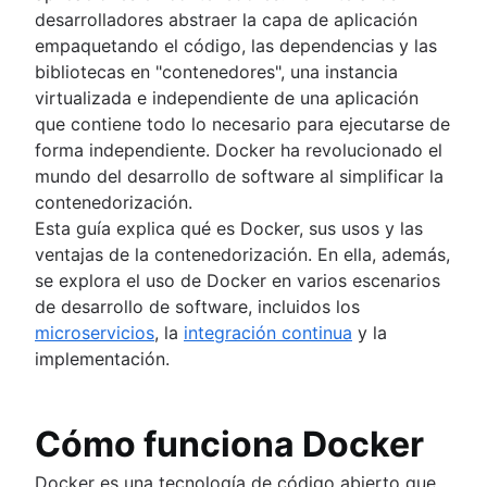
desarrolladores abstraer la capa de aplicación
Ventajas de los microservicios
empaquetando el código, las dependencias y las
Seguridad de los microservicios
bibliotecas en "contenedores", una instancia
Microservicios y servicios web
virtualizada e independiente de una aplicación
Patrones de diseño de microservicios
que contiene todo lo necesario para ejecutarse de
forma independiente. Docker ha revolucionado el
mundo del desarrollo de software al simplificar la
contenedorización.
Esta guía explica qué es Docker, sus usos y las
ventajas de la contenedorización. En ella, además,
se explora el uso de Docker en varios escenarios
de desarrollo de software, incluidos los
microservicios
, la
integración continua
y la
implementación.
Cómo funciona Docker
Docker es una tecnología de código abierto que