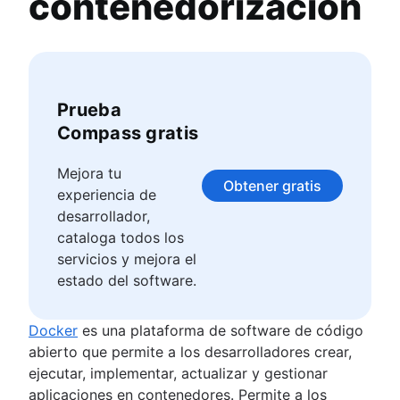
contenedorización
¿Qué es la gestión de la configuración?
Cómo controlar la expansión del software
Velocidad negativa: cómo elevar el límite de
complejidad
Herramientas de gestión de la configuración
Prueba
SOA frente a microservicios
Compass gratis
Herramientas de microservicios
¿Qué es Docker? Tu guía sobre la
Mejora tu
contenedorización [2024]
Obtener gratis
experiencia de
desarrollador,
Computación en la nube
cataloga todos los
Presentación
servicios y mejora el
Comparación de contenedores y máquinas
estado del software.
virtuales
Infraestructura como código (IaC)
Docker
es una plataforma de software de código
La infraestructura como servicio (IaaS)
abierto que permite a los desarrolladores crear,
Plataforma como servicio (PaaS)
ejecutar, implementar, actualizar y gestionar
Contenedores como servicio
aplicaciones en contenedores. Permite a los
Cloud bursting