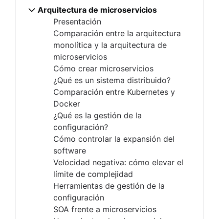
Comparación entre Kubernetes y Docker
Arquitectura de microservicios
¿Qué es la gestión de la configuración?
Presentación
Cómo controlar la expansión del software
Comparación entre la arquitectura
Velocidad negativa: cómo elevar el límite de
monolítica y la arquitectura de
complejidad
microservicios
Herramientas de gestión de la configuración
Cómo crear microservicios
SOA frente a microservicios
¿Qué es un sistema distribuido?
Herramientas de microservicios
Comparación entre Kubernetes y
¿Qué es Docker? Tu guía sobre la
Docker
contenedorización [2024]
¿Qué es la gestión de la
configuración?
Cómo controlar la expansión del
Computación en la nube
software
Presentación
Velocidad negativa: cómo elevar el
Comparación de contenedores y máquinas
límite de complejidad
virtuales
Herramientas de gestión de la
Infraestructura como código (IaC)
configuración
La infraestructura como servicio (IaaS)
SOA frente a microservicios
Plataforma como servicio (PaaS)