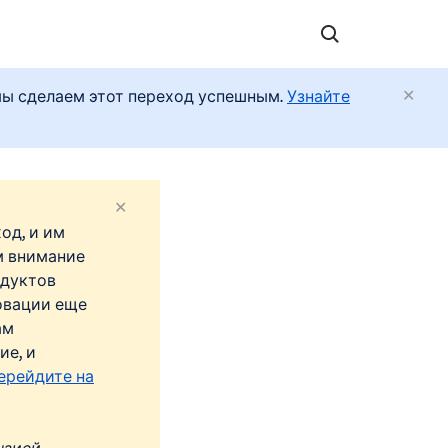
 мы сделаем этот переход успешным.
Узнайте
од, и им
м внимание
одуктов
новации еще
ам
ие, и
ерейдите на