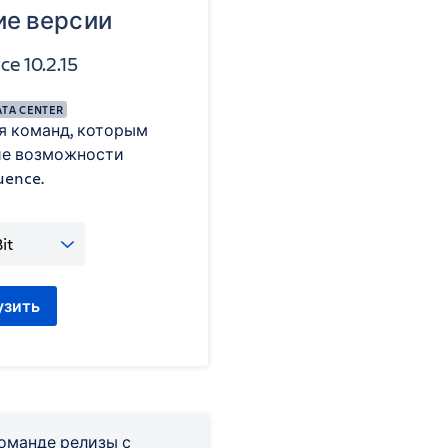
е версии
e 10.2.15
TA CENTER
я команд, которым
е возможности
uence.
узить
оманде релизы с