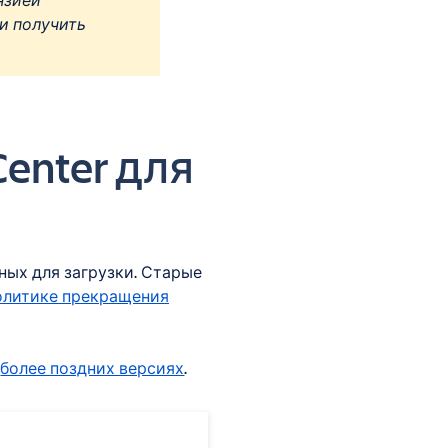
нзией
 и получить
Center для
ных для загрузки. Старые
олитике прекращения
в
более поздних версиях
.