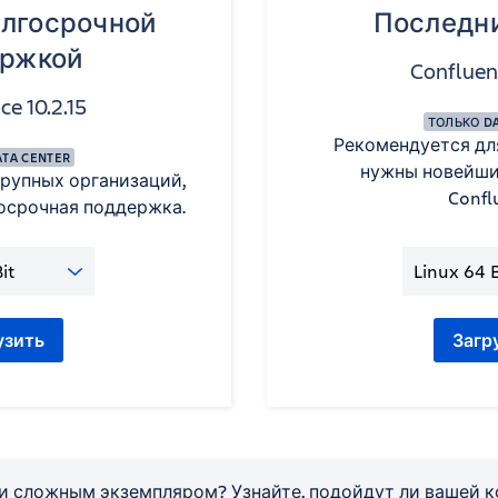
олгосрочной
Последни
ржкой
Confluenc
e 10.2.15
ТОЛЬКО DA
Рекомендуется дл
TA CENTER
нужны новейши
рупных организаций,
Confl
осрочная поддержка.
узить
Загр
и сложным экземпляром? Узнайте, подойдут ли вашей к