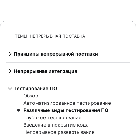
ТЕМЫ: НЕПРЕРЫВНАЯ ПОСТАВКА
Принципы непрерывной поставки
Обзор
Непрерывная интеграция, поставка или
Непрерывная интеграция
развертывание
Обзор
Конвейеры непрерывной поставки
Как перейти к непрерывной интеграции
Тестирование ПО
Коммерческая ценность непрерывной
Инструменты непрерывной интеграции
Обзор
поставки
Магистральная разработка
Автоматизированное тестирование
Построение карт потоков создания
Пять советов по организации
Различные виды тестирования ПО
ценности
репозиториев Git с поддержкой
Глубокое тестирование
Git и непрерывная поставка
непрерывной интеграции
Введение в покрытие кода
Непрерывное развертывание