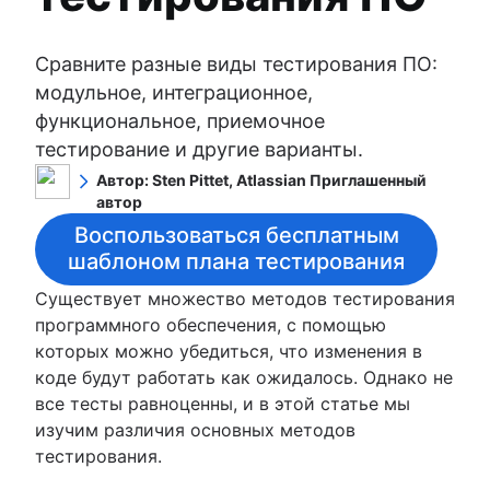
Инструменты непрерывной интеграции
Обзор
Построение карт потоков создания ценност
Магистральная разработка
Автоматизированное тестирование
Git и непрерывная поставка
Пять советов по организации репозиториев 
Сравните разные виды тестирования ПО:
Различные виды тестирования ПО
с поддержкой непрерывной интеграции
Глубокое тестирование
модульное, интеграционное,
Введение в покрытие кода
функциональное, приемочное
Непрерывное развертывание
тестирование и другие варианты.
Автор: Sten Pittet, Atlassian Приглашенный
автор
Я уже 10 лет работаю в сфере ПО, занимал
Воспользоваться бесплатным
различные должности: от разработчика до
шаблоном плана тестирования
менеджера продукта. Проработав 5 лет в
Atlassian, где я участвовал в создании
Существует множество методов тестирования
инструментов разработки, теперь я пишу
программного обеспечения, с помощью
статьи о разработке ПО. За пределами офиса
которых можно убедиться, что изменения в
я работаю над тем, чтобы стать хорошим
коде будут работать как ожидалось. Однако не
отцом для своего потрясающего малыша.
все тесты равноценны, и в этой статье мы
изучим различия основных методов
тестирования.