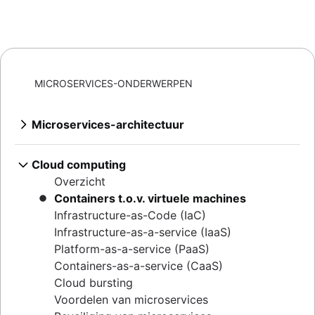
MICROSERVICES-ONDERWERPEN
Microservices-architectuur
Overzicht
Microservices vs. monolithische architectuur
Cloud computing
Microservices opzetten
Overzicht
Wat is een gedistribueerd systeem?
Containers t.o.v. virtuele machines
Kubernetes vs. Docker
Infrastructure-as-Code (IaC)
Wat is configuratiebeheer?
Infrastructure-as-a-service (IaaS)
Hoe je de wildgroei van software kunt
Platform-as-a-service (PaaS)
inperken
Containers-as-a-service (CaaS)
Negatieve snelheid: hoe verhoog je de
Cloud bursting
complexiteitslimiet
Voordelen van microservices
Configuratiebeheertools