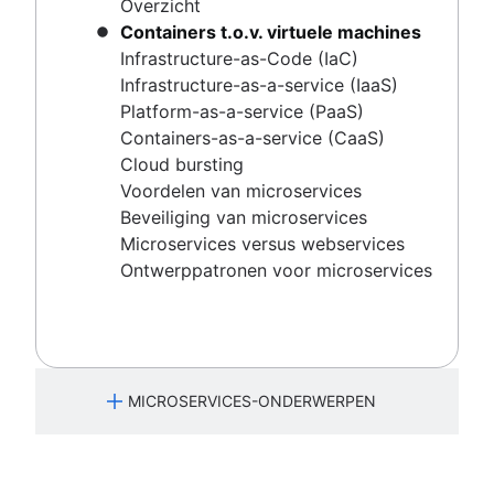
Cloud bursting
Overzicht
Configuratiebeheertools
Microservices opzetten
Voordelen van microservices
Containers t.o.v. virtuele machines
SOA versus microservices
Wat is een gedistribueerd systeem?
Beveiliging van microservices
Infrastructure-as-Code (IaC)
Tools voor microservices
Kubernetes vs. Docker
Microservices versus webservices
Infrastructure-as-a-service (IaaS)
Wat is docker? Jouw handleiding voor
Wat is configuratiebeheer?
Ontwerppatronen voor microservices
Platform-as-a-service (PaaS)
containerisatie [2024]
Hoe je de wildgroei van software
Containers-as-a-service (CaaS)
kunt inperken
Cloud bursting
Negatieve snelheid: hoe verhoog je
Voordelen van microservices
de complexiteitslimiet
Beveiliging van microservices
Configuratiebeheertools
Microservices versus webservices
SOA versus microservices
Ontwerppatronen voor microservices
Tools voor microservices
Wat is docker? Jouw handleiding
voor containerisatie [2024]
MICROSERVICES-ONDERWERPEN
Microservices-architectuur
Overzicht