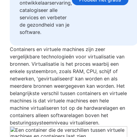
ontwikkelaarservaring,
en agile methoden bij grote ondernemingen.
catalogiseer alle
Tijdens zijn carrière heeft hij met succes
services en verbeter
enterprise softwareontwikkelingstools beheerd in
alle fases van hun levenscyclus, van begin tot
de gezondheid van je
eind. Ook was hij de motor achter
software.
organisatiebrede procesverbeteringen
resulterend in een hogere productiviteit, kwaliteit
en klanttevredenheid. Hij heeft agile teams met
Containers en virtuele machines zijn zeer
meerdere nationaliteiten onder zijn leiding
vergelijkbare technologieën voor virtualisatie van
opgericht. Voor deze teams was zelfsturing en
bronnen. Virtualisatie is het proces waarbij een
zelforganisatie erg belangrijk. Wanneer hij geen
enkele systeembron, zoals RAM, CPU, schijf of
presentaties geeft of codeert, is hij waarschijnlijk
netwerken, 'gevirtualiseerd' kan worden en als
bezig met een van zijn passies als parsers,
metaprogramming en domeinspecifieke talen.
meerdere bronnen weergegeven kan worden. Het
belangrijkste verschil tussen containers en virtuele
machines is dat virtuele machines een hele
machine virtualiseren tot op de hardwarelagen en
containers alleen softwarelagen boven het
besturingssysteemniveau virtualiseren.