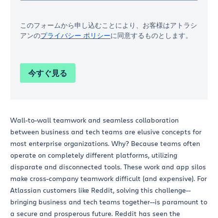
このフォームから申し込むことにより、お客様はアトラシ
アンの
プライバシー ポリシー
に同意するものとします。
今すぐ見る
Wall-to-wall teamwork and seamless collaboration
between business and tech teams are elusive concepts for
most enterprise organizations. Why? Because teams often
operate on completely different platforms, utilizing
disparate and disconnected tools. These work and app silos
make cross-company teamwork difficult (and expensive). For
Atlassian customers like Reddit, solving this challenge--
bringing business and tech teams together--is paramount to
a secure and prosperous future. Reddit has seen the