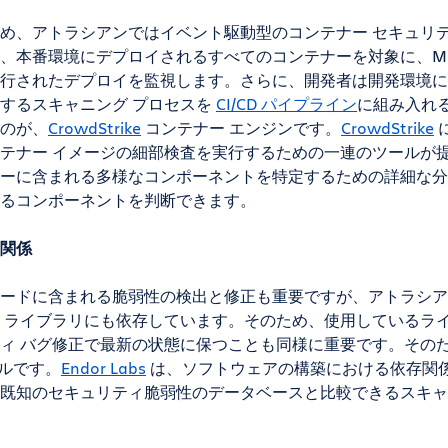
め、アトラシアンではイベント駆動型のコンテナー セキュリテ
、本番環境にデプロイされるすべてのコンテナーを対象に、Micr
行されたデプロイを監視します。さらに、開発者は開発環境に
するスキャニング プロセスを
CI/CD パイプライン
に組み入れ
のが、
CrowdStrike
コンテナー エンジンです。
CrowdStrike
テナー イメージの細部検査を実行するための一連のツールが
ーに含まれる多様なコンポーネントを特定するための詳細な分
るコンポーネントを判断できます。
関係
ードに含まれる脆弱性の検出と修正も重要ですが、アトラシア
 ライブラリにも依存しています。そのため、使用しているラ
ィ バグ修正で最新の状態に保つことも同様に重要です。その
ルです。
Endor Labs
は、ソフトウェアの構築における依存関
既知のセキュリティ脆弱性のデータベースと比較できるスキャ