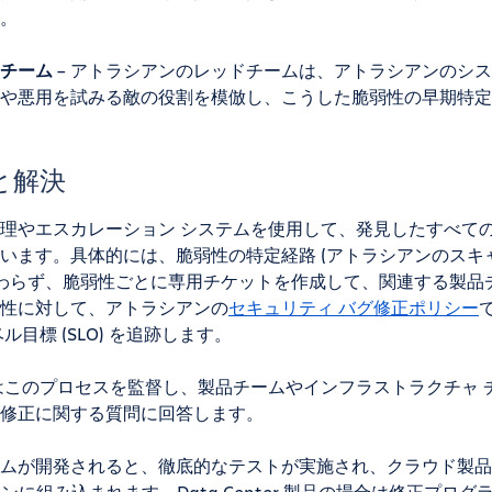
。
チーム
– アトラシアンのレッドチームは、アトラシアンのシ
や悪用を試みる敵の役割を模倣し、こうした脆弱性の早期特定
と解決
理やエスカレーション システムを使用して、発見したすべて
います。具体的には、脆弱性の特定経路 (アトラシアンのスキ
かわらず、脆弱性ごとに専用チケットを作成して、関連する製品
性に対して、アトラシアンの
セキュリティ バグ修正ポリシー
目標 (SLO) を追跡します。
はこのプロセスを監督し、製品チームやインフラストラクチャ 
修正に関する質問に回答します。
ムが開発されると、徹底的なテストが実施され、クラウド製品
ラインに組み込まれます。Data Center 製品の場合は修正プ