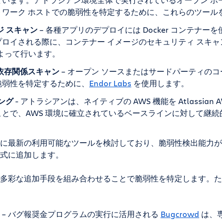
トワーク ホストでの脆弱性を特定するために、これらのツール
ジ スキャン
– 各種アプリのデプロイには Docker コンテナ
ロイされる際に、コンテナー イメージのセキュリティ スキ
よって行います。
依存関係スキャン
– オープン ソースまたはサードパーティの
脆弱性を特定するために、
Endor Labs
を使用します。
ング
- アトラシアンは、ネイティブの AWS 機能を Atlassian A
とで、AWS 環境に確立されているベースラインに対して継
に最新の利用可能なツールを検討しており、脆弱性検出能力が
式に追加します。
多彩な追加手段を組み合わせることで脆弱性を特定します。た
– バグ報奨金プログラムの実行に活用される
Bugcrowd
は、