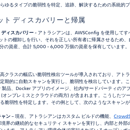
らゆるタイプの脆弱性を特定、追跡、解決するための系統的プ
ット ディスカバリーと帰属
 ディスカバリー
- アトラシアンは、AWSConfig を使用してす
アセットの棚卸しを行い、それを正しい所有者に帰属させるため
分の資産、合計 5,000 - 6,000 万個の資産を保有しています。
高クラスの幅広い脆弱性検出ツールが導入されており、アトラ
定期的に自動スキャンを実行し、脆弱性を検出しています。これには
 Center 製品、Docker アプリのイメージ、社内/サードパーティ
 (オンプレミスとクラウドの両方) が含まれます。こうしたツ
る脆弱性を特定します。その例として、次のようなスキャンが
キャン
– 現在、アトラシアンはカスタム ビルドの機能、
CrowdS
部境界の継続的なセキュリティ スキャンを実行し、内部と外部
ています。アトラシアン環境全体で実行されているオープン ポ